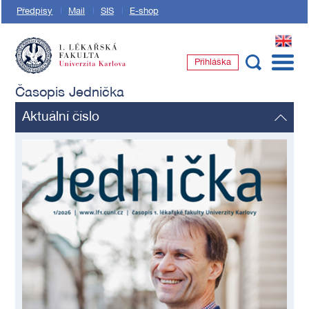
Předpisy
Mail
SIS
E-shop
EN
Přihláška
1. lékařská fakulta Univerzity Karlovy
Časopis Jednička
Aktuální číslo