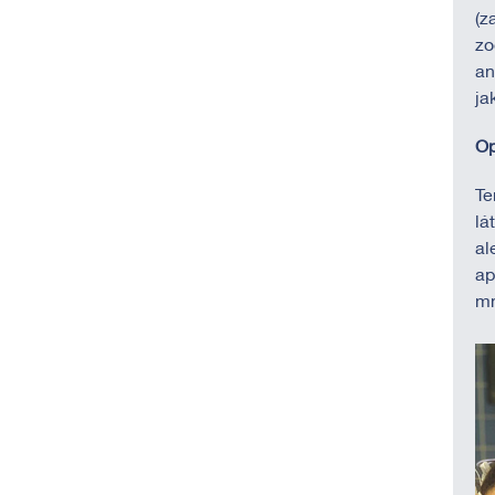
(z
zo
an
ja
Op
Te
lá
al
ap
mn