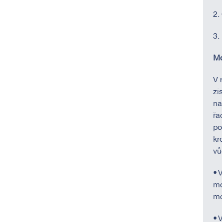
2.
3.
Mo
V 
zí
na
řa
po
kr
vů
• 
mo
me
• 