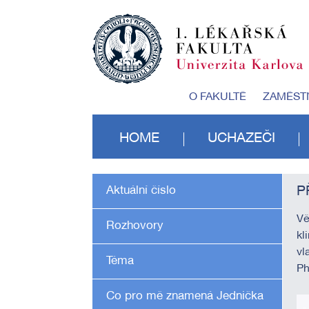
O FAKULTĚ
ZAMĚST
HOME
UCHAZEČI
Aktuální číslo
P
Vě
Rozhovory
kl
vl
Téma
Ph
Co pro mě znamená Jednička