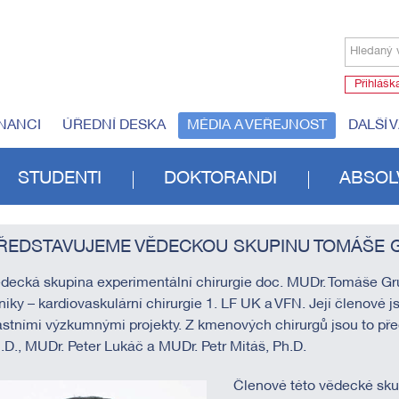
Hledaný 
Přihlášk
NANCI
ÚŘEDNÍ DESKA
MÉDIA A VEŘEJNOST
DALŠÍ 
STUDENTI
DOKTORANDI
ABSOL
ŘEDSTAVUJEME VĚDECKOU SKUPINU TOMÁŠE 
decká skupina experimentální chirurgie doc. MUDr. Tomáše Gruse
iniky – kardiovaskulární chirurgie 1. LF UK a VFN. Její členov
astními výzkumnými projekty. Z kmenových chirurgů jsou to př
.D., MUDr. Peter Lukáč a MUDr. Petr Mitáš, Ph.D.
Členové této vědecké skupi