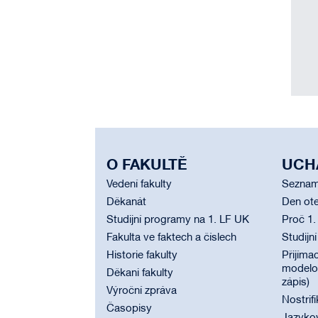
O FAKULTĚ
UCH
Vedení fakulty
Seznam
Děkanát
Den ote
Studijní programy na 1. LF UK
Proč 1.
Fakulta ve faktech a číslech
Studijn
Historie fakulty
Přijímac
modelov
Děkani fakulty
zápis)
Výroční zpráva
Nostrif
Časopisy