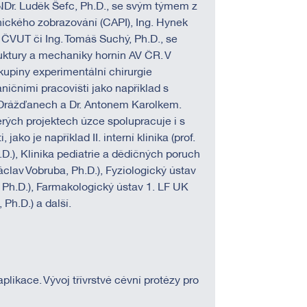
 RNDr. Luděk Šefc, Ph.D., se svým týmem z
nického zobrazování (CAPI), Ing. Hynek
z ČVUT či Ing. Tomáš Suchý, Ph.D., se
ktury a mechaniky hornin AV ČR. V
kupiny experimentální chirurgie
ničními pracovišti jako například s
 Drážďanech a Dr. Antonem Karolkem.
rých projektech úzce spolupracuje i s
 jako je například II. interní klinika (prof.
D.), Klinika pediatrie a dědičných poruch
clav Vobruba, Ph.D.), Fyziologický ústav
 Ph.D.), Farmakologický ústav 1. LF UK
 Ph.D.) a další.
plikace. Vývoj třívrstvé cévní protézy pro