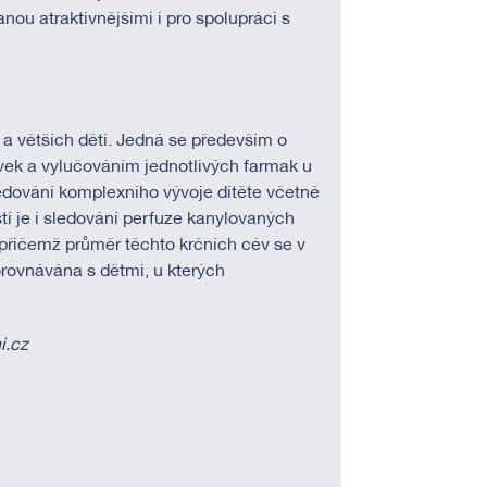
nou atraktivnějšími i pro spolupráci s
a větších dětí. Jedná se především o
ávek a vylučováním jednotlivých farmak u
dování komplexního vývoje dítěte včetně
í je i sledování perfuze kanylovaných
 přičemž průměr těchto krčních cév se v
rovnávána s dětmi, u kterých
i.cz