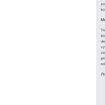
zo
ko
Mo
Tř
kl
dě
vý
cé
př
re
Po