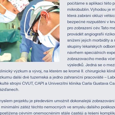
počítáme s aplikací této
mikrobublin. Výhodou je m
která zabrání okluzi větš
bezpečné rozpuštění v krv
pro zobrazení cév. Tato me
provádět angiografii rizik
snížení jejich morbidity a
skupiny lékařských odborní
návrhem speciálních expe
zobrazovacího media včet
výsledků. Jedná se o mezi
klinický výzkum a vývoj, na kterém se kromě II. chirurgické kli
zkumu další dvě tuzemská a jedno zahraniční pracoviště – Lab
kultě strojní ČVUT, CAPI a Univerzitní klinika Carla Gustava Ca
ážďanech.
yslem projektu je především umožnit dokonalejší zobrazování 
i minimální zátěž těchto nemocných ve smyslu dalšího poškozen
 postižena cévním onemocněním stále častěji a řešení kompli