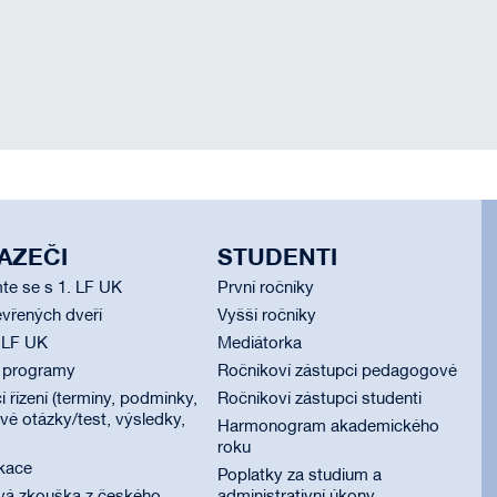
AZEČI
STUDENTI
te se s 1. LF UK
První ročníky
vřených dveří
Vyšší ročníky
 LF UK
Mediátorka
í programy
Ročníkoví zástupci pedagogové
í řízení (termíny, podmínky,
Ročníkoví zástupci studenti
é otázky/test, výsledky,
Harmonogram akademického
roku
ikace
Poplatky za studium a