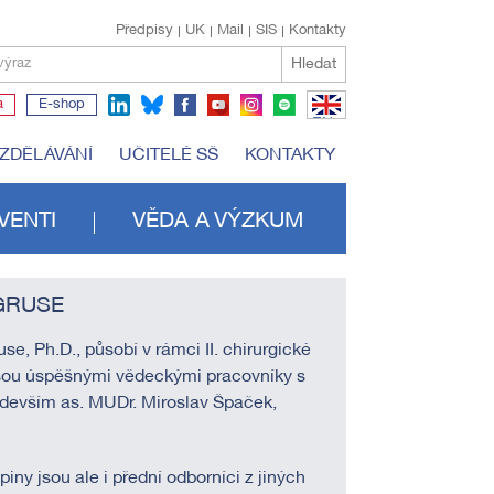
Předpisy
UK
Mail
SIS
Kontakty
Hledat
výraz
a
E-shop
EN
VZDĚLÁVÁNÍ
UČITELÉ SŠ
KONTAKTY
VENTI
VĚDA A VÝZKUM
GRUSE
, Ph.D., působí v rámci II. chirurgické
é jsou úspěšnými vědeckými pracovníky s
edevším as. MUDr. Miroslav Špaček,
ny jsou ale i přední odborníci z jiných