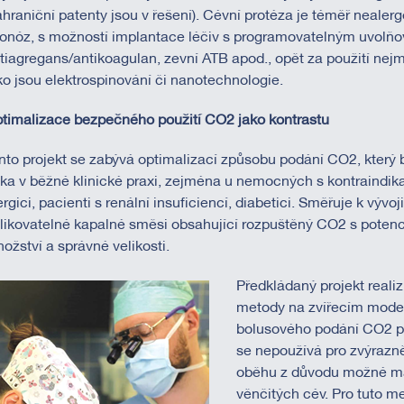
ahraniční patenty jsou v řešení). Cévní protéza je téměř neale
onóz, s možností implantace léčiv s programovatelným uvolňová
tiagregans/antikoagulan, zevní ATB apod., opět za použití ne
ko jsou elektrospinování či nanotechnologie.
timalizace bezpečného použití CO2 jako kontrastu
nto projekt se zabývá optimalizací způsobu podání CO2, který 
tka v běžné klinické praxi, zejména u nemocných s kontraindikac
ergici, pacienti s renální insuficiencí, diabetici. Směřuje k výv
likovatelné kapalné směsi obsahující rozpuštěný CO2 s poten
ožství a správné velikosti.
Předkládaný projekt reali
metody na zvířecím model
bolusového podání CO2 pro
se nepoužívá pro zvýrazn
oběhu z důvodu možné ma
věnčitých cév. Pro tuto m