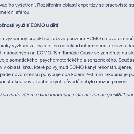
vacího vyšetření. Rozšířením oblastí expertízy se pracoviště sta
merční sférou.
žnosti využití ECMO u dětí
etí významný projekt se zabývá použitím ECMO u novorozenců 
inický výzkum za-bývající se například interakcemi, úpravou d
tí napojených na ECMO. Tým Tomáše Gruse se zaměřuje na sle
voje somatického, psychomotorického a senzorického. Součást
v v oblasti krku, které po vyjmutí ECMO kanyl rekonstruujeme,
ípadě novorozenců pohybuje cca kolem 2–3 mm. Skupina je po
konstrukce cév z technických důvodů nebylo možné provést.
kud máte zájem o více informací, pište na: tomas.grus@lf1.cun