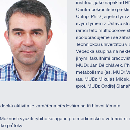
institucí, jako například
Centra pokročilého prekli
Chlup, Ph.D., a jeho tým 
svým týmem z Ústavu stru
rámci této multioborové s
spolupracujeme i se zahra
Technickou univerzitou v
Vědecká skupina na někte
jinými fakultními pracovišti,
MUDr. Jan Bělohlávek, Ph.
metabolismu (as. MUDr. Vá
(as. MUDr. Mikuláš Mlček,
(prof. MUDr. Ondřej Slanař,
decká aktivita je zaměřena především na tři hlavní témata:
 Možnosti využití rybího kolagenu pro medicínské a veterinární a
zké průtoky.