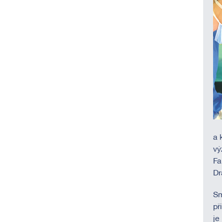
a 
vý
Fa
Dr
Sm
př
je