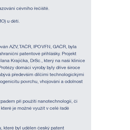
zování cévního řečiště.
O) u dětí.
ancován AZV, TAČR, IPO VFN, GAČR, byla
ahraniční patentové přihlášky. Projekt
na Krajíčka, DrSc., který na naší klinice
Protézy domácí výroby byly dříve široce
bývá především dílčími technologickými
mbogenicitu povrchu, vhojování a odolnost
adem při použití nanotechnologií, či
které je možné využít v celé řadě
, které byl udělen český patent