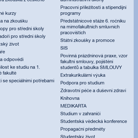
vá zkouška z českého
administrativní úkony
Pracovní příležitosti a stipendijní
né kurzy
programy
ka na zkoušku
Předstátnicové stáže 6. ročníku
na mimofakultních smluvních
py pro střední školy
pracovištích
oři pro střední školy
Státní zkoušky a promoce
ský život
SIS
áře
Povinná prázdninová praxe, vzor
 a odpovědi
fakultní smlouvy, pojištění
lost ke studiu na 1.
studentů a tabulka SMLOUVY
é fakultě
Extrakurikulární výuka
i se speciálními potřebami
Podpora pro studium
Zdravotní péče a duševní zdraví
Knihovna
MEDIKARTA
Studium v zahraničí
Studentská vědecká konference
Propagační předměty
Studentský život