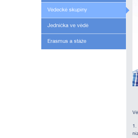
Vědecké skupiny
Jednička ve vědě
Erasmus a stáže
Vě
1.
ní