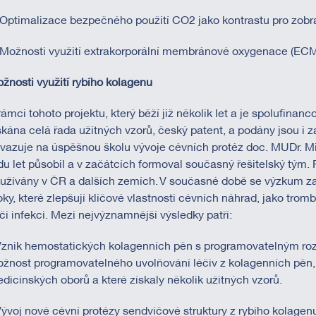
 Optimalizace bezpečného použití CO2 jako kontrastu pro zobra
 Možnosti využití extrakorporální membránové oxygenace (ECM
žnosti využití rybího kolagenu
rámci tohoto projektu, který běží již několik let a je spolufin
skána celá řada užitných vzorů, český patent, a podány jsou i z
vazuje na úspěšnou školu vývoje cévních protéz doc. MUDr. Mila
du let působil a v začátcích formoval současný řešitelský tým. 
užívány v ČR a dalších zemích. V současné době se výzkum za
oky, které zlepšují klíčové vlastnosti cévních náhrad, jako tro
či infekci. Mezi nejvýznamnější výsledky patří:
Vznik hemostatických kolagenních pěn s programovatelným rozp
žnost programovatelného uvolňování léčiv z kolagenních pěn, 
dicínských oborů a které získaly několik užitných vzorů.
Vývoj nové cévní protézy sendvičové struktury z rybího kolagenu