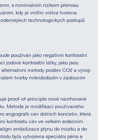
rgenní, s minimálním rizikem přenosu
ním, kdy je vnitřní vrstva tvořena
jmodernějších technologických postupů
bude používán jako negativní kontrastní
í jodové kontrastní látky, jako jsou
oji alternativní metody podání CO2 a vývoji
ciálem tvorby mikrobobulin v žádoucím
zuje proof-of-principle nově navrhované
u. Metoda je modifikací používaného
 angiografii cév dolních končetin, která
ění kontrastu cév ve velkém srdečním
ligní embolizace plynu do mozku a do
etodu byla vytvořena speciální pěna a