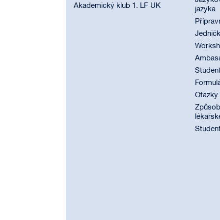
Jazyko
Akademický klub 1. LF UK
jazyka
Příprav
Jednič
Worksho
Ambasad
Student
Formul
Otázky
Způsobi
lékařsk
Student