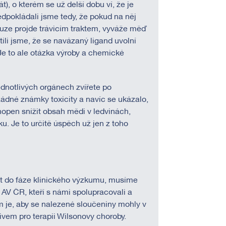
t), o kterém se už delší dobu ví, že je
dpokládali jsme tedy, že pokud na něj
uze projde trávicím traktem, vyváže měď
stili jsme, že se navázaný ligand uvolní
 Je to ale otázka výroby a chemické
dnotlivých orgánech zvířete po
ádné známky toxicity a navíc se ukázalo,
chopen snížit obsah mědi v ledvinách,
ku. Je to určitě úspěch už jen z toho
ut do fáze klinického výzkumu, musíme
AV ČR, kteří s námi spolupracovali a
em je, aby se nalezené sloučeniny mohly v
vem pro terapii Wilsonovy choroby.