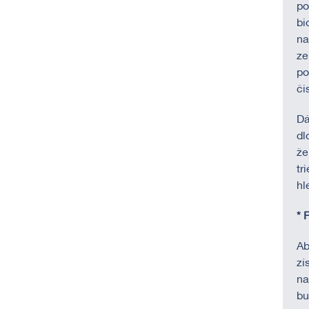
po
bi
na
ze
po
či
Dá
dl
že
tr
hl
* 
Ab
zí
na
bu