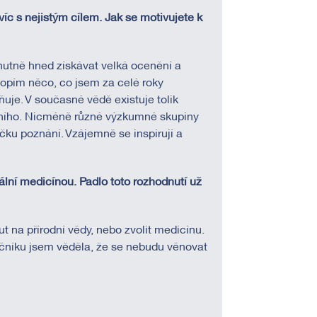
íc s nejistým cílem. Jak se motivujete k
nutně hned získávat velká ocenění a
hopím něco, co jsem za celé roky
ňuje. V současné vědě existuje tolik
adního. Nicméně různé výzkumné skupiny
čku poznání. Vzájemně se inspirují a
tální medicínou. Padlo toto rozhodnutí už
na přírodní vědy, nebo zvolit medicínu.
očníku jsem věděla, že se nebudu věnovat