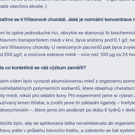
ostě všechno skvělé :)
Vraťme se k Wilsonově chorobě. Jaká je normální koncentrace 
ní to úplně jednoduché říci, obvykle se stanovují tři biochemi
 hlavním transportérem mědi v krvi, bývá snížený pod 0,1 g/l, nen
čení Wilsonovy choroby. U neléčených pacientů pak bývá zvýše
d 200 µg/l, a močová exkrece mědi – více než 100 µg za 24 ho
Na co konkrétně se váš výzkum zaměřil?
ším cílem bylo vyvázat akumulovanou měď z organismu pomo
vstřebatelných polymerních sorbentů, které obsahují chelatační
nty mědi, nikoli pro ostatní kovy. Pro experiment jsme si vybrali
užívaný kmen Wistar, a zvolili jsme tři základní ligandy – triety
droxychinolin –, které jsme jim podávali po dobu 6 týdnů v di
ležité bylo, aby se aplikovaná látka nevstřebávala do organis
travy ještě v průběhu trávicího traktu, a zabránilo se tak syst