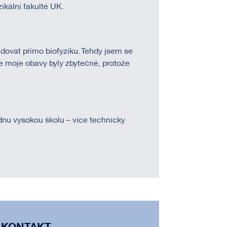
ikální fakultě UK.
tudovat přímo biofyziku. Tehdy jsem se
e moje obavy byly zbytečné, protože
dnu vysokou školu – více technicky