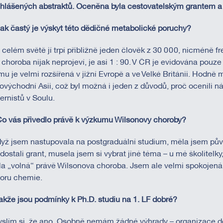
ihlášených abstraktů. Oceněna byla cestovatelským grantem a
Jak častý je výskyt této dědičné metabolické poruchy?
 celém světě jí trpí přibližně jeden člověk z 30 000, nicméně 
 choroba nijak neprojeví, je asi 1 : 90. V ČR je evidována pouze
mu je velmi rozšířená v jižní Evropě a ve Velké Británii. Hodně 
hovýchodní Asii, což byl možná i jeden z důvodů, proč ocenili 
ternistů v Soulu.
Co vás přivedlo právě k výzkumu Wilsonovy choroby?
yž jsem nastupovala na postgraduální studium, měla jsem půvo
dostali grant, musela jsem si vybrat jiné téma – u mé školitelk
la „volná“ právě Wilsonova choroba. Jsem ale velmi spokojená, 
oru chemie.
akže jsou podmínky k Ph.D. studiu na 1. LF dobré?
slím si, že ano. Osobně nemám žádné výhrady – organizace dok