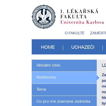
O FAKULTĚ
ZAMĚST
HOME
UCHAZEČI
Aktuální číslo
U
Za
Rozhovory
po
mě
Téma
no
kt
Co pro mě znamená Jednička
by