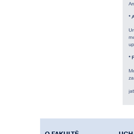
An
* 
Ur
mo
up
* 
Mo
za
jat