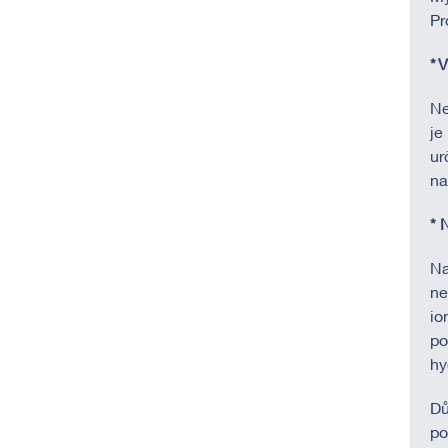
Pr
* 
Ne
je
ur
na
* 
Na
ne
io
po
hy
Dů
po