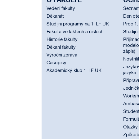
O FAKULTĚ
UCH
Vedení fakulty
Seznam
Děkanát
Den ote
Studijní programy na 1. LF UK
Proč 1.
Fakulta ve faktech a číslech
Studijn
Historie fakulty
Přijímac
modelov
Děkani fakulty
zápis)
Výroční zpráva
Nostrif
Časopisy
Jazyko
Akademický klub 1. LF UK
jazyka
Příprav
Jednič
Worksho
Ambasad
Student
Formul
Otázky
Způsobi