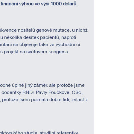
 finanční
výhrou ve výši 1000 dolarů.
frekvence nositelů genové mutace, u nichž
 u několika desítek pacientů, naproti
mutací se objevuje také ve východní či
náš projekt na světovém kongresu
dně úplně jiný záměr, ale protože jsme
y, docentky RNDr. Pavly Poučkové, CSc.,
protože jsem poznala dobré lidi, zvlášť z
torského studia, studijní referentky…