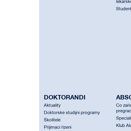
lékařsk
Student
DOKTORANDI
ABS
Aktuality
Co zaří
pregrad
Doktorské studijní programy
Special
Školitelé
Klub Al
Přijímací řízení