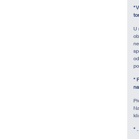
* 
to
U 
ob
ne
sp
od
po
* 
na
Př
Na
kl
* 