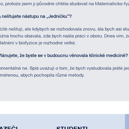
o, protože jsem ji původně chtěla studovat na Matematicko-fyz
A nelitujete nástupu na „Jedničku“?
čitě nelituji, ale kdybych se rozhodovala znovu, šla bych asi s
žná trochu obávala, zda bych našla práci v oboru. Dnes vím, ž
latnění v biofyzice je rozhodně velké.
Plánujete, že byste se v budoucnu věnovala klinické medicíně?
mentálně ne. Spíš uvažuji o tom, že bych vystudovala ještě je
měřenou, abych pochopila různé metody.