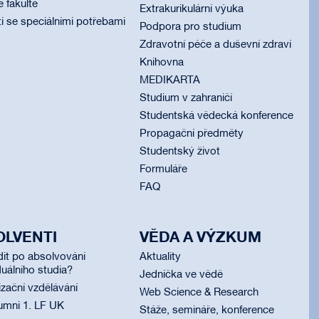
é fakultě
Extrakurikulární výuka
i se speciálními potřebami
Podpora pro studium
Zdravotní péče a duševní zdraví
Knihovna
MEDIKARTA
Studium v zahraničí
Studentská vědecká konference
Propagační předměty
Studentský život
Formuláře
FAQ
OLVENTI
VĚDA A VÝZKUM
dit po absolvování
Aktuality
uálního studia?
Jednička ve vědě
izační vzdělávání
Web Science & Research
umni 1. LF UK
Stáže, semináře, konference