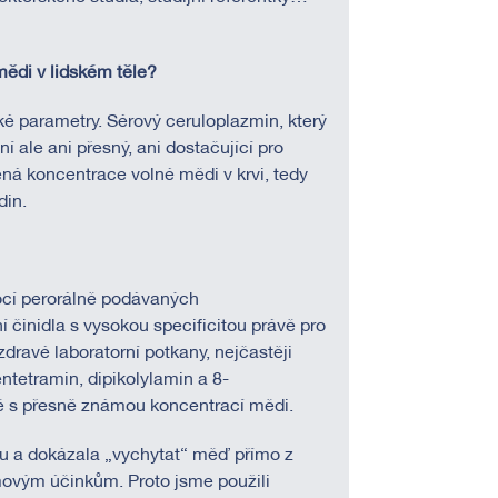
mědi v lidském těle?
cké parametry. Sérový ceruloplazmin, který
í ale ani přesný, ani dostačující pro
ná koncentrace volné mědi v krvi, tedy
din.
cí perorálně podávaných
 činidla s vysokou specificitou právě pro
 zdravé laboratorní potkany, nejčastěji
lentetramin, dipikolylamin a 8-
etě s přesně známou koncentrací mědi.
mu a dokázala „vychytat“ měď přímo z
émovým účinkům. Proto jsme použili