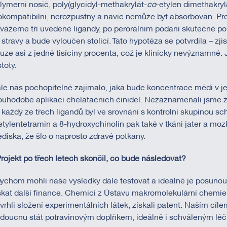
lymerní nosič, poly(glycidyl-methakrylát-
co
-etylen dimethakrylá
okompatibilní, nerozpustný a navíc nemůže být absorbován. Pře
vážeme tři uvedené ligandy, po perorálním podání skutečně po
 stravy a bude vyloučen stolicí. Tato hypotéza se potvrdila – zji
uze asi z jedné tisíciny procenta, což je klinicky nevýznamné.
stoty.
le nás pochopitelně zajímalo, jaká bude koncentrace mědi v je
ouhodobé aplikaci chelatačních činidel. Nezaznamenali jsme ž
 každý ze třech ligandů byl ve srovnání s kontrolní skupinou s
ietylentetramin a 8-hydroxychinolin pak také v tkáni jater a moz
ediska, že šlo o naprosto zdravé potkany.
Projekt po třech letech skončil, co bude následovat?
ychom mohli naše výsledky dále testovat a ideálně je posuno
skat další finance. Chemici z Ústavu makromolekulární chemie 
vrhli složení experimentálních látek, získali patent. Naším cíl
doucnu stát potravinovým doplňkem, ideálně i schváleným léči