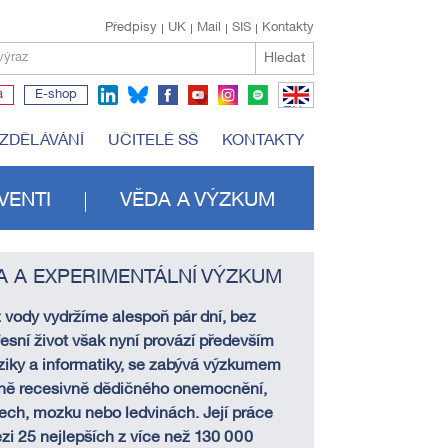
Předpisy
UK
Mail
SIS
Kontakty
Hledat
výraz
a
E-shop
EN
VZDĚLÁVÁNÍ
UČITELÉ SŠ
KONTAKTY
VENTI
VĚDA A VÝZKUM
A A EXPERIMENTÁLNÍ VÝZKUM
 vody vydržíme alespoň pár dní, bez
fesní život však nyní provází především
ziky a informatiky, se zabývá výzkumem
lně recesivně dědičného onemocnění,
ech, mozku nebo ledvinách. Její práce
zi 25 nejlepších z více než 130 000