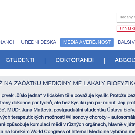
Hledaný 
Přihlášk
NANCI
ÚŘEDNÍ DESKA
MÉDIA A VEŘEJNOST
DALŠÍ 
STUDENTI
DOKTORANDI
ABSOL
Ž NA ZAČÁTKU MEDICÍNY MĚ LÁKALY BIOFYZIK
 prvek „číslo jedna“ v lidském těle považuje kyslík. Protože b
ez
travy dokonce pár týdnů, ale bez kyslíku jen pár minut. Její pro
ď. MUDr. Jana Mattová, postgraduální studentka Ústavu biofy
vých terapeutických možností Wilsonovy choroby – autosomá
eré způsobuje kumulaci mědi v různých orgánech, hlavně v játr
la na loňském World Congress of Internal Medicine vybrána me