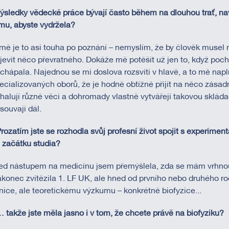
Výsledky vědecké práce bývají často během na dlouhou trať, nav
mu, abyste vydržela?
mě je to asi touha po poznání – nemyslím, že by člověk musel 
jevit něco převratného. Dokáže mě potěšit už jen to, když poc
chápala. Najednou se mi doslova rozsvítí v hlavě, a to mě napl
ecializovaných oborů, že je hodně obtížné přijít na něco zás
halují různé věci a dohromady vlastně vytvářejí takovou skláda
souvají dál.
Prozatím jste se rozhodla svůj profesní život spojit s experimen
 začátku studia?
ed nástupem na medicínu jsem přemýšlela, zda se mám vrhnout 
konec zvítězila 1. LF UK, ale hned od prvního nebo druhého r
inice, ale teoretickému výzkumu – konkrétně biofyzice...
… takže jste měla jasno i v tom, že chcete právě na biofyziku?