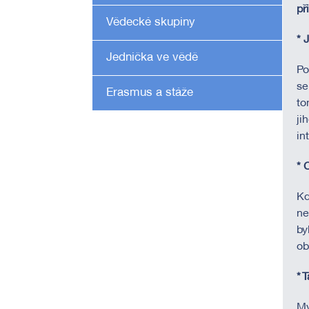
př
Vědecké skupiny
* 
Jednička ve vědě
Po
se
Erasmus a stáže
to
ji
in
* 
Kd
ne
by
ob
*
T
My