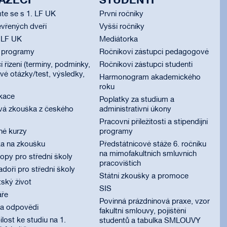
AZEČI
STUDENTI
te se s 1. LF UK
První ročníky
vřených dveří
Vyšší ročníky
 LF UK
Mediátorka
í programy
Ročníkoví zástupci pedagogové
í řízení (termíny, podmínky,
Ročníkoví zástupci studenti
é otázky/test, výsledky,
Harmonogram akademického
roku
ikace
Poplatky za studium a
vá zkouška z českého
administrativní úkony
Pracovní příležitosti a stipendijní
né kurzy
programy
ka na zkoušku
Předstátnicové stáže 6. ročníku
na mimofakultních smluvních
py pro střední školy
pracovištích
oři pro střední školy
Státní zkoušky a promoce
ský život
SIS
áře
Povinná prázdninová praxe, vzor
 a odpovědi
fakultní smlouvy, pojištění
lost ke studiu na 1.
studentů a tabulka SMLOUVY