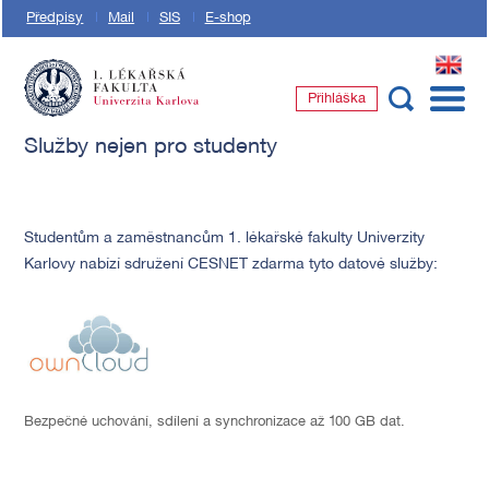
Předpisy
Mail
SIS
E-shop
EN
Přihláška
1. lékařská fakulta Univerzity Karlovy
Služby nejen pro studenty
Studentům a zaměstnancům 1. lékařské fakulty Univerzity
Karlovy nabízí sdružení CESNET zdarma tyto datové služby:
Bezpečné uchování, sdílení a synchronizace až 100 GB dat.