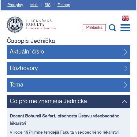
Předpisy
Mail
SIS
E-shop
EN
Přihláška
1. lékařská fakulta Univerzity Karlovy
Časopis Jednička
Aktuální číslo
Rozhovory
Téma
Co pro mě znamená Jednička
Docent Bohumil Seifert, přednosta Ústavu všeobecného
lékařství
V roce 1974 mne tehdejší Fakulta všeobecného lékařství