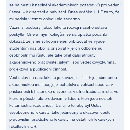
se na cestu k naplnění akademických požadavků pro vedení
ústavu – k disertaci a habilitaci. Dnes vděčím 1. LF za to, že
mi nedala v tomto ohledu nic zadarmo.
Vážím si podpory, jakou fakulta rozvoji našeho ústavu
poskytla. Mně a mým kolegům se na oplátku podařilo
dokázat, že jsme schopni nejen přibližovat ve výuce
studentům náš obor a přispívat k jejich odbornému i
osobnostnímu růstu, ale také plnit další atributy
akademického pracoviště, jakými jsou vědeckovýzkumná,
projektová a publikační činnost.
Vést ústav na naší fakultě je zavazující. 1. LF je jedinečnou
akademickou institucí, jejíž bohatství a velikost spočívá v
příslušnosti k historické univerzitě, v silné tradici a místu, ve
kterém působí, ale především v lidech, kteří jsou nositeli
kulturnosti a vzdělanosti. Usiluji o to, aby byl Ústav
všeobecného lékařství také jedinečný a ukazoval cestu
pracovištím praktického lékařství na ostatních lékařských
fakultách v ČR.