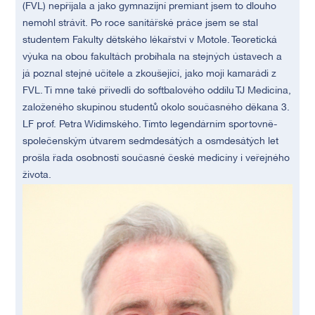
(FVL) nepřijala a jako gymnazijní premiant jsem to dlouho
nemohl strávit. Po roce sanitářské práce jsem se stal
studentem Fakulty dětského lékařství v Motole. Teoretická
výuka na obou fakultách probíhala na stejných ústavech a
já poznal stejné učitele a zkoušející, jako moji kamarádi z
FVL. Ti mne také přivedli do softbalového oddílu TJ Medicína,
založeného skupinou studentů okolo současného děkana 3.
LF prof. Petra Widimského. Tímto legendárním sportovně-
společenským útvarem sedmdesátých a osmdesátých let
prošla řada osobností současné české medicíny i veřejného
života.