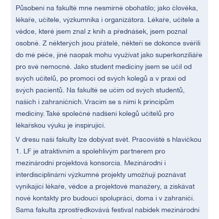
Působení na fakultě mne nesmírně obohatilo; jako člověka,
lékaře, učitele, výzkumníka i organizátora. Lékaře, učitele a
vědce, které jsem znal z knih a přednášek, jsem poznal
osobně. Z některých jsou přátelé, někteří se dokonce svěřili
do mé péče, jiné naopak mohu využívat jako superkonziliáře
pro své nemocné. Jako student medicíny jsem se učil od
svých učitelů, po promoci od svých kolegů a v praxi od
svých pacientů. Na fakultě se učím od svých studentů,
našich i zahraničních. Vracím se s nimi k principům
medicíny. Také společné nadšení kolegů učitelů pro
lékařskou výuku je inspirující.
V dresu naší fakulty lze dobývat svět. Pracoviště s hlavičkou
1. LF je atraktivním a spolehlivým partnerem pro
mezinárodní projektová konsorcia. Mezinárodní i
interdisciplinární výzkumné projekty umožňují poznávat
vynikající lékaře, vědce a projektové manažery, a získávat
nové kontakty pro budoucí spolupráci, doma i v zahraničí.
Sama fakulta zprostředkovává festival nabídek mezinárodní