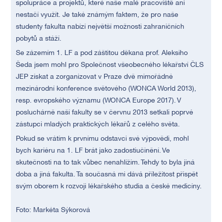
spolupráce a projektů, které naše malé pracoviště ani
nestačí využít. Je také známým faktem, že pro naše
studenty fakulta nabízí největší možnosti zahraničních
pobytů a stáží.
Se zázemím 1. LF a pod záštitou děkana prof. Aleksiho
Šeda jsem mohl pro Společnost všeobecného lékařství ČLS
JEP získat a zorganizovat v Praze dvě mimořádné
mezinárodní konference světového (WONCA World 2013),
resp. evropského významu (WONCA Europe 2017). V
posluchárně naší fakulty se v červnu 2013 setkali poprvé
zástupci mladých praktických lékařů z celého světa.
Pokud se vrátím k prvnímu odstavci své výpovědi, mohl
bych kariéru na 1. LF brát jako zadostiučinění. Ve
skutečnosti na to tak vůbec nenahlížím. Tehdy to byla jiná
doba a jiná fakulta. Ta současná mi dává příležitost přispět
svým oborem k rozvoji lékařského studia a české medicíny.
Foto: Markéta Sýkorová