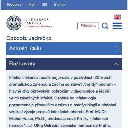
Předpisy
Mail
SIS
E-shop
EN
Přihláška
1. lékařská fakulta Univerzity Karlovy
Časopis Jednička
Aktuální číslo
Rozhovory
Infekční lékařství podle něj prošlo v posledních 20 letech
dramatickou změnou a začíná se stávat „trendy“ oborem –
hlavně díky obrovským pokrokům v diagnostice a léčbě i
velmi závažných infekcí. Osobně ho infektologie
poznamenala především v zájmu o patofyziologii a chápání
vzniku i vývoje projevů infekčních chorob. Prof. MUDr.
Michal Holub, Ph.D., přednosta nové Kliniky infekčních
nemocí 1. LF UK a Ústřední vojenské nemocnice Praha,