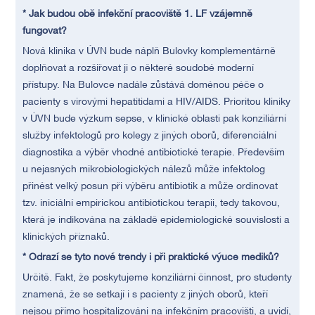
* Jak budou obě infekční pracoviště 1. LF vzájemně
fungovat?
Nová klinika v ÚVN bude náplň Bulovky komplementárně
doplňovat a rozšiřovat ji o některé soudobé moderní
přístupy. Na Bulovce nadále zůstává doménou péče o
pacienty s virovými hepatitidami a HIV/AIDS. Prioritou kliniky
v ÚVN bude výzkum sepse, v klinické oblasti pak konziliární
služby infektologů pro kolegy z jiných oborů, diferenciální
diagnostika a výběr vhodné antibiotické terapie. Především
u nejasných mikrobiologických nálezů může infektolog
přinést velký posun při výběru antibiotik a může ordinovat
tzv. iniciální empirickou antibiotickou terapii, tedy takovou,
která je indikována na základě epidemiologické souvislosti a
klinických příznaků.
* Odrazí se tyto nové trendy i při praktické výuce mediků?
Určitě. Fakt, že poskytujeme konziliární činnost, pro studenty
znamená, že se setkají i s pacienty z jiných oborů, kteří
nejsou přímo hospitalizováni na infekčním pracovišti, a uvidí,