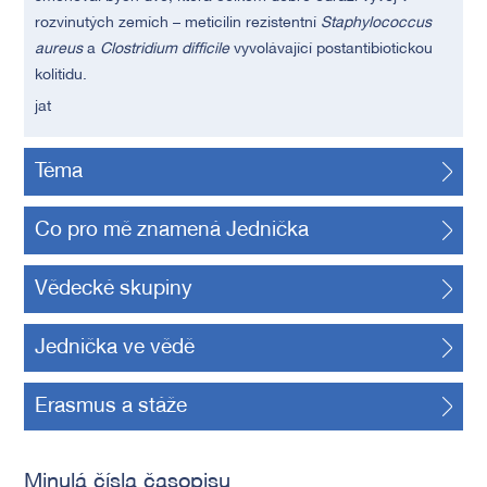
rozvinutých zemích – meticilin rezistentní
Staphylococcus
aureus
a
Clostridium difficile
vyvolávající postantibiotickou
kolitidu.
jat
Téma
Co pro mě znamená Jednička
Vědecké skupiny
Jednička ve vědě
Erasmus a stáže
Minulá čísla časopisu