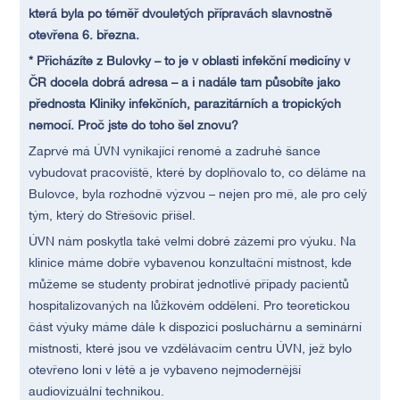
která byla po téměř dvouletých přípravách slavnostně
otevřena 6. března.
* Přicházíte z Bulovky – to je v oblasti infekční medicíny v
ČR docela dobrá adresa – a i nadále tam působíte jako
přednosta Kliniky infekčních, parazitárních a tropických
nemocí. Proč jste do toho šel znovu?
Zaprvé má ÚVN vynikající renomé a zadruhé šance
vybudovat pracoviště, které by doplňovalo to, co děláme na
Bulovce, byla rozhodně výzvou – nejen pro mě, ale pro celý
tým, který do Střešovic přišel.
ÚVN nám poskytla také velmi dobré zázemí pro výuku. Na
klinice máme dobře vybavenou konzultační místnost, kde
můžeme se studenty probírat jednotlivé případy pacientů
hospitalizovaných na lůžkovém oddělení. Pro teoretickou
část výuky máme dále k dispozici posluchárnu a seminární
místnosti, které jsou ve vzdělávacím centru ÚVN, jež bylo
otevřeno loni v létě a je vybaveno nejmodernější
audiovizuální technikou.