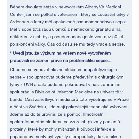
Během dvouleté stáže v newyorském Albany VA Medical
Center jsem se potkal s veteránem, který se zúčastnil bitvy v
Ardenách a který měl opakovaně pseudomonádovou sepsi.
Měl v sobě totiž řadu úlomků z německého granátu a na
některém z nich byla pseudomonáda ještě více než 50 let
po skončení války. Čas od času se mu tedy vracela sepse.
* Uvedl jste, že výzkum na vašem nově vytvořeném
pracovišti se zaměří právě na problematiku sepse...
Chceme se věnovat hlavně studiu imunopatofyziologie
sepse – spolupracovat budeme především s chirurgickými
týmy z ÚVN a dále budeme pokračovat v naší zahraniční
spolupráci s Division of Infection Medicine na univerzitě v
Lundu. Část zánětlivých mediátorů totiž vyšetřujeme v Praze
a část ve Švédsku, kde mají pokročilejší technické vybavení.
Jdeme až do té úrovně, že s pomocí hmotnostní
spektrofotometrie hledáme ve vzorcích plazmy pacientů
proteiny, které by mohly mít vztah k původci infekce a
případně by mohly být využity i terapeuticky. Takže cílíme