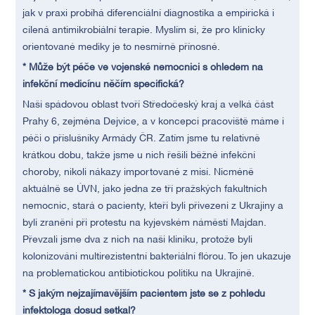
jak v praxi probíhá diferenciální diagnostika a empirická i
cílená antimikrobiální terapie. Myslím si, že pro klinicky
orientované mediky je to nesmírně přínosné.
* Může být péče ve vojenské nemocnici s ohledem na
infekční medicínu něčím specifická?
Naši spádovou oblast tvoří Středočeský kraj a velká část
Prahy 6, zejména Dejvice, a v koncepci pracoviště máme i
péči o příslušníky Armády ČR. Zatím jsme tu relativně
krátkou dobu, takže jsme u nich řešili běžné infekční
choroby, nikoli nákazy importované z misí. Nicméně
aktuálně se ÚVN, jako jedna ze tří pražských fakultních
nemocnic, stará o pacienty, kteří byli přivezeni z Ukrajiny a
byli zraněni při protestu na kyjevském náměstí Majdan.
Převzali jsme dva z nich na naši kliniku, protože byli
kolonizováni multirezistentní bakteriální flórou. To jen ukazuje
na problematickou antibiotickou politiku na Ukrajině.
* S jakým nejzajímavějším pacientem jste se z pohledu
infektologa dosud setkal?