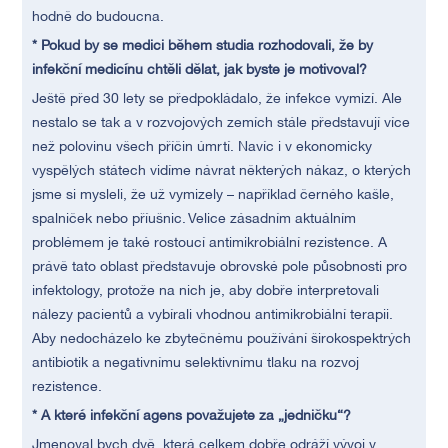
hodně do budoucna.
* Pokud by se medici během studia rozhodovali, že by
infekční medicínu chtěli dělat, jak byste je motivoval?
Ještě před 30 lety se předpokládalo, že infekce vymizí. Ale
nestalo se tak a v rozvojových zemích stále představují více
než polovinu všech příčin úmrtí. Navíc i v ekonomicky
vyspělých státech vidíme návrat některých nákaz, o kterých
jsme si mysleli, že už vymizely – například černého kašle,
spalniček nebo příušnic. Velice zásadním aktuálním
problémem je také rostoucí antimikrobiální rezistence. A
právě tato oblast představuje obrovské pole působnosti pro
infektology, protože na nich je, aby dobře interpretovali
nálezy pacientů a vybírali vhodnou antimikrobiální terapii.
Aby nedocházelo ke zbytečnému používání širokospektrých
antibiotik a negativnímu selektivnímu tlaku na rozvoj
rezistence.
* A které infekční agens považujete za „jedničku“?
Jmenoval bych dvě, která celkem dobře odráží vývoj v