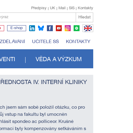
Předpisy
UK
Mail
SIS
Kontakty
Hledat
výraz
a
E-shop
EN
VZDĚLÁVÁNÍ
UČITELÉ SŠ
KONTAKTY
VENTI
VĚDA A VÝZKUM
ŘEDNOSTA IV. INTERNÍ KLINIKY
ech jsem sám sobě položil otázku, co pro
j vstup na fakultu byl umocněn
ohlásit spondeo ac polliceor. Krušné
formací byly kompenzovány setkáváním s