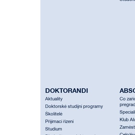
DOKTORANDI
ABS
Aktuality
Co zaří
pregrad
Doktorské studijní programy
Special
Školitelé
Klub Al
Přijímací řízení
Zaměstn
Studium