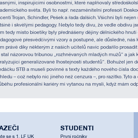
asnými, inspirujícími osobnostmi, které naplňovaly středoškols
ademického světa. Byli to např. nezaměnitelní profesoři Dosko
centi Trojan, Schindler, Pešek a řada dalších. Všichni byli nejen
tšině i skvělými pedagogy. Nebylo tedy divu, že vedle obdivu js
m tedy místo bioetiky byly přednášeny dějiny dělnického hnutí 
dagogové přesvědčivými vzory a postupně, ale důsledně, nás ku
m právě díky některým z našich učitelů navíc podařilo prosadit
 stal názorovou tribunou „rozhněvaných mladých mužů“ a jak kd
ralyzující generalizované lhostejnosti studentů“. Bohužel jen d
edáčku STB a museli povinně s texty každého nového čísla doc
hledu – což nebylo nic jiného než cenzura –, pro razítko. Tyto a 
ůběhu profesionální kariéry mi vytanou na mysli, když mám od
AZEČI
STUDENTI
te se s 1. LF UK
První ročníky