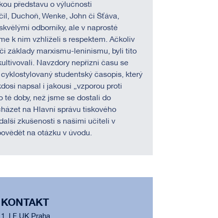
kou představu o výlučnosti
čil, Duchoň, Wenke, John či Šťáva,
 skvělými odborníky, ale v naprosté
me k nim vzhlíželi s respektem. Ačkoliv
či základy marxismu-leninismu, byli tito
ltivovali. Navzdory nepřízni času se
 cyklostylovaný studentský časopis, který
osi napsal i jakousi „vzporou proti
o té doby, než jsme se dostali do
házet na Hlavní správu tiskového
další zkušenosti s našimi učiteli v
povědět na otázku v úvodu.
KONTAKT
1. LF UK Praha