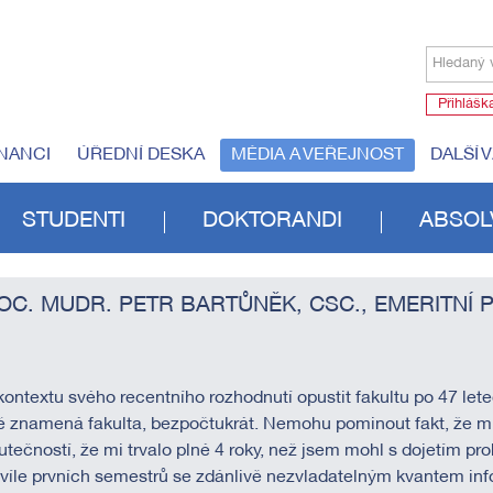
Hledaný 
Přihlášk
NANCI
ÚŘEDNÍ DESKA
MÉDIA A VEŘEJNOST
DALŠÍ 
STUDENTI
DOKTORANDI
ABSOL
OC. MUDR. PETR BARTŮNĚK, CSC., EMERITNÍ P
kontextu svého recentního rozhodnutí opustit fakultu po 47 let
 znamená fakulta, bezpočtukrát. Nemohu pominout fakt, že mů
utečností, že mi trvalo plné 4 roky, než jsem mohl s dojetím pr
víle prvních semestrů se zdánlivě nezvladatelným kvantem in