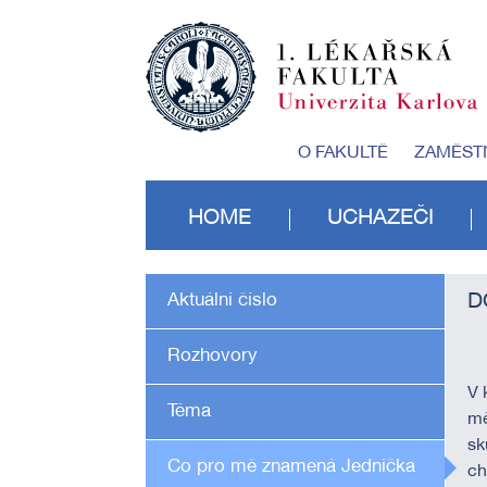
O FAKULTĚ
ZAMĚST
HOME
UCHAZEČI
Aktuální číslo
D
Rozhovory
V 
Téma
mě
sk
Co pro mě znamená Jednička
ch