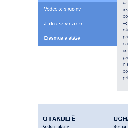
úž
Vědecké skupiny
ak
do
vě
Jednička ve vědě
ná
pe
Erasmus a stáže
ná
se
pa
hl
do
pr
O FAKULTĚ
UCH
Vedení fakulty
Seznam