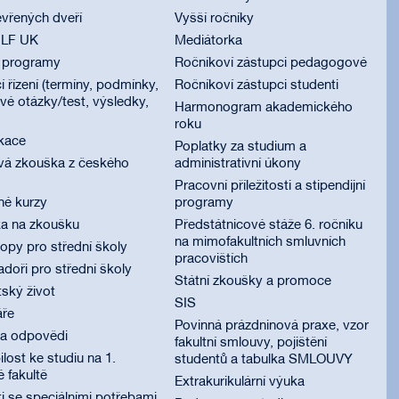
vřených dveří
Vyšší ročníky
 LF UK
Mediátorka
í programy
Ročníkoví zástupci pedagogové
í řízení (termíny, podmínky,
Ročníkoví zástupci studenti
é otázky/test, výsledky,
Harmonogram akademického
roku
ikace
Poplatky za studium a
vá zkouška z českého
administrativní úkony
Pracovní příležitosti a stipendijní
né kurzy
programy
ka na zkoušku
Předstátnicové stáže 6. ročníku
na mimofakultních smluvních
py pro střední školy
pracovištích
oři pro střední školy
Státní zkoušky a promoce
ský život
SIS
áře
Povinná prázdninová praxe, vzor
 a odpovědi
fakultní smlouvy, pojištění
lost ke studiu na 1.
studentů a tabulka SMLOUVY
é fakultě
Extrakurikulární výuka
i se speciálními potřebami