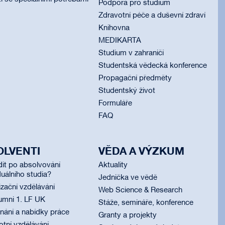
Podpora pro studium
Zdravotní péče a duševní zdraví
Knihovna
MEDIKARTA
Studium v zahraničí
Studentská vědecká konference
Propagační předměty
Studentský život
Formuláře
FAQ
OLVENTI
VĚDA A VÝZKUM
dit po absolvování
Aktuality
uálního studia?
Jednička ve vědě
izační vzdělávání
Web Science & Research
umni 1. LF UK
Stáže, semináře, konference
ání a nabídky práce
Granty a projekty