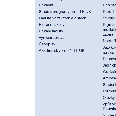
Děkanát
Den ote
Studijní programy na 1. LF UK
Proč 1.
Fakulta ve faktech a číslech
Studijn
Historie fakulty
Přijímac
modelov
Děkani fakulty
zápis)
Výroční zpráva
Nostrif
Časopisy
Jazyko
Akademický klub 1. LF UK
jazyka
Příprav
Jednič
Worksho
Ambasad
Student
Formul
Otázky
Způsobi
lékařsk
Student