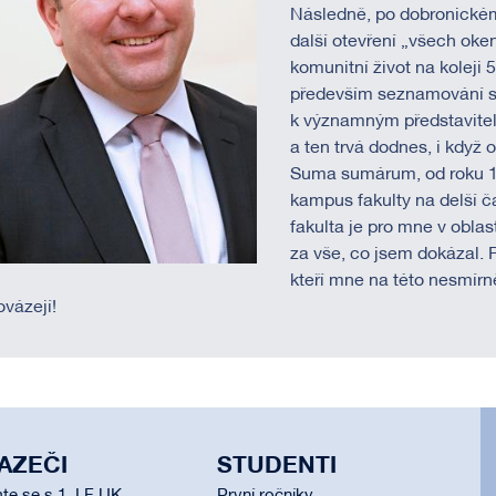
Následně, po dobronickém
další otevření „všech oke
komunitní život na koleji 
především seznamování se 
k významným představitel
a ten trvá dodnes, i když 
Suma sumárum, od roku 198
kampus fakulty na delší ča
fakulta je pro mne v oblas
za vše, co jsem dokázal.
kteří mne na této nesmírn
ovázejí!
AZEČI
STUDENTI