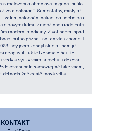
 stmelování a chmelové brigádě, přišlo
n života dokořán“. Samostatný, místy až
5. května, celonoční čekání na učebnice a
s novými lidmi, z nichž dnes řada patří
ům moderní medicíny. Život nabral spád
občas, nutno přiznat, se ten vlak zpomalil.
8, kdy jsem zahájil studia, jsem již
s neopustil, takže lze směle říci, že
ti vědy a výuky vším, a mohu jí děkovat
 Poděkování patří samozřejmě také všem,
ě dobrodružné cestě provázeli a
KONTAKT