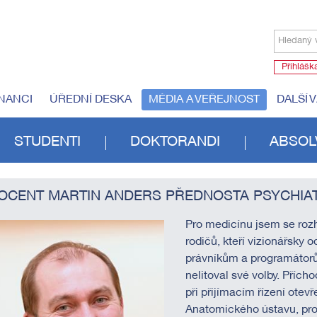
Hledaný 
Přihlášk
NANCI
ÚŘEDNÍ DESKA
MÉDIA A VEŘEJNOST
DALŠÍ 
STUDENTI
DOKTORANDI
ABSOL
OCENT MARTIN ANDERS PŘEDNOSTA PSYCHIAT
Pro medicínu jsem se rozh
rodičů, kteří vizionářsky
právníkům a programátorů
nelitoval své volby. Přích
při přijímacím řízení otev
Anatomického ústavu, pro