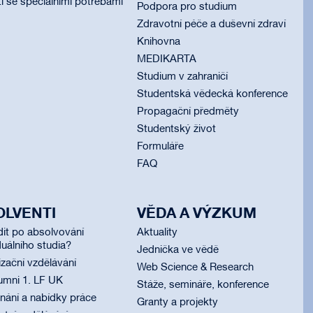
i se speciálními potřebami
Podpora pro studium
Zdravotní péče a duševní zdraví
Knihovna
MEDIKARTA
Studium v zahraničí
Studentská vědecká konference
Propagační předměty
Studentský život
Formuláře
FAQ
OLVENTI
VĚDA A VÝZKUM
dit po absolvování
Aktuality
uálního studia?
Jednička ve vědě
izační vzdělávání
Web Science & Research
umni 1. LF UK
Stáže, semináře, konference
ání a nabídky práce
Granty a projekty