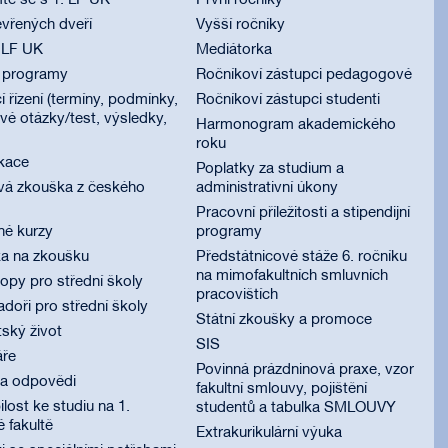
te se s 1. LF UK
První ročníky
vřených dveří
Vyšší ročníky
 LF UK
Mediátorka
í programy
Ročníkoví zástupci pedagogové
í řízení (termíny, podmínky,
Ročníkoví zástupci studenti
é otázky/test, výsledky,
Harmonogram akademického
roku
ikace
Poplatky za studium a
vá zkouška z českého
administrativní úkony
Pracovní příležitosti a stipendijní
né kurzy
programy
ka na zkoušku
Předstátnicové stáže 6. ročníku
na mimofakultních smluvních
py pro střední školy
pracovištích
oři pro střední školy
Státní zkoušky a promoce
ský život
SIS
áře
Povinná prázdninová praxe, vzor
 a odpovědi
fakultní smlouvy, pojištění
lost ke studiu na 1.
studentů a tabulka SMLOUVY
é fakultě
Extrakurikulární výuka