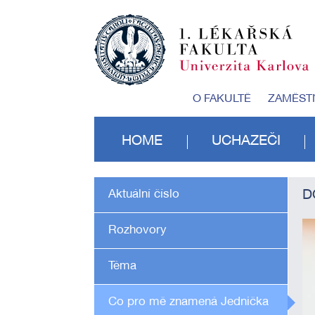
O FAKULTĚ
ZAMĚST
HOME
UCHAZEČI
Aktuální číslo
D
Rozhovory
Téma
Co pro mě znamená Jednička