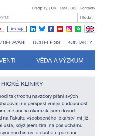
Předpisy
UK
Mail
SIS
Kontakty
Hledat
výraz
a
E-shop
EN
VZDĚLÁVÁNÍ
UČITELÉ SŠ
KONTAKTY
VENTI
VĚDA A VÝZKUM
RICKÉ KLINIKY
odl tak trochu navzdory přání svých
 odhadovali nejperspektivnější budoucnost
m, ale ani na okamžik jsem dosud
od na Fakultu všeobecného lékařství mi již
řel ústa, když jsem zíral na posluchárnu
sycenou historií a duchem poznání.