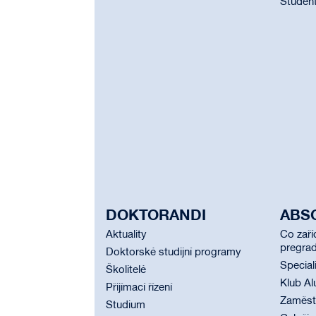
Student
DOKTORANDI
ABS
Aktuality
Co zaří
pregrad
Doktorské studijní programy
Special
Školitelé
Klub Al
Přijímací řízení
Zaměstn
Studium