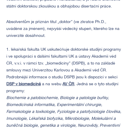
státní doktorskou zkouškou a obhajobou disertační práce.
Absolventům je přiznán titul „doktor“ (ve zkratce Ph.D.,
uváděné za jménem), nejvyšší vědecký stupeň, kterého lze na
univerzitě dosáhnout.
1. lékařská fakulta UK uskutečňuje doktorské studijní programy
i ve spolupráci s dalšími fakultami UK a ústavy Akademii věd
ČR, v.v.i. v rámci tzv. „biomedicíny“ (DSPB), a to na základě
smlouvy mezi Univerzitou Karlovou a Akademií věd ČR.
Podrobnější informace o studiu DSPB jsou k dispozici v sekci
DSP v biomedicíně
a na webu
AV ČR
. Jedná se o tyto studijní
programy:
Biochemie a patobiochemie, Biologie a patologie buňky,
Biomedicínská informatika, Experimentální chirurgie,
Farmakologie a toxikologie, Fyziologie a patofyziologie člověka,
Imunologie, Lékařská biofyzika, Mikrobiologie, Molekulární a
buněčná biologie, genetika a virologie, Neurovědy, Preventivní