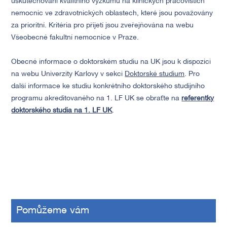
uskutečňování kvalitního výzkumu na klinických pracovištích
nemocnic ve zdravotnických oblastech, které jsou považovány
za prioritní. Kritéria pro přijetí jsou zveřejňována na webu
Všeobecné fakultní nemocnice v Praze.
Obecné informace o doktorském studiu na UK jsou k dispozici
na webu Univerzity Karlovy v sekci
Doktorské studium
. Pro
další informace ke studiu konkrétního doktorského studijního
programu akreditovaného na 1. LF UK se obraťte na
referentky
doktorského studia na 1. LF UK
.
Pomůžeme vám