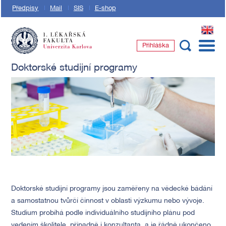
Předpisy
Mail
SIS
E-shop
EN
Přihláška
1. lékařská fakulta Univerzity Karlovy
Doktorské studijní programy
Doktorské studijní programy jsou zaměřeny na vědecké bádání
a samostatnou tvůrčí činnost v oblasti výzkumu nebo vývoje.
Studium probíhá podle individuálního studijního plánu pod
vedením školitele, případně i konzultanta, a je řádně ukončeno