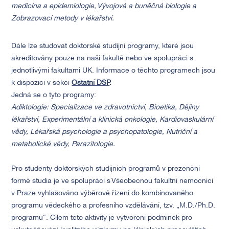
medicína a epidemiologie, Vývojová a buněčná biologie a
Zobrazovací metody v lékařství.
Dále lze studovat doktorské studijní programy, které jsou
akreditovány pouze na naší fakultě nebo ve spolupráci s
jednotlivými fakultami UK. Informace o těchto programech jsou
k dispozici v sekci
Ostatní DSP
.
Jedná se o tyto programy:
Adiktologie: Specializace ve zdravotnictví, Bioetika, Dějiny
lékařství, Experimentální a klinická onkologie, Kardiovaskulární
vědy, Lékařská psychologie a psychopatologie, Nutriční a
metabolické vědy,
Parazitologie.
Pro studenty doktorských studijních programů v prezenční
formě studia je ve spolupráci s Všeobecnou fakultní nemocnicí
v Praze vyhlašováno výběrové řízení do kombinovaného
programu vědeckého a profesního vzdělávání, tzv. „M.D./Ph.D.
programu“. Cílem této aktivity je vytvoření podmínek pro