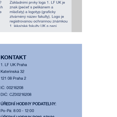
?
Základními prvky loga 1. LF UK je
ch
znak (pečeť s pelikánem a
e
mláďaty) a logotyp (graficky
ztvárněný název fakulty). Logo je
registrovanou ochrannou známkou
1. lékařské fakulty UK a není
dovoleno s ním volně nakládat.
KONTAKT
1. LF UK Praha
Kateřinská 32
121 08 Praha 2
IČ: 00216208
DIČ: CZ00216208
ÚŘEDNÍ HODINY PODATELNY:
Po-Pá: 8:00 - 12:00