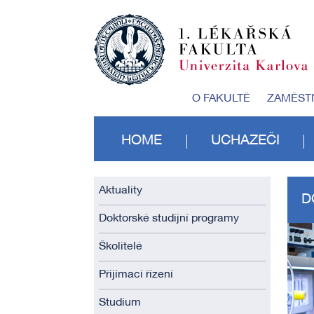
O FAKULTĚ
ZAMĚST
HOME
UCHAZEČI
Aktuality
D
Doktorské studijní programy
Školitelé
Přijímací řízení
Studium