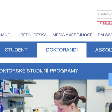
Hledaný 
Přihlášk
NANCI
ÚŘEDNÍ DESKA
MÉDIA A VEŘEJNOST
DALŠÍ 
STUDENTI
DOKTORANDI
ABSOL
OKTORSKÉ STUDIJNÍ PROGRAMY