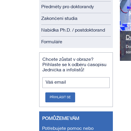
Předměty pro doktorandy
Zakončení studia
Nabídka Ph.D. / postdoktorand
D
Formuláře
Do
sa
Chcete zůstat v obraze?
Přihlaste se k odběru časopisu
Jednička a infolistů!
Váš email
PŘIHLÁSIT SE
POMŮŽEME VÁM
Potřebujete pomoc nebo