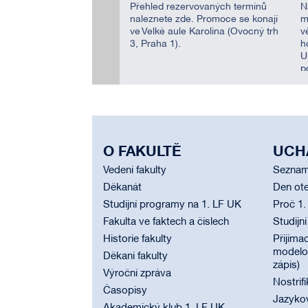
Přehled rezervovaných termínů
N
naleznete
zde
. Promoce se konají
m
ve Velké aule Karolina (Ovocný trh
v
3, Praha 1).
h
U
p
O FAKULTĚ
UCH
Vedení fakulty
Seznam
Děkanát
Den ote
Studijní programy na 1. LF UK
Proč 1.
Fakulta ve faktech a číslech
Studijn
Historie fakulty
Přijímac
modelov
Děkani fakulty
zápis)
Výroční zpráva
Nostrif
Časopisy
Jazyko