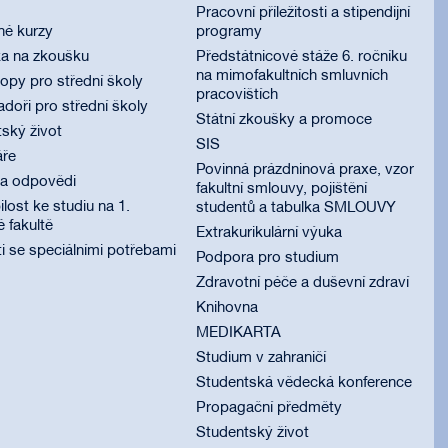
Pracovní příležitosti a stipendijní
né kurzy
programy
ka na zkoušku
Předstátnicové stáže 6. ročníku
na mimofakultních smluvních
py pro střední školy
pracovištích
oři pro střední školy
Státní zkoušky a promoce
ský život
SIS
áře
Povinná prázdninová praxe, vzor
 a odpovědi
fakultní smlouvy, pojištění
lost ke studiu na 1.
studentů a tabulka SMLOUVY
é fakultě
Extrakurikulární výuka
i se speciálními potřebami
Podpora pro studium
Zdravotní péče a duševní zdraví
Knihovna
MEDIKARTA
Studium v zahraničí
Studentská vědecká konference
Propagační předměty
Studentský život