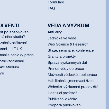
Formuláře
FAQ
OLVENTI
VĚDA A VÝZKUM
dit po absolvování
Aktuality
uálního studia?
Jednička ve vědě
izační vzdělávání
Web Science & Research
umni 1. LF UK
Stáže, semináře, konference
ání a nabídky práce
Granty a projekty
otní vzdělávání
Správa výzkumných dat
ské studium
Přenos vědy do praxe
áře
Možnosti vědecké spolupráce
Habilitační a jmenovací řízení
Vědecko-výzkumná pracoviště
Hostující profesoři
Publikační okénko
Podpora publikování