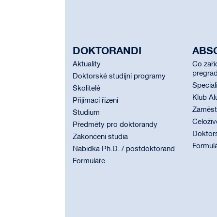
DOKTORANDI
ABS
Aktuality
Co zaří
pregrad
Doktorské studijní programy
Special
Školitelé
Klub Al
Přijímací řízení
Zaměstn
Studium
Celoživ
Předměty pro doktorandy
Doktor
Zakončení studia
Formul
Nabídka Ph.D. / postdoktorand
Formuláře