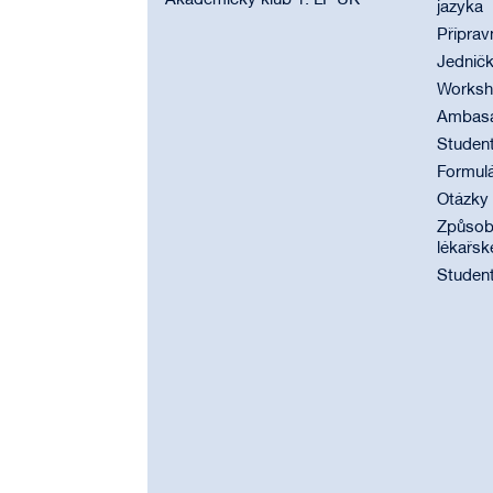
Akademický klub 1. LF UK
jazyka
Příprav
Jednič
Worksho
Ambasad
Student
Formul
Otázky
Způsobi
lékařsk
Student