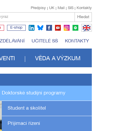
Předpisy
UK
Mail
SIS
Kontakty
Hledat
výraz
a
E-shop
EN
VZDĚLÁVÁNÍ
UČITELÉ SŠ
KONTAKTY
VENTI
VĚDA A VÝZKUM
Doktorské studijní programy
Student a školitel
Přijímací řízení