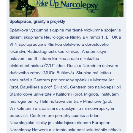
Spolupráce, granty a projekty
Spánková výzkumná skupina má těsné výzkumné spojení s
dalšími skupinami Neurologické kliniky a v rámci 1. LF UK a
VFN spolupracuje s Klinikou dětského a dorostového
lékařství, Radiodiagnostickou klinikou, Anatomickým
ústavem, se III. interní klinikou a dále s Fakultou
elektrotechnickou ČVUT (doc. Rusz) a Národním ústavem
duševního zdraví (MUDr. Bušková). Skupina má letitou
spolupráci s Centrem pro poruchy spánku v Montpellier
(prof. Dauvilliers a prof. Billiard), Centrem pro narkolepsii při
Stanfordově univerzitě v Kalifornii (prof. Mignot), Institutem
neurogenomiky Helmholtzova centra v Mnichově (prof.
Winkelmann) a s dalšími evropskými a mimoevropskými
pracovišti. Centrum pro poruchy spánku a bdění
Neurologické kliniky je zakládajícím členem European
Narcolepsy Network a v tomto uskupení uskutečnilo několik