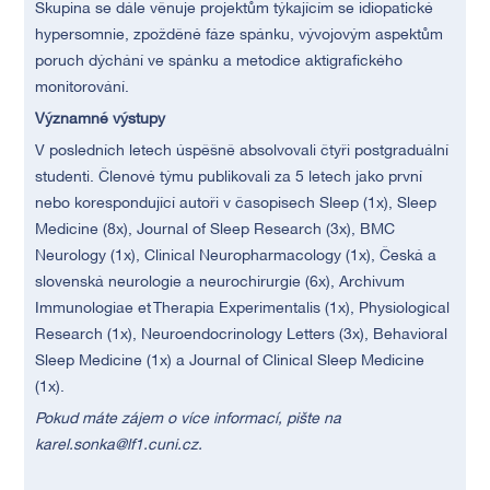
Skupina se dále věnuje projektům týkajícím se idiopatické
hypersomnie, zpožděné fáze spánku, vývojovým aspektům
poruch dýchání ve spánku a metodice aktigrafického
monitorování.
Významné výstupy
V posledních letech úspěšně absolvovali čtyři postgraduální
studenti. Členové týmu publikovali za 5 letech jako první
nebo korespondující autoři v časopisech Sleep (1x), Sleep
Medicine (8x), Journal of Sleep Research (3x), BMC
Neurology (1x), Clinical Neuropharmacology (1x), Česká a
slovenská neurologie a neurochirurgie (6x), Archivum
Immunologiae et Therapia Experimentalis (1x), Physiological
Research (1x), Neuroendocrinology Letters (3x), Behavioral
Sleep Medicine (1x) a Journal of Clinical Sleep Medicine
(1x).
Pokud máte zájem o více informací, pište na
karel.sonka@lf1.cuni.cz.