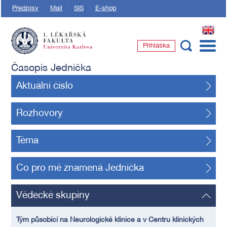
Předpisy
Mail
SIS
E-shop
EN
Přihláška
1. lékařská fakulta Univerzity Karlovy
Časopis Jednička
Aktuální číslo
Rozhovory
Téma
Co pro mě znamená Jednička
Vědecké skupiny
Tým působící na Neurologické klinice a v Centru klinických