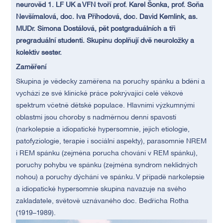
neurověd 1. LF UK a VFN tvoří prof. Karel Šonka, prof. Soňa
Nevšímalová, doc. Iva Příhodová, doc. David Kemlink, as.
MUDr. Simona Dostálová, pět postgraduálních a tři
pregraduální studenti. Skupinu doplňují dvě neuroložky a
kolektiv sester.
Zaměření
Skupina je vědecky zaměřena na poruchy spánku a bdění a
vychází ze své klinické práce pokrývající celé věkové
spektrum včetně dětské populace. Hlavními výzkumnými
oblastmi jsou choroby s nadměrnou denní spavostí
(narkolepsie a idiopatické hypersomnie, jejich etiologie,
patofyziologie, terapie i sociální aspekty), parasomnie NREM
i REM spánku (zejména porucha chování v REM spánku),
poruchy pohybu ve spánku (zejména syndrom neklidných
nohou) a poruchy dýchání ve spánku. V případě narkolepsie
a idiopatické hypersomnie skupina navazuje na svého
zakladatele, světově uznávaného doc. Bedřicha Rotha
(1919–1989).