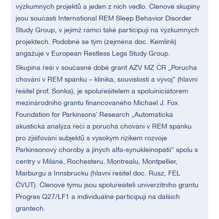
výzkumných projektů a jeden z nich vedlo. Členové skupiny
jsou součástí International REM Sleep Behavior Disorder
Study Group, v jejímž rámci také participují na výzkumných
projektech. Podobně se tým (zejména doc. Kemlink)
angažuje v European Restless Legs Study Group.
Skupina řeší v současné době grant AZV MZ ČR „Porucha
chování v REM spánku – klinika, souvislosti a vývoj“ (hlavní
řešitel prof. Šonka), je spoluřešitelem a spoluiniciátorem
mezinárodního grantu financovaného Michael J. Fox
Foundation for Parkinsons’ Research „Automatická
akustická analýza řeči a porucha chování v REM spánku
pro zjišťování subjektů s vysokým rizikem rozvoje
Parkinsonovy choroby a jiných alfa-synukleinopatií“ spolu s
centry v Miláně, Rochesteru, Montrealu, Montpellier,
Marburgu a Innsbrucku (hlavní řešitel doc. Rusz, FEL
ČVUT). Členové týmu jsou spoluřešiteli univerzitního grantu
Progres Q27/LF1 a individuálně participují na dalších
grantech.