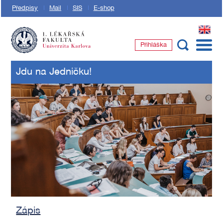
Předpisy
Mail
SIS
E-shop
EN
Přihláška
1. lékařská fakulta Univerzity Karlovy
Jdu na Jedničku!
Zápis