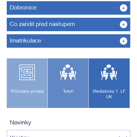
Dobronice
Co zařídit před nástupem
Imatrikulace
Průvodce prváka
Tutoři
Mediátorka 1. LF
UK
Novinky