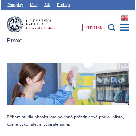
Předpisy
Mail
SIS
E-shop
EN
Přihláška
1. lékařská fakulta Univerzity Karlovy
Praxe
Během studia absolvujete povinné prázdninové praxe. Místo,
kde je vykonáte, si vybíráte sami: