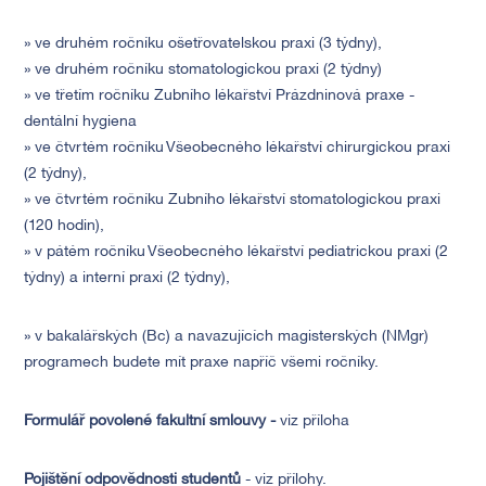
» ve druhém ročníku ošetřovatelskou praxi (3 týdny),
» ve druhém ročníku stomatologickou praxi (2 týdny)
» ve třetím ročníku Zubního lékařství Prázdninová praxe -
dentální hygiena
» ve čtvrtém ročníku Všeobecného lékařství chirurgickou praxi
(2 týdny),
» ve čtvrtém ročníku Zubního lékařství stomatologickou praxi
(120 hodin),
» v pátém ročníku Všeobecného lékařství pediatrickou praxi (2
týdny) a interní praxi (2 týdny),
» v bakalářských (Bc) a navazujících magisterských (NMgr)
programech budete mít praxe napříč všemi ročníky.
Formulář povolené fakultní smlouvy -
viz příloha
Pojištění odpovědnosti studentů
- viz přílohy.