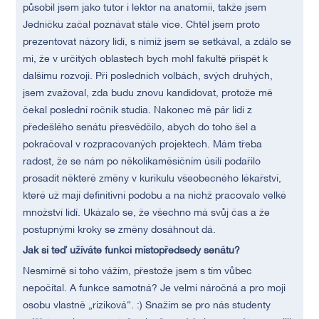
působil jsem jako tutor i lektor na anatomii, takže jsem
Jedničku začal poznávat stále více. Chtěl jsem proto
prezentovat názory lidí, s nimiž jsem se setkával, a zdálo se
mi, že v určitých oblastech bych mohl fakultě přispět k
dalšímu rozvoji. Při posledních volbách, svých druhých,
jsem zvažoval, zda budu znovu kandidovat, protože mě
čekal poslední ročník studia. Nakonec mě pár lidí z
předešlého senátu přesvědčilo, abych do toho šel a
pokračoval v rozpracovaných projektech. Mám třeba
radost, že se nám po několikaměsíčním úsilí podařilo
prosadit některé změny v kurikulu všeobecného lékařství,
které už mají definitivní podobu a na nichž pracovalo velké
množství lidí. Ukázalo se, že všechno má svůj čas a že
postupnými kroky se změny dosáhnout dá.
Jak si teď užíváte funkci místopředsedy senátu?
Nesmírně si toho vážím, přestože jsem s tím vůbec
nepočítal. A funkce samotná? Je velmi náročná a pro moji
osobu vlastně „riziková“. :) Snažím se pro nás studenty