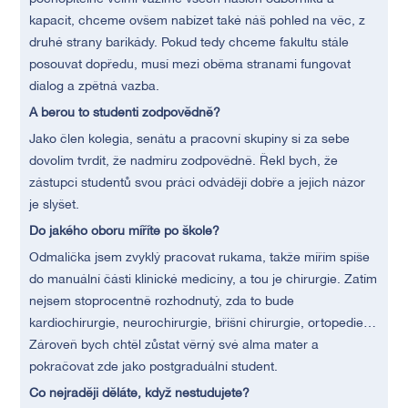
kapacit, chceme ovšem nabízet také náš pohled na věc, z
druhé strany barikády. Pokud tedy chceme fakultu stále
posouvat dopředu, musí mezi oběma stranami fungovat
dialog a zpětná vazba.
A berou to studenti zodpovědně?
Jako člen kolegia, senátu a pracovní skupiny si za sebe
dovolím tvrdit, že nadmíru zodpovědně. Řekl bych, že
zástupci studentů svou práci odvádějí dobře a jejich názor
je slyšet.
Do jakého oboru míříte po škole?
Odmalička jsem zvyklý pracovat rukama, takže mířím spíše
do manuální části klinické medicíny, a tou je chirurgie. Zatím
nejsem stoprocentně rozhodnutý, zda to bude
kardiochirurgie, neurochirurgie, břišní chirurgie, ortopedie…
Zároveň bych chtěl zůstat věrný své alma mater a
pokračovat zde jako postgraduální student.
Co nejraději děláte, když nestudujete?