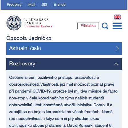
Předpisy
Mail
SIS
E-shop
EN
Přihláška
1. lékařská fakulta Univerzity Karlovy
Časopis Jednička
Aktuální číslo
Rozhovory
Osobně si cení pozitivního přístupu, pracovitosti a
dobrosrdečnosti. Vlastností, jež měl možnost poznat právě
při pandemii COVID-19, protože byl mj. dva měsíce de facto
non-stop v čele koordinačního týmu našich studentů
dobrovolníků, kteří spontánně utvořili iniciativu Dobro1lf a
zapojili se do boje s koronakrizí na všech frontách. Nemá
rád nedochvilnost, i když sám si prý akademickou
čtvrthodinku občas protáhne :). David Kulišiak, student 6.