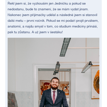
Řekl jsem si, že vyzkouším jen Jedničku a pokud se
nedostanu, bude to znamení, že se mám vydat jinam.
Nakonec jsem přijímačky udělal a následně jsem si stanovil
další metu – první ročník. Pokud se mi podaří projít prvákem,
anatomií, a najdu smysl v tom, co studium medicíny přináší,
pak tu zůstanu. A už jsem v šestáku!