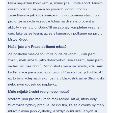
Mým největším koníčkem je, mimo jiné, určitě sport. Musím
ovšem přiznat, že jsem ho poslední dobou trochu
zanedbával – jak kvůli omezením v nouzovému stavu, tak i
proto, že si škola vyžaduje fokus na dvě stě procent a
aktivity v senátu či Dobro1lf mi zabraly kompletně všechen
čas. Také už se těším, až se s kamarády potkáme na pivu v
Mrtvé Rybě.
Našel jste si v Praze oblíbená místa?
Za poslední měsíce to určitě bude děkanát! :) Jak jsem
zmínil, měli jsme tu jako dobrovolníci své zázemí, kam jsem
se těšil víc než domů. Mimo školu mám rád místa, kde jsem
bydlel a kde jsem poznával život v Praze z různých úhlů. Ať
už to byla kolej na Jiřáku, Letná v blízkosti krásné Stromovky
nebo nyní kousek od náplavky.
Máte nějaké životní vzory nebo motto?
Vzorem jsou pro mě určitě moji rodiče. Taťka, který celý
život tvrdě fyzicky pracuje, se řídí tím, že za člověka by měly
mluvit hlavně jeho výsledky, a vždycky mi říkal, abych si