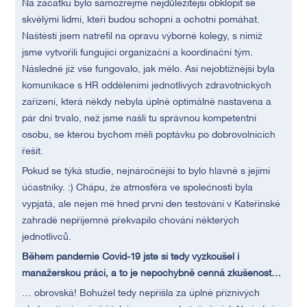
Na začátku bylo samozřejmě nejdůležitější obklopit se
skvělými lidmi, kteří budou schopní a ochotní pomáhat.
Naštěstí jsem natrefil na opravu výborné kolegy, s nimiž
jsme vytvořili fungující organizační a koordinační tým.
Následně již vše fungovalo, jak mělo. Asi nejobtížnější byla
komunikace s HR odděleními jednotlivých zdravotnických
zařízení, která někdy nebyla úplně optimálně nastavena a
pár dní trvalo, než jsme našli tu správnou kompetentní
osobu, se kterou bychom měli poptávku po dobrovolnících
řešit.
Pokud se týká studie, nejnáročnější to bylo hlavně s jejími
účastníky. :) Chápu, že atmosféra ve společnosti byla
vypjatá, ale nejen mě hned první den testování v Kateřinské
zahradě nepříjemně překvapilo chování některých
jednotlivců.
Během pandemie Covid-19 jste si tedy vyzkoušel i
manažerskou práci, a to je nepochybně cenná zkušenost…
… obrovská! Bohužel tedy nepřišla za úplně příznivých