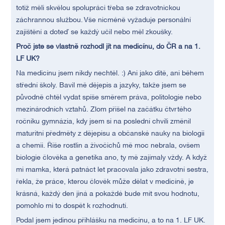
totiž měli skvělou spolupráci třeba se zdravotnickou
záchrannou službou. Vše nicméně vyžaduje personální
zajištění a doteď se každý učil nebo měl zkoušky.
Proč jste se vlastně rozhodl jít na medicínu, do ČR a na 1.
LF UK?
Na medicínu jsem nikdy nechtěl. :) Ani jako dítě, ani během
střední školy. Bavil mě dějepis a jazyky, takže jsem se
původně chtěl vydat spíše směrem práva, politologie nebo
mezinárodních vztahů. Zlom přišel na začátku čtvrtého
ročníku gymnázia, kdy jsem si na poslední chvíli změnil
maturitní předměty z dějepisu a občanské nauky na biologii
a chemii. Říše rostlin a živočichů mě moc nebrala, ovšem
biologie člověka a genetika ano, ty mě zajímaly vždy. A když
mi mamka, která patnáct let pracovala jako zdravotní sestra,
řekla, že práce, kterou člověk může dělat v medicíně, je
krásná, každý den jiná a pokaždé bude mít svou hodnotu,
pomohlo mi to dospět k rozhodnutí.
Podal jsem jedinou přihlášku na medicínu, a to na 1. LF UK.