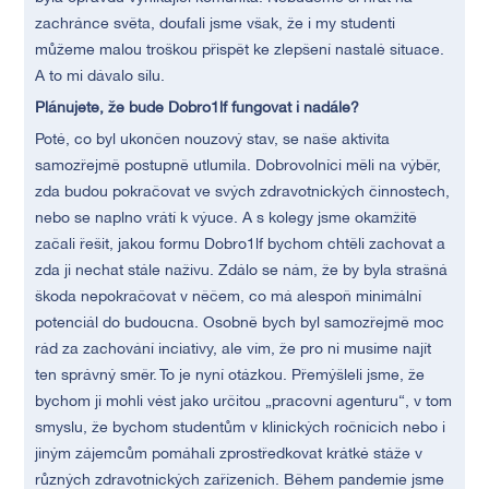
zachránce světa, doufali jsme však, že i my studenti
můžeme malou troškou přispět ke zlepšení nastalé situace.
A to mi dávalo sílu.
Plánujete, že bude Dobro1lf fungovat i nadále?
Poté, co byl ukončen nouzový stav, se naše aktivita
samozřejmě postupně utlumila. Dobrovolníci měli na výběr,
zda budou pokračovat ve svých zdravotnických činnostech,
nebo se naplno vrátí k výuce. A s kolegy jsme okamžitě
začali řešit, jakou formu Dobro1lf bychom chtěli zachovat a
zda ji nechat stále naživu. Zdálo se nám, že by byla strašná
škoda nepokračovat v něčem, co má alespoň minimální
potenciál do budoucna. Osobně bych byl samozřejmě moc
rád za zachování inciativy, ale vím, že pro ni musíme najít
ten správný směr. To je nyní otázkou. Přemýšleli jsme, že
bychom ji mohli vést jako určitou „pracovní agenturu“, v tom
smyslu, že bychom studentům v klinických ročnících nebo i
jiným zájemcům pomáhali zprostředkovat krátké stáže v
různých zdravotnických zařízeních. Během pandemie jsme