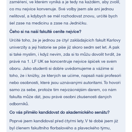
zaměření, ve kterém vyniká a je tedy na každém, aby zvolil,
co mu nejvíce konvenuje. Své volby jsem ale ani jednou
nelitoval, a kdybych se měl rozhodovat znovu, určitě bych
šel zase na medicínu a zase na Jedničku.
Čeho si na naší fakultě ceníte nejvíce?
Určitě toho, že je jednou ze čtyř zakládajících fakult Karlovy
univerzity a její historie se píše již skoro sedm set let. A pak
si také myslím, i když nevím, zda si to můžu dovolit tvrdit, že
právě na 1. LF UK se koncentruje nejvíce špiček ve svém
oboru. Jako studenti si dobře uvědomujeme a vážíme si
toho, že i knížky, ze kterých se učíme, napsali naši profesoři
nebo osobnosti, které jsou uznávanými autoritami. To hovoří
samo za sebe, protože tím nejvzácnějším darem, co nám
fakulta může dát, jsou právě osobní zkušenosti daných
odborníků.
Co vás přimělo kandidovat do akademického senátu?
Poprvé jsem kandidoval před čtyřmi lety. V té době jsem již
byl členem fakultního florbalového a plaveckého týmu,