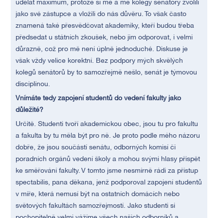
udělat maximum, protože si mě a mé kolegy senátory zvolili
jako své zástupce a vložili do nás důvěru. To však často
znamená také přesvědčovat akademiky, kteří budou třeba
předsedat u státních zkoušek, nebo jim odporovat, i velmi
důrazně, což pro mě není úplně jednoduché. Diskuse je
však vždy velice korektní. Bez podpory mých skvělých
kolegů senátorů by to samozřejmě nešlo, senát je týmovou
disciplínou.
Vnímáte tedy zapojení studentů do vedení fakulty jako
důležité?
Určitě. Studenti tvoří akademickou obec, jsou tu pro fakultu
a fakulta by tu měla být pro ně. Je proto podle mého názoru
dobře, že jsou součástí senátu, odborných komisí či
poradních orgánů vedení školy a mohou svými hlasy přispět
ke směřování fakulty. V tomto jsme nesmírně rádi za přístup
spectabilis, pana děkana, jenž podporoval zapojení studentů
v míře, která nemusí být na ostatních domácích nebo
světových fakultách samozřejmostí. Jako studenti si
pochopitelně velmi vážíme všech našich odborníků a