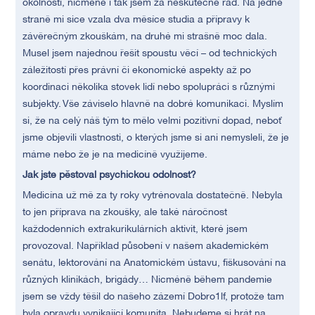
okolností, nicméně i tak jsem za neskutečně rád. Na jedné
straně mi sice vzala dva měsíce studia a přípravy k
závěrečným zkouškám, na druhé mi strašně moc dala.
Musel jsem najednou řešit spoustu věcí – od technických
záležitostí přes právní či ekonomické aspekty až po
koordinaci několika stovek lidí nebo spolupráci s různými
subjekty. Vše záviselo hlavně na dobré komunikaci. Myslím
si, že na celý náš tým to mělo velmi pozitivní dopad, neboť
jsme objevili vlastnosti, o kterých jsme si ani nemysleli, že je
máme nebo že je na medicíně využijeme.
Jak jste pěstoval psychickou odolnost?
Medicína už mě za ty roky vytrénovala dostatečně. Nebyla
to jen příprava na zkoušky, ale také náročnost
každodenních extrakurikulárních aktivit, které jsem
provozoval. Například působení v našem akademickém
senátu, lektorování na Anatomickém ústavu, fiškusování na
různých klinikách, brigády… Nicméně během pandemie
jsem se vždy těšil do našeho zázemí Dobro1lf, protože tam
byla opravdu vynikající komunita. Nebudeme si hrát na