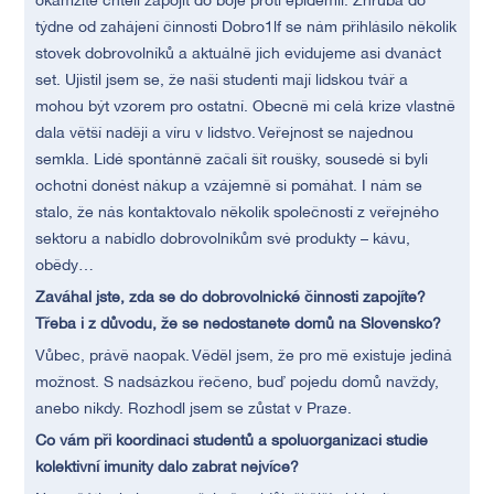
okamžitě chtěli zapojit do boje proti epidemii. Zhruba do
týdne od zahájení činnosti Dobro1lf se nám přihlásilo několik
stovek dobrovolníků a aktuálně jich evidujeme asi dvanáct
set. Ujistil jsem se, že naši studenti mají lidskou tvář a
mohou být vzorem pro ostatní. Obecně mi celá krize vlastně
dala větší naději a víru v lidstvo. Veřejnost se najednou
semkla. Lidé spontánně začali šít roušky, sousedé si byli
ochotni donést nákup a vzájemně si pomáhat. I nám se
stalo, že nás kontaktovalo několik společností z veřejného
sektoru a nabídlo dobrovolníkům své produkty – kávu,
obědy…
Zaváhal jste, zda se do dobrovolnické činnosti zapojíte?
Třeba i z důvodu, že se nedostanete domů na Slovensko?
Vůbec, právě naopak. Věděl jsem, že pro mě existuje jediná
možnost. S nadsázkou řečeno, buď pojedu domů navždy,
anebo nikdy. Rozhodl jsem se zůstat v Praze.
Co vám při koordinaci studentů a spoluorganizaci studie
kolektivní imunity dalo zabrat nejvíce?