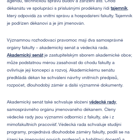
agendu, technickou správu budov a zařízení atd. Chod
děkanátu ve spolupráci s příslušnými proděkany řídí
tajemník
,
který odpovídá za vnitřní správu a hospodaření fakulty. Tajemník
je podřízen děkanovi a je jím jmenován.
Významnou rozhodovací pravomoc mají dva samosprávné
orgány fakulty – akademický senát a vědecká rada.
Akademický senát
je zastupitelským sborem akademické obce;
může podstatnou měrou zasahovat do chodu fakulty a
ovlivňuje její koncepci a rozvoj. Akademickému senátu
předkládá děkan ke schválení návrhy vnitřních předpisů,
rozpočet, dlouhodobý záměr a další významné dokumenty.
Akademický senát také schvaluje složení
vědecké rady
,
samosprávného orgánu jmenovaného děkanem. Členy
vědecké rady jsou významní odborníci z fakulty, ale i z
mimofakultních pracovišť. Vědecká rada schvaluje studijní
programy, projednává dlouhodobé záměry fakulty, podílí se na
řízení ke jmenování nových profesorů a habilitaci docentů a