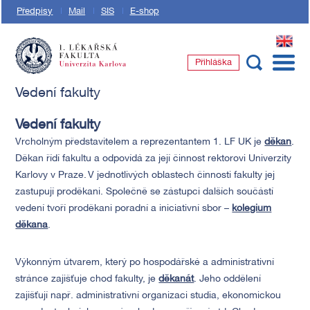
Předpisy
Mail
SIS
E-shop
EN
Přihláška
1. lékařská fakulta Univerzity Karlovy
Vedení fakulty
Vedení fakulty
Vrcholným představitelem a reprezentantem 1. LF UK je
děkan
.
Děkan řídí fakultu a odpovídá za její činnost rektorovi Univerzity
Karlovy v Praze. V jednotlivých oblastech činnosti fakulty jej
zastupují proděkani. Společně se zástupci dalších součástí
vedení tvoří proděkani poradní a iniciativní sbor –
kolegium
děkana
.
Výkonným útvarem, který po hospodářské a administrativní
stránce zajišťuje chod fakulty, je
děkanát
. Jeho oddělení
zajišťují např. administrativní organizaci studia, ekonomickou