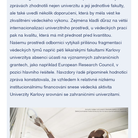
zprávách zhodnotili nejen univerzitu a její jednotlivé fakulty,
ale také uvedli několik doporučení, která by měla vést ke
zkvalitnění vědeckého výkonu. Zejména kladli důraz na větší
internacionalizaci univerzitního prostředí, u vědeckých prací
pak na kvalitu, která má mít přednost před kvantitou.
Našemu prostředí odborníci vytýkali přílišnou fragmentaci
vědeckých týmů napříč pěti lékařskými fakultami Karlovy
univerzitya absenci účasti na významných zahraničních
grantech, jako například European Research Council, v
pozici hlavního řešitele. Navzdory řadě připomínek hodnotící
zpráva konstatovala, že vzhledem k relativně nízkému
institucionálnímu financování snese vědecká aktivita
Univerzity Karlovy srovnání se zahraničními univerzitami.