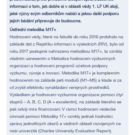
informaci o tom, jak dobře si v oblasti vědy 1. LF UK stojí,
jaké výzvy svým odborníkům nabízí a jakou další podporu
jejich bádání připravuje do budoucna.
Ústřední metodika M17+
Hodnocení vědy, které na fakultě do roku 2016 probíhalo na
základě dat z Rejstříku informací o výsledcích (RIV), bylo od
roku 2017 postupně nahrazeno metodikou M17+, ta vznikla
vládním usnesením o Metodice hodnocení výzkumných
organizací a hodnocení programů účelové podpory
výzkumu, vývoje a inovací. Metodika M17+ je komplexním
hodnocením na základě pěti modulů (M1–M5) a klade si za
cíl zvýšit efektivitu vynakládání veřejných prostředků.
Výsledkem je hodnocení výzkumné organizace pomocí čtyř
stupňů – A, B, C, D (A = excelentní), na základě kterého se
pak odvíjí míra financování. V rámci hodnocení vědecké
činnosti pomocí Metodiky 17+ vznikly jednak hodnotící
zprávy jednotlivých oborů a vědních oblastí rozvíjených na
naší univerzitě (Charles University Evaluation Report),