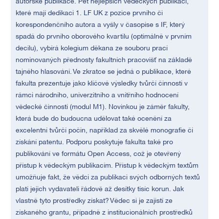
autorské publikace. Pět nejlepších vědeckých publikací,
které mají dedikaci 1. LF UK z pozice prvního či
korespondenčního autora a vyšly v časopise s IF, který
spadá do prvního oborového kvartilu (optimálně v prvním
decilu), vybírá kolegium děkana ze souboru prací
nominovaných přednosty fakultních pracovišť na základě
tajného hlasování. Ve zkratce se jedná o publikace, které
fakulta prezentuje jako klíčové výsledky tvůrčí činnosti v
rámci národního, univerzitního a vnitřního hodnocení
vědecké činnosti (modul M1). Novinkou je záměr fakulty,
která bude do budoucna udělovat také ocenění za
excelentní tvůrčí počin, například za skvělé monografie či
získání patentu. Podporu poskytuje fakulta také pro
publikování ve formátu Open Access, což je otevřený
přístup k vědeckým publikacím. Přístup k vědeckým textům
umožňuje fakt, že vědci za publikaci svých odborných textů
platí jejich vydavateli řádově až desítky tisíc korun. Jak
vlastně tyto prostředky získat? Vědec si je zajistí ze
získaného grantu, případně z institucionálních prostředků