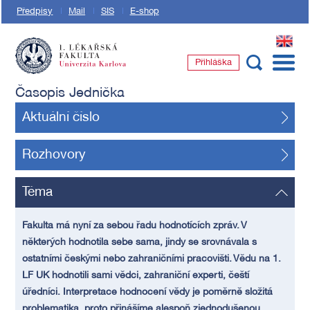
Předpisy
Mail
SIS
E-shop
EN
Přihláška
1. lékařská fakulta Univerzity Karlovy
Časopis Jednička
Aktuální číslo
Rozhovory
Téma
Fakulta má nyní za sebou řadu hodnotících zpráv. V
některých hodnotila sebe sama, jindy se srovnávala s
ostatními českými nebo zahraničními pracovišti. Vědu na 1.
LF UK hodnotili sami vědci, zahraniční experti, čeští
úředníci. Interpretace hodnocení vědy je poměrně složitá
problematika, proto přinášíme alespoň zjednodušenou