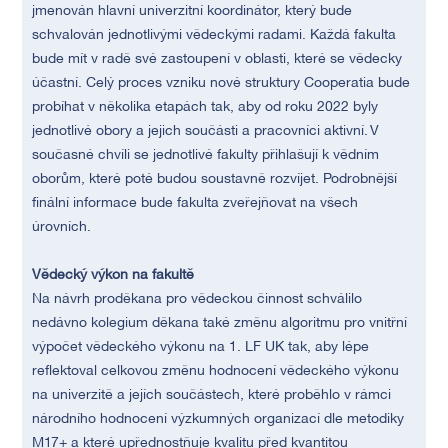
jmenován hlavní univerzitní koordinátor, který bude
schvalován jednotlivými vědeckými radami. Každá fakulta
bude mít v radě své zastoupení v oblasti, které se vědecky
účastní. Celý proces vzniku nové struktury Cooperatia bude
probíhat v několika etapách tak, aby od roku 2022 byly
jednotlivé obory a jejich součásti a pracovníci aktivní. V
současné chvíli se jednotlivé fakulty přihlašují k vědním
oborům, které poté budou soustavně rozvíjet. Podrobnější
finální informace bude fakulta zveřejňovat na všech
úrovních.
Vědecký výkon na fakultě
Na návrh proděkana pro vědeckou činnost schválilo
nedávno kolegium děkana také změnu algoritmu pro vnitřní
výpočet vědeckého výkonu na 1. LF UK tak, aby lépe
reflektoval celkovou změnu hodnocení vědeckého výkonu
na univerzitě a jejích součástech, které proběhlo v rámci
národního hodnocení výzkumných organizací dle metodiky
M17+ a které upřednostňuje kvalitu před kvantitou