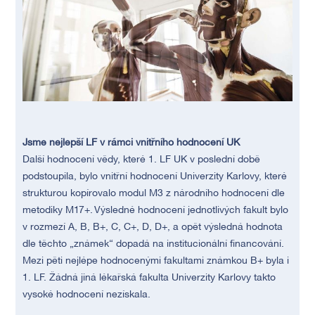
Jsme nejlepší LF v rámci vnitřního hodnocení UK
Další hodnocení vědy, které 1. LF UK v poslední době
podstoupila, bylo vnitřní hodnocení Univerzity Karlovy, které
strukturou kopírovalo modul M3 z národního hodnocení dle
metodiky M17+. Výsledné hodnocení jednotlivých fakult bylo
v rozmezí A, B, B+, C, C+, D, D+, a opět výsledná hodnota
dle těchto „známek“ dopadá na institucionální financování.
Mezi pěti nejlépe hodnocenými fakultami známkou B+ byla i
1. LF. Žádná jiná lékařská fakulta Univerzity Karlovy takto
vysoké hodnocení nezískala.