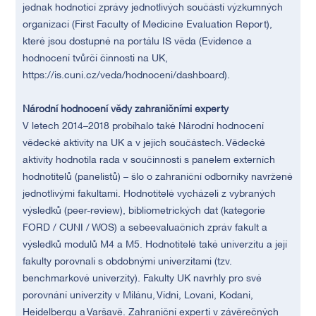
jednak hodnotící zprávy jednotlivých součástí výzkumných
organizací (First Faculty of Medicine Evaluation Report),
které jsou dostupné na portálu IS věda (Evidence a
hodnocení tvůrčí činnosti na UK,
https://is.cuni.cz/veda/hodnoceni/dashboard).
Národní hodnocení vědy zahraničními experty
V letech 2014–2018 probíhalo také Národní hodnocení
vědecké aktivity na UK a v jejích součástech. Vědecké
aktivity hodnotila rada v součinnosti s panelem externích
hodnotitelů (panelistů) – šlo o zahraniční odborníky navržené
jednotlivými fakultami. Hodnotitelé vycházeli z vybraných
výsledků (peer-review), bibliometrických dat (kategorie
FORD / CUNI / WOS) a sebeevaluačních zpráv fakult a
výsledků modulů M4 a M5. Hodnotitelé také univerzitu a její
fakulty porovnali s obdobnými univerzitami (tzv.
benchmarkové univerzity). Fakulty UK navrhly pro své
porovnání univerzity v Milánu, Vídni, Lovani, Kodani,
Heidelbergu a Varšavě. Zahraniční experti v závěrečných