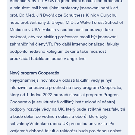
Vědecké rady 1. LF UK na jmenování hostujících profesorů.
V minulosti byli hostujícími profesory jmenováni například,
prof. Dr. Med. Jiří Dvořák ze Schulthess Klinik v Curychu
nebo prof. Anthony J. Bleyer, M.D., z Wake Forest School of
Medicine v USA. Fakulta v současnosti připravuje také
možnost, aby tzv. visiting professors mohli být jmenováni
zahraničními členy VR. Pro další internacionalizaci fakulty
podpořilo nedávno kolegium děkana také možnost
předkládat habilitační práce v angličtině.
Nový program Cooperatio
Nejvýznamnější novinkou v oblasti fakultní vědy je nyní
intenzivní příprava a přechod na nový program Cooperatio,
který od 1. ledna 2022 nahradí stávající program Progres.
Cooperatio je strukturálně odlišný institucionální nástroj
podpory rozvoje vědy na UK, který bude striktně mezifakultní
a bude dělen do vědních oblastí a oborů, které byly
schváleny Vědeckou radou UK pro celou univerzitu. Po
vzájemné dohodě fakult a rektorátu bude pro danou oblast