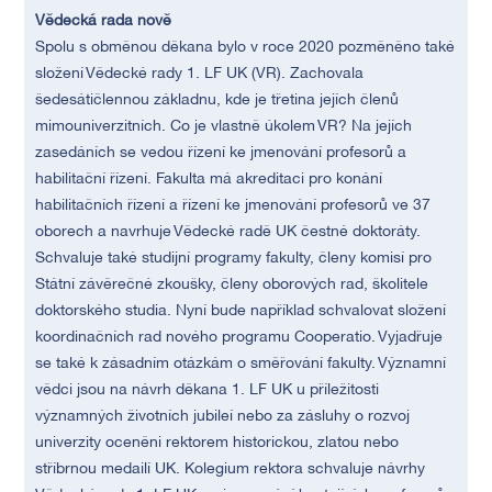
Vědecká rada nově
Spolu s obměnou děkana bylo v roce 2020 pozměněno také
složení Vědecké rady 1. LF UK (VR). Zachovala
šedesátičlennou základnu, kde je třetina jejích členů
mimouniverzitních. Co je vlastně úkolem VR? Na jejích
zasedáních se vedou řízení ke jmenování profesorů a
habilitační řízení. Fakulta má akreditaci pro konání
habilitačních řízení a řízení ke jmenování profesorů ve 37
oborech a navrhuje Vědecké radě UK čestné doktoráty.
Schvaluje také studijní programy fakulty, členy komisí pro
Státní závěrečné zkoušky, členy oborových rad, školitele
doktorského studia. Nyní bude například schvalovat složení
koordinačních rad nového programu Cooperatio. Vyjadřuje
se také k zásadním otázkám o směřování fakulty. Významní
vědci jsou na návrh děkana 1. LF UK u příležitosti
významných životních jubileí nebo za zásluhy o rozvoj
univerzity oceněni rektorem historickou, zlatou nebo
stříbrnou medailí UK. Kolegium rektora schvaluje návrhy