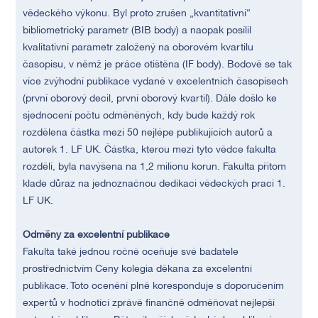
vědeckého výkonu. Byl proto zrušen „kvantitativní“
bibliometrický parametr (BIB body) a naopak posílil
kvalitativní parametr založený na oborovém kvartilu
časopisu, v němž je práce otištěna (IF body). Bodově se tak
více zvýhodní publikace vydané v excelentních časopisech
(první oborový decil, první oborový kvartil). Dále došlo ke
sjednocení počtu odměněných, kdy bude každý rok
rozdělena částka mezi 50 nejlépe publikujících autorů a
autorek 1. LF UK. Částka, kterou mezi tyto vědce fakulta
rozdělí, byla navýšena na 1,2 milionu korun. Fakulta přitom
klade důraz na jednoznačnou dedikaci vědeckých prací 1.
LF UK.
Odměny za excelentní publikace
Fakulta také jednou ročně oceňuje své badatele
prostřednictvím Ceny kolegia děkana za excelentní
publikace. Toto ocenění plně koresponduje s doporučením
expertů v hodnotící zprávě finančně odměňovat nejlepší