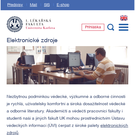
Předpisy
Mail
SIS
E-shop
EN
Přihláška
1. lékařská fakulta Univerzity Karlovy
Elektronické zdroje
Nezbytnou podmínkou vědecké, výzkumné a odborné činnosti
je rychlá, uživatelsky komfortní a široká dosažitelnost vědecké
a odborné literatury. Akademičtí a vědečtí pracovníci fakulty i
studenti naší a jiných fakult UK mohou prostřednictvím Ústavu
vědeckých informací (ÚVI) čerpat z široké palety
elektronických
zdrojů
.