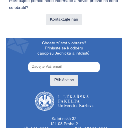
Potřebujete pomoc nebo informace a nevíte přesně na koho
se obrátit?
Kontaktujte nás
Chcete zůstat v obraze?
Přihlaste se k odběru
časopisu Jednička a infolistů!
Přihlásit se
1. lékařská fakulta Univerzity Karlovy
Kateřinská 32
121 08 Praha 2