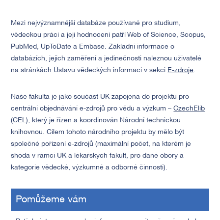
Mezi nejvýznamnější databáze používané pro studium,
vědeckou práci a její hodnocení patří Web of Science, Scopus,
PubMed, UpToDate a Embase. Základní informace o
databázích, jejich zaměření a jedinečnosti naleznou uživatelé
na stránkách Ústavu vědeckých informaci v sekci
E-zdroje
.
Naše fakulta je jako součást UK zapojena do projektu pro
centrální objednávání e-zdrojů pro vědu a výzkum –
CzechElib
(CEL), který je řízen a koordinován Národní technickou
knihovnou. Cílem tohoto národního projektu by mělo být
společné pořízení e-zdrojů (maximální počet, na kterém je
shoda v rámci UK a lékařských fakult, pro dané obory a
kategorie vědecké, výzkumné a odborné činnosti).
Pomůžeme vám