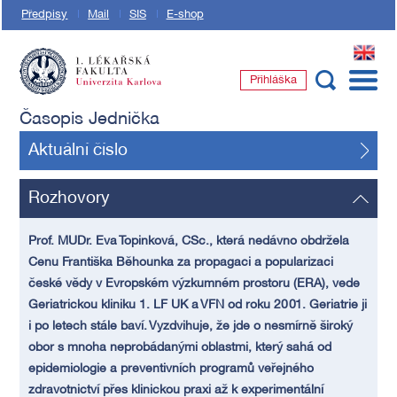
Předpisy
Mail
SIS
E-shop
EN
Přihláška
1. lékařská fakulta Univerzity Karlovy
Časopis Jednička
Aktuální číslo
Rozhovory
Prof. MUDr. Eva Topinková, CSc., která nedávno obdržela
Cenu Františka Běhounka za propagaci a popularizaci
české vědy v Evropském výzkumném prostoru (ERA), vede
Geriatrickou kliniku 1. LF UK a VFN od roku 2001. Geriatrie ji
i po letech stále baví. Vyzdvihuje, že jde o nesmírně široký
obor s mnoha neprobádanými oblastmi, který sahá od
epidemiologie a preventivních programů veřejného
zdravotnictví přes klinickou praxi až k experimentální