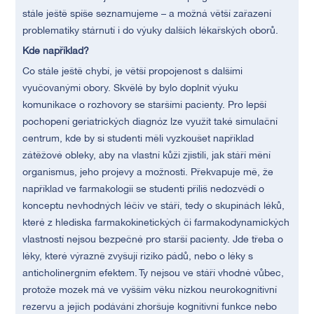
stále ještě spíše seznamujeme – a možná větší zařazení
problematiky stárnutí i do výuky dalších lékařských oborů.
Kde například?
Co stále ještě chybí, je větší propojenost s dalšími
vyučovanými obory. Skvělé by bylo doplnit výuku
komunikace o rozhovory se staršími pacienty. Pro lepší
pochopení geriatrických diagnóz lze využít také simulační
centrum, kde by si studenti měli vyzkoušet například
zátěžové obleky, aby na vlastní kůži zjistili, jak stáří mění
organismus, jeho projevy a možnosti. Překvapuje mě, že
například ve farmakologii se studenti příliš nedozvědí o
konceptu nevhodných léčiv ve stáří, tedy o skupinách léků,
které z hlediska farmakokinetických či farmakodynamických
vlastností nejsou bezpečné pro starší pacienty. Jde třeba o
léky, které výrazně zvyšují riziko pádů, nebo o léky s
anticholinergním efektem. Ty nejsou ve stáří vhodné vůbec,
protože mozek má ve vyšším věku nízkou neurokognitivní
rezervu a jejich podávání zhoršuje kognitivní funkce nebo