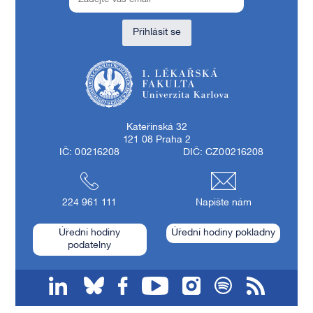
Přihlásit se
1. lékařská fakulta Univerzity Karlovy
Kateřinská 32
121 08 Praha 2
IČ: 00216208
DIČ: CZ00216208
224 961 111
Napište nám
Úřední hodiny
Úřední hodiny pokladny
podatelny
linkedin
bluesky
facebook
youtube
instagram
spotify
RSS