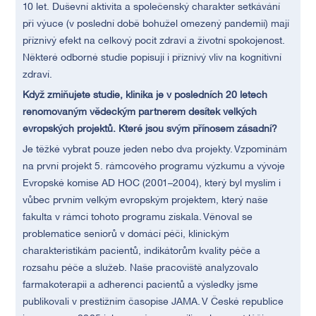
10 let. Duševní aktivita a společenský charakter setkávání
při výuce (v poslední době bohužel omezený pandemií) mají
příznivý efekt na celkový pocit zdraví a životní spokojenost.
Některé odborné studie popisují i příznivý vliv na kognitivní
zdraví.
Když zmiňujete studie, klinika je v posledních 20 letech
renomovaným vědeckým partnerem desítek velkých
evropských projektů. Které jsou svým přínosem zásadní?
Je těžké vybrat pouze jeden nebo dva projekty. Vzpomínám
na první projekt 5. rámcového programu výzkumu a vývoje
Evropské komise AD HOC (2001–2004), který byl myslím i
vůbec prvním velkým evropským projektem, který naše
fakulta v rámci tohoto programu získala. Věnoval se
problematice seniorů v domácí péči, klinickým
charakteristikám pacientů, indikátorům kvality péče a
rozsahu péče a služeb. Naše pracoviště analyzovalo
farmakoterapii a adherenci pacientů a výsledky jsme
publikovali v prestižním časopise JAMA. V České republice