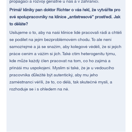
propagaci a rozvoji geriatrie u nás a v zahraničí.
Primář kliniky pan doktor Richter o vás řekl, že vytváříte pro
své spolupracovníky na klinice „antistresové“ prostředí. Jak
to děláte?
Usilujeme o to, aby na naší klinice lidé pracovali rádi a chtěli
se podílet na jejím bezproblémovém chodu. To ale není
samozřejmé a já se snažím, aby kolegové věděli, že si jejich
práce cením a vážím si jich. Také ctím heterogenitu týmu,
kde může každý člen pracovat na tom, co ho zajímá a
přináší mu uspokojení. Myslím si také, že je u vedoucího
pracovníka důležité být autentický, aby mu jeho
zaměstnanci věřili, že to, co dělá, tak skutečně myslí, a
rozhoduje se i s ohledem na ně.