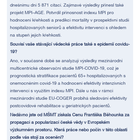
dnešnímu dni 5 871 citací. Zajímavé výsledky přinesl také
projekt MPI–AGE. Potvrdil přínosnost indexu MPI pro
hodnocení křehkosti a predikci mortality v prospektivní studii
hospitalizovaných seniorů a efektivitu intervencí s ohledem
na stupeň jejich křehkosti.
Souvisí vaše stávající vědecké práce také s epidemií covidu-
19?
Ano, v současné době se analyzují výsledky mezinárodní
multicentrické observační studie MPI-COVID-19, což je
prognostická stratifikace pacientů 65+ hospitalizovaných s
onemocněním covid-19 a hodnocení efektivity intenzivních
intervencí s využitím indexu MPI. Dále u nás v rámci
mezinárodní studie EU-COGER probíhá sledování efektivity
postcovidové rehabilitace u geriatrických pacientů.
Nedávno jste od MŠMT získala Cenu Františka Běhounka za
propagaci a popularizaci české vědy v Evropském
výzkumném prostoru. Která práce nebo počin v této oblasti
podle vás stojí za ocenění?