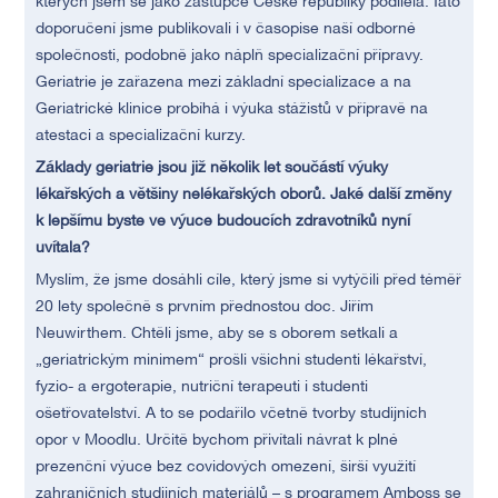
kterých jsem se jako zástupce České republiky podílela. Tato
doporučení jsme publikovali i v časopise naší odborné
společnosti, podobně jako náplň specializační přípravy.
Geriatrie je zařazena mezi základní specializace a na
Geriatrické klinice probíhá i výuka stážistů v přípravě na
atestaci a specializační kurzy.
Základy geriatrie jsou již několik let součástí výuky
lékařských a většiny nelékařských oborů. Jaké další změny
k lepšímu byste ve výuce budoucích zdravotníků nyní
uvítala?
Myslím, že jsme dosáhli cíle, který jsme si vytýčili před téměř
20 lety společně s prvním přednostou doc. Jiřím
Neuwirthem. Chtěli jsme, aby se s oborem setkali a
„geriatrickým minimem“ prošli všichni studenti lékařství,
fyzio- a ergoterapie, nutriční terapeuti i studenti
ošetřovatelství. A to se podařilo včetně tvorby studijních
opor v Moodlu. Určitě bychom přivítali návrat k plné
prezenční výuce bez covidových omezení, širší využití
zahraničních studijních materiálů – s programem Amboss se