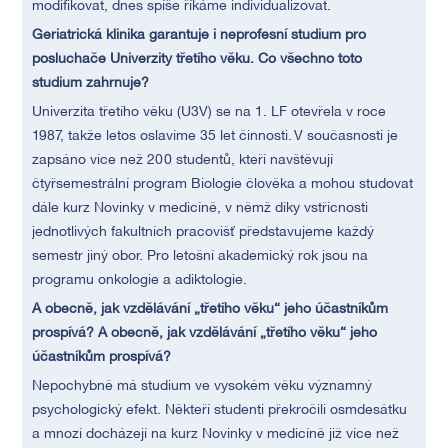
modifikovat, dnes spíše říkáme individualizovat.
Geriatrická klinika garantuje i neprofesní studium pro
posluchače Univerzity třetího věku. Co všechno toto
studium zahrnuje?
Univerzita třetího věku (U3V) se na 1. LF otevřela v roce
1987, takže letos oslavíme 35 let činnosti. V současnosti je
zapsáno více než 200 studentů, kteří navštěvují
čtyřsemestrální program Biologie člověka a mohou studovat
dále kurz Novinky v medicíně, v němž díky vstřícnosti
jednotlivých fakultních pracovišť představujeme každý
semestr jiný obor. Pro letošní akademický rok jsou na
programu onkologie a adiktologie.
A obecně, jak vzdělávání „třetího věku“ jeho účastníkům
prospívá?
A obecně, jak vzdělávání „třetího věku“ jeho
účastníkům prospívá?
Nepochybně má studium ve vysokém věku významný
psychologický efekt. Někteří studenti překročili osmdesátku
a mnozí docházejí na kurz Novinky v medicíně již více než