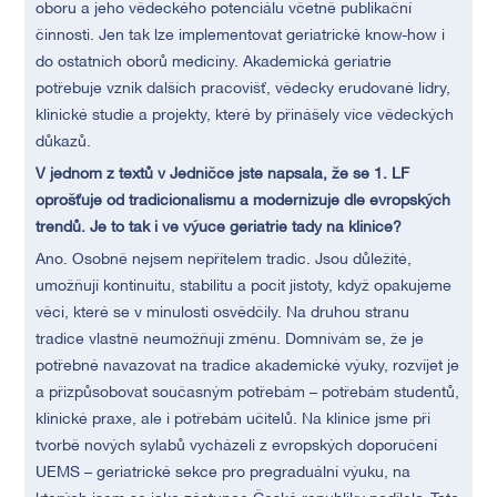
oboru a jeho vědeckého potenciálu včetně publikační
činnosti. Jen tak lze implementovat geriatrické know-how i
do ostatních oborů medicíny. Akademická geriatrie
potřebuje vznik dalších pracovišť, vědecky erudované lídry,
klinické studie a projekty, které by přinášely více vědeckých
důkazů.
V jednom z textů v Jedničce jste napsala, že se 1. LF
oprošťuje od tradicionalismu a modernizuje dle evropských
trendů. Je to tak i ve výuce geriatrie tady na klinice?
Ano. Osobně nejsem nepřítelem tradic. Jsou důležité,
umožňují kontinuitu, stabilitu a pocit jistoty, když opakujeme
věci, které se v minulosti osvědčily. Na druhou stranu
tradice vlastně neumožňují změnu. Domnívám se, že je
potřebné navazovat na tradice akademické výuky, rozvíjet je
a přizpůsobovat současným potřebám – potřebám studentů,
klinické praxe, ale i potřebám učitelů. Na klinice jsme při
tvorbě nových sylabů vycházeli z evropských doporučení
UEMS – geriatrické sekce pro pregraduální výuku, na