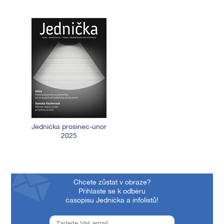
Jednička prosinec-únor
2025
Chcete zůstat v obraze?
Přihlaste se k odběru
časopisu Jednička a infolistů!