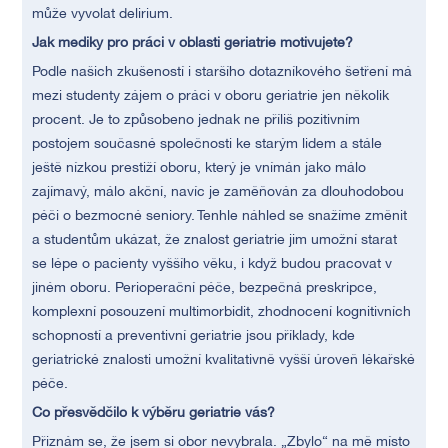
může vyvolat delirium.
Jak mediky pro práci v oblasti geriatrie motivujete?
Podle našich zkušeností i staršího dotazníkového šetření má
mezi studenty zájem o práci v oboru geriatrie jen několik
procent. Je to způsobeno jednak ne příliš pozitivním
postojem současné společnosti ke starým lidem a stále
ještě nízkou prestiží oboru, který je vnímán jako málo
zajímavý, málo akční, navíc je zaměňován za dlouhodobou
péči o bezmocné seniory. Tenhle náhled se snažíme změnit
a studentům ukázat, že znalost geriatrie jim umožní starat
se lépe o pacienty vyššího věku, i když budou pracovat v
jiném oboru. Perioperační péče, bezpečná preskripce,
komplexní posouzení multimorbidit, zhodnocení kognitivních
schopností a preventivní geriatrie jsou příklady, kde
geriatrické znalosti umožní kvalitativně vyšší úroveň lékařské
péče.
Co přesvědčilo k výběru geriatrie vás?
Přiznám se, že jsem si obor nevybrala. „Zbylo“ na mě místo