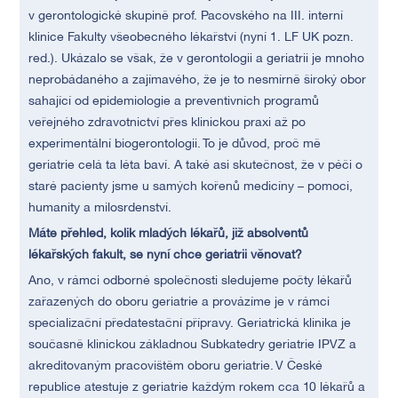
v gerontologické skupině prof. Pacovského na III. interní
klinice Fakulty všeobecného lékařství (nyní 1. LF UK pozn.
red.). Ukázalo se však, že v gerontologii a geriatrii je mnoho
neprobádaného a zajímavého, že je to nesmírně široký obor
sahající od epidemiologie a preventivních programů
veřejného zdravotnictví přes klinickou praxi až po
experimentální biogerontologii. To je důvod, proč mě
geriatrie celá ta léta baví. A také asi skutečnost, že v péči o
staré pacienty jsme u samých kořenů medicíny – pomoci,
humanity a milosrdenství.
Máte přehled, kolik mladých lékařů, již absolventů
lékařských fakult, se nyní chce geriatrii věnovat?
Ano, v rámci odborné společnosti sledujeme počty lékařů
zařazených do oboru geriatrie a provázíme je v rámci
specializační předatestační přípravy. Geriatrická klinika je
současně klinickou základnou Subkatedry geriatrie IPVZ a
akreditovaným pracovištěm oboru geriatrie. V České
republice atestuje z geriatrie každým rokem cca 10 lékařů a