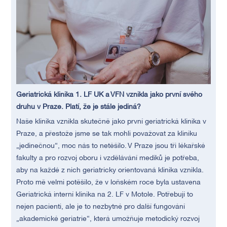
Geriatrická klinika 1. LF UK a VFN vznikla jako první svého
druhu v Praze. Platí, že je stále jediná?
Naše klinika vznikla skutečně jako první geriatrická klinika v
Praze, a přestože jsme se tak mohli považovat za kliniku
„jedinečnou“, moc nás to netěšilo. V Praze jsou tři lékařské
fakulty a pro rozvoj oboru i vzdělávání mediků je potřeba,
aby na každé z nich geriatricky orientovaná klinika vznikla.
Proto mě velmi potěšilo, že v loňském roce byla ustavena
Geriatrická interní klinika na 2. LF v Motole. Potřebují to
nejen pacienti, ale je to nezbytné pro další fungování
„akademické geriatrie“, která umožňuje metodický rozvoj