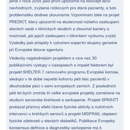
jsme v roce 2005 jako první upozornili na koncept léčiv
nevhodných, zvýšeně rizikových pro starší pacienty, a tuto
problematiku dodnes zkoumáme. Vzpomínám také na projet
PREDICT, který upozornil na skutečnost nízkého zastoupení
starších osob v klinických studiích a zkoumal bariéry a
možnosti, jak jejich zastoupení v klinickém výzkumu zvýšit.
Výsledky pak přispěly k vytvoření expertní skupiny geriatrie
při Evropské lékové agentuře.
Vědecky nejplodnějším projektem s více než 30
publikačními výstupy v časopisech s impakt faktorem byl
projekt SHELTER 7. rámcového programu Evropské komise,
sledující v té době největší kohortu pěti tisíc pacientů v
dlouhodobé péči v osmi evropských zemích. Z posledních
pěti let bych zmínila tři velké evropské projekty zaměřené na
studium seniorské křehkosti a sarkopenie. Projekt SPRINTT
prokázal příznivý efekt řízené fyzické aktivity a nutričních
intervencí u křehkých seniorů a projekt MIDFRAIL zlepšení
fyzické zdatnosti u starších diabetiků. Publikace Evropský
konsensus definice a diagnostiky sarkopenie má k