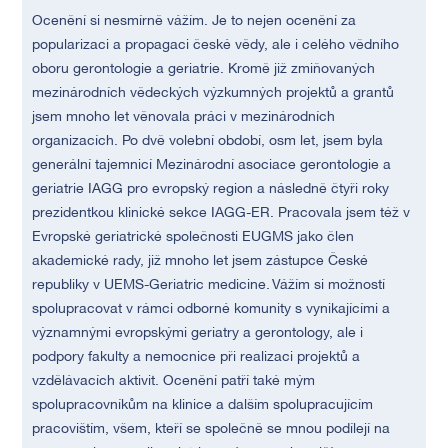
Ocenění si nesmírně vážím. Je to nejen ocenění za
popularizaci a propagaci české vědy, ale i celého vědního
oboru gerontologie a geriatrie. Kromě již zmiňovaných
mezinárodních vědeckých výzkumných projektů a grantů
jsem mnoho let věnovala práci v mezinárodních
organizacích. Po dvě volební období, osm let, jsem byla
generální tajemnicí Mezinárodní asociace gerontologie a
geriatrie IAGG pro evropský region a následně čtyři roky
prezidentkou klinické sekce IAGG-ER. Pracovala jsem též v
Evropské geriatrické společnosti EUGMS jako člen
akademické rady, již mnoho let jsem zástupce České
republiky v UEMS-Geriatric medicine. Vážím si možností
spolupracovat v rámci odborné komunity s vynikajícími a
významnými evropskými geriatry a gerontology, ale i
podpory fakulty a nemocnice při realizaci projektů a
vzdělávacích aktivit. Ocenění patří také mým
spolupracovníkům na klinice a dalším spolupracujícím
pracovištím, všem, kteří se společně se mnou podílejí na