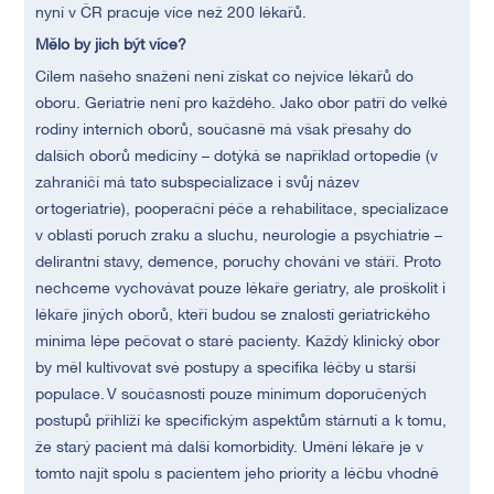
nyní v ČR pracuje více než 200 lékařů.
Mělo by jich být více?
Cílem našeho snažení není získat co nejvíce lékařů do
oboru. Geriatrie není pro každého. Jako obor patří do velké
rodiny interních oborů, současně má však přesahy do
dalších oborů medicíny – dotýká se například ortopedie (v
zahraničí má tato subspecializace i svůj název
ortogeriatrie), pooperační péče a rehabilitace, specializace
v oblasti poruch zraku a sluchu, neurologie a psychiatrie –
delirantní stavy, demence, poruchy chování ve stáří. Proto
nechceme vychovávat pouze lékaře geriatry, ale proškolit i
lékaře jiných oborů, kteří budou se znalostí geriatrického
minima lépe pečovat o staré pacienty. Každý klinický obor
by měl kultivovat své postupy a specifika léčby u starší
populace. V současnosti pouze minimum doporučených
postupů přihlíží ke specifickým aspektům stárnutí a k tomu,
že starý pacient má další komorbidity. Umění lékaře je v
tomto najít spolu s pacientem jeho priority a léčbu vhodně