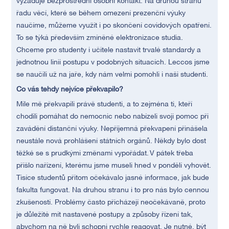
vyžaduje bezprostřední osobní kontakt. Na druhou stranu
řadu věcí, které se během omezení prezenční výuky
naučíme, můžeme využít i po skončení covidových opatření.
To se týká především zmíněné elektronizace studia.
Chceme pro studenty i učitele nastavit trvalé standardy a
jednotnou linii postupu v podobných situacích. Leccos jsme
se naučili už na jaře, kdy nám velmi pomohli i naši studenti.
Co vás tehdy nejvíce překvapilo?
Mile mě překvapili právě studenti, a to zejména ti, kteří
chodili pomáhat do nemocnic nebo nabízeli svoji pomoc při
zavádění distanční výuky. Nepříjemná překvapení přinášela
neustále nová prohlášení státních orgánů. Někdy bylo dost
těžké se s prudkými změnami vypořádat. V pátek třeba
přišlo nařízení, kterému jsme museli hned v pondělí vyhovět.
Tisíce studentů přitom očekávalo jasné informace, jak bude
fakulta fungovat. Na druhou stranu i to pro nás bylo cennou
zkušeností. Problémy často přicházejí neočekávaně, proto
je důležité mít nastavené postupy a způsoby řízení tak,
abychom na ně byli schopni rychle reagovat. Je nutné, být