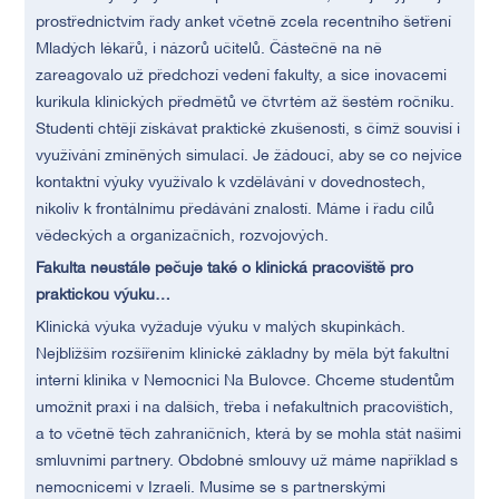
prostřednictvím řady anket včetně zcela recentního šetření
Mladých lékařů, i názorů učitelů. Částečně na ně
zareagovalo už předchozí vedení fakulty, a sice inovacemi
kurikula klinických předmětů ve čtvrtém až šestém ročníku.
Studenti chtějí získávat praktické zkušenosti, s čímž souvisí i
využívání zmíněných simulací. Je žádoucí, aby se co nejvíce
kontaktní výuky využívalo k vzdělávání v dovednostech,
nikoliv k frontálnímu předávání znalostí. Máme i řadu cílů
vědeckých a organizačních, rozvojových.
Fakulta neustále pečuje také o klinická pracoviště pro
praktickou výuku…
Klinická výuka vyžaduje výuku v malých skupinkách.
Nejbližším rozšířením klinické základny by měla být fakultní
interní klinika v Nemocnici Na Bulovce. Chceme studentům
umožnit praxi i na dalších, třeba i nefakultních pracovištích,
a to včetně těch zahraničních, která by se mohla stát našimi
smluvními partnery. Obdobné smlouvy už máme například s
nemocnicemi v Izraeli. Musíme se s partnerskými