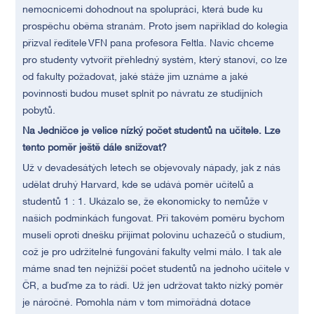
nemocnicemi dohodnout na spolupráci, která bude ku
prospěchu oběma stranám. Proto jsem například do kolegia
přizval ředitele VFN pana profesora Feltla. Navíc chceme
pro studenty vytvořit přehledný systém, který stanoví, co lze
od fakulty požadovat, jaké stáže jim uznáme a jaké
povinnosti budou muset splnit po návratu ze studijních
pobytů.
Na Jedničce je velice nízký počet studentů na učitele. Lze
tento poměr ještě dále snižovat?
Už v devadesátých letech se objevovaly nápady, jak z nás
udělat druhý Harvard, kde se udává poměr učitelů a
studentů 1 : 1. Ukázalo se, že ekonomicky to nemůže v
našich podmínkách fungovat. Při takovém poměru bychom
museli oproti dnešku přijímat polovinu uchazečů o studium,
což je pro udržitelné fungování fakulty velmi málo. I tak ale
máme snad ten nejnižší počet studentů na jednoho učitele v
ČR, a buďme za to rádi. Už jen udržovat takto nízký poměr
je náročné. Pomohla nám v tom mimořádná dotace