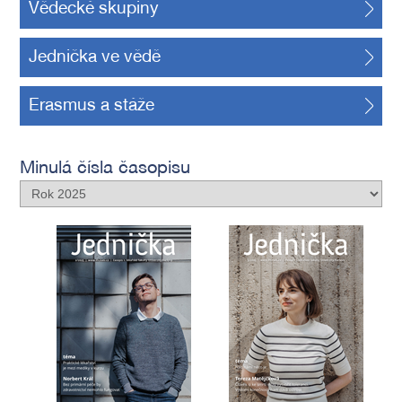
Vědecké skupiny
Jednička ve vědě
Erasmus a stáže
Minulá čísla časopisu