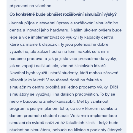
připraveni na všechno.
Co konkrétně bude obnášet rozšiřování simulační výuky?
Jednak půjde o stavební úpravy a rozšiřování simulačního
centra a inovaci jeho hardwaru. Naším úkolem ovšem bude
lépe a více implementovat do výuky i ty kapacity centra,
které už máme k dispozici. Ty jsou potenciálně dobře
využitelné, ale záleží hodně na tom, nakolik se s nimi
naučíme pracovat a jak je ještě více prosadíme do výuky,
jak se zapojí i další učitelé, včetně klinických lékařů.
Neváhal bych využít i starší studenty, kteří mohou zároveň
působit jako lektoři. V současné době na fakultě v
simulačním centru probíhá asi jedno procento výuky. Dílčí
simulátory se využívají i na dalších pracovištích. To by se
mělo v budoucnu zněkolikanásobit. Měl by vzniknout
program s jasným plánem toho, co se v kterém ročníku a
daném předmětu student naučí. Větší míra implementace
simulací do sylabů sníží zátěž fakultních klinik – když bude
student na simulátoru, nebude na klinice s pacienty (kterých