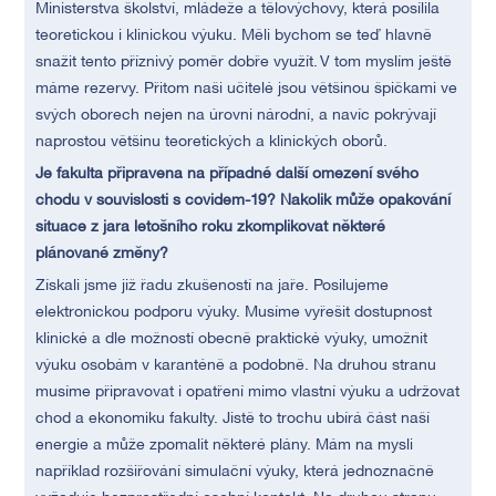
Ministerstva školství, mládeže a tělovýchovy, která posílila
teoretickou i klinickou výuku. Měli bychom se teď hlavně
snažit tento příznivý poměr dobře využít. V tom myslím ještě
máme rezervy. Přitom naši učitelé jsou většinou špičkami ve
svých oborech nejen na úrovni národní, a navíc pokrývají
naprostou většinu teoretických a klinických oborů.
Je fakulta připravena na případné další omezení svého
chodu v souvislosti s covidem-19? Nakolik může opakování
situace z jara letošního roku zkomplikovat některé
plánované změny?
Získali jsme již řadu zkušeností na jaře. Posilujeme
elektronickou podporu výuky. Musíme vyřešit dostupnost
klinické a dle možností obecně praktické výuky, umožnit
výuku osobám v karanténě a podobně. Na druhou stranu
musíme připravovat i opatření mimo vlastní výuku a udržovat
chod a ekonomiku fakulty. Jistě to trochu ubírá část naší
energie a může zpomalit některé plány. Mám na mysli
například rozšiřování simulační výuky, která jednoznačně