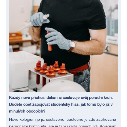
Každý nově příchozí děkan si sestavuje svůj poradní kruh.
Budete opět zapojovat studentský hlas, jak tomu bylo již v
minulých obdobích?
Nové kolegium je již sestaveno, částečně je zde zachována
personální kontinuita, ale je tam i řada nových lidí. Kolegium