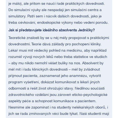
je málo), ale přitom se naučí řadě praktických dovedností.
Do simulační výuky ale nespadají jen simulační centra a
simulátory. Patří sem i nácvik dalších dovedností, jako je
třeba cévkování, endoskopické výkony nebo vedení porodu.
Jak si představujete ideálního absolventa Jedničky?
Teoretické znalosti by se u něj měly propojovat s praktickými
dovednostmi. Teorie dává základy pro pochopení kliniky.
Lékař musí mít vědecký pohled na medicínu, aby například
rozuměl vývoji nových léků nebo třeba statistice ve studiích
– aby mu nikdo nemohl věšet bulíky na nos. Absolvent by
měl mít i řadu klinických dovedností – měl by zvládnout
přijmout pacienta, zaznamenat jeho anamnézu, vytvořit
program vyšetření, dokázat komunikovat s lékaři jiných
odborností a řešit život ohrožující stavy. Nedílnou součástí
zdravotnického vzdělání jsou zároveň eticko-psychologické
aspekty péče a schopnost komunikace s pacientem.
Nesmíme ale zapomínat i na studenty nelékařských oborů, i
jich se řada zmiňovaných věcí bude týkat. Naši studenti mají