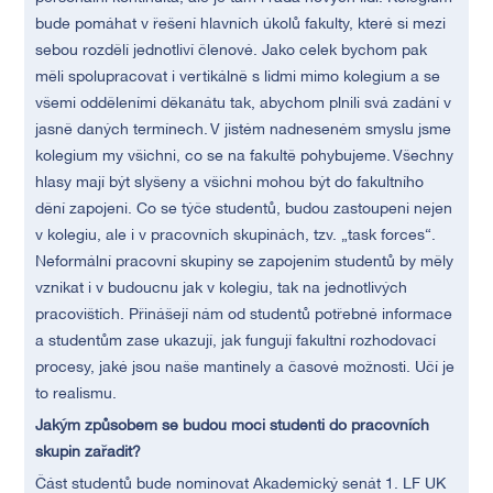
bude pomáhat v řešení hlavních úkolů fakulty, které si mezi
sebou rozdělí jednotliví členové. Jako celek bychom pak
měli spolupracovat i vertikálně s lidmi mimo kolegium a se
všemi odděleními děkanátu tak, abychom plnili svá zadání v
jasně daných termínech. V jistém nadneseném smyslu jsme
kolegium my všichni, co se na fakultě pohybujeme. Všechny
hlasy mají být slyšeny a všichni mohou být do fakultního
dění zapojeni. Co se týče studentů, budou zastoupeni nejen
v kolegiu, ale i v pracovních skupinách, tzv. „task forces“.
Neformální pracovní skupiny se zapojením studentů by měly
vznikat i v budoucnu jak v kolegiu, tak na jednotlivých
pracovištích. Přinášejí nám od studentů potřebné informace
a studentům zase ukazují, jak fungují fakultní rozhodovací
procesy, jaké jsou naše mantinely a časové možnosti. Učí je
to realismu.
Jakým způsobem se budou moci studenti do pracovních
skupin zařadit?
Část studentů bude nominovat Akademický senát 1. LF UK