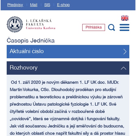
Předpisy
Mail
SIS
E-shop
EN
Přihláška
1. lékařská fakulta Univerzity Karlovy
Časopis Jednička
Aktuální číslo
Rozhovory
Od 1. září 2020 je novým děkanem 1. LF UK doc. MUDr.
Martin Vokurka, CSc. Dlouhodobý proděkan pro studijní
problematiku a teoretickou a preklinickou výuku je zároveň
přednostou Ústavu patologické fyziologie 1. LF UK. Své
čtyřleté volební období začíná v rozbouřené době
„covidové“, která se významně dotýká i fungování fakulty.
Jak vidí současnou Jedničku a její směřování do budoucna,
do kterých oblastí chce napřít fakultní síly a dá prostor hlasu