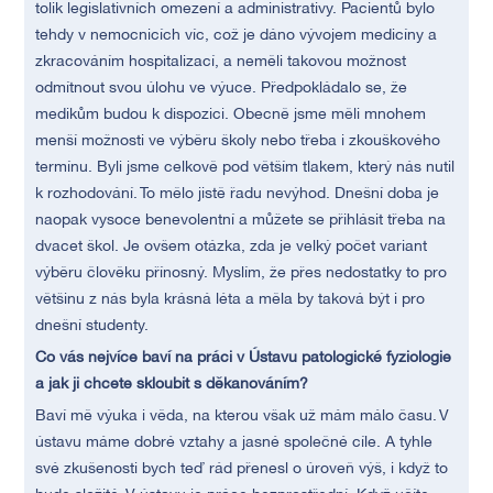
tolik legislativních omezení a administrativy. Pacientů bylo
tehdy v nemocnicích víc, což je dáno vývojem medicíny a
zkracováním hospitalizací, a neměli takovou možnost
odmítnout svou úlohu ve výuce. Předpokládalo se, že
medikům budou k dispozici. Obecně jsme měli mnohem
menší možnosti ve výběru školy nebo třeba i zkouškového
termínu. Byli jsme celkově pod větším tlakem, který nás nutil
k rozhodování. To mělo jistě řadu nevýhod. Dnešní doba je
naopak vysoce benevolentní a můžete se přihlásit třeba na
dvacet škol. Je ovšem otázka, zda je velký počet variant
výběru člověku přínosný. Myslím, že přes nedostatky to pro
většinu z nás byla krásná léta a měla by taková být i pro
dnešní studenty.
Co vás nejvíce baví na práci v Ústavu patologické fyziologie
a jak ji chcete skloubit s děkanováním?
Baví mě výuka i věda, na kterou však už mám málo času. V
ústavu máme dobré vztahy a jasné společné cíle. A tyhle
své zkušenosti bych teď rád přenesl o úroveň výš, i když to