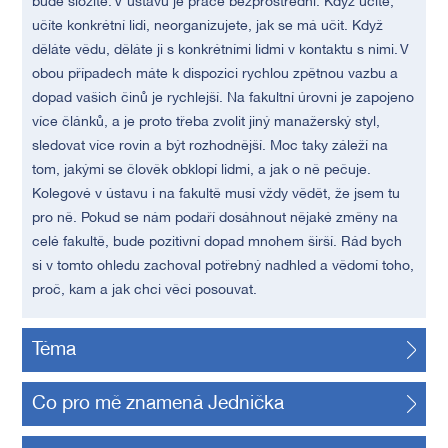
bude složité. V ústavu je práce bezprostřední. Když učíte,
učíte konkrétní lidi, neorganizujete, jak se má učit. Když
děláte vědu, děláte ji s konkrétními lidmi v kontaktu s nimi. V
obou případech máte k dispozici rychlou zpětnou vazbu a
dopad vašich činů je rychlejší. Na fakultní úrovni je zapojeno
více článků, a je proto třeba zvolit jiný manažerský styl,
sledovat více rovin a být rozhodnější. Moc taky záleží na
tom, jakými se člověk obklopí lidmi, a jak o ně pečuje.
Kolegové v ústavu i na fakultě musí vždy vědět, že jsem tu
pro ně. Pokud se nám podaří dosáhnout nějaké změny na
celé fakultě, bude pozitivní dopad mnohem širší. Rád bych
si v tomto ohledu zachoval potřebný nadhled a vědomí toho,
proč, kam a jak chci věci posouvat.
Téma
Co pro mě znamená Jednička