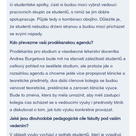
či studentské spolky, část si budou moci vybrat vedoucí
pracovních skupin ze studentů, s nimiž se jim dobře
spolupracuje. Půjde tedy o kombinaci obojího. Důležité je,
že studenti nebudou drženi stranou a budou moci přicházet
se svými nápady.
Kdo převezme vaši proděkanskou agendu?
Proděkanka pro studium a všeobecné lékařství docentka
Andrea Burgetová bude mít na starosti záležitosti studentů a
celkový pohled na šestileté studium, ale protože jde o
rozsáhlou agendu a chceme ještě více propojovat klinické a
teoretické předměty, dva další členové kolegia se budou
věnovat teoretické, preklinické a zároveň klinické výuce.
Bude to změna, která by měla umožnit, aby měli zástupci
kolegia čas scházet se s vedoucími výuky i přednosty klinik
a diskutovat o tom, jak tuto výuku konkrétně provázat.
Jaké jsou dlouhodobé pedagogické cíle fakulty pod vaším
vedením?
V oblasti výuky vychází z potřeb studentů, kteří je vyjadřují