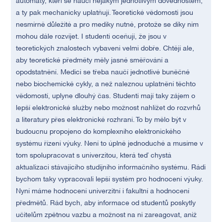
automaty, kteří se naučí nějakým jednotlivým dovednostem,
a ty pak mechanicky uplatňují. Teoretické vědomosti jsou
nesmírně důležité a pro mediky nutné, protože se díky nim
mohou dále rozvíjet. I studenti oceňují, že jsou v
teoretických znalostech vybaveni velmi dobře. Chtějí ale,
aby teoretické předměty měly jasné směřování a
opodstatnění. Medici se třeba naučí jednotlivé buněčné
nebo biochemické cykly, a než naleznou uplatnění těchto
vědomostí, uplyne dlouhý čas. Studenti mají taky zájem o
lepší elektronické služby nebo možnost nahlížet do rozvrhů
a literatury přes elektronické rozhraní. To by mělo být v
budoucnu propojeno do komplexního elektronického
systému řízení výuky. Není to úplně jednoduché a musíme v
tom spolupracovat s univerzitou, která teď chystá
aktualizaci stávajícího studijního informačního systému. Rádi
bychom taky vypracovali lepší systém pro hodnocení výuky.
Nyní máme hodnocení univerzitní i fakultní a hodnocení
předmětů. Rád bych, aby informace od studentů poskytly
učitelům zpětnou vazbu a možnost na ni zareagovat, aniž