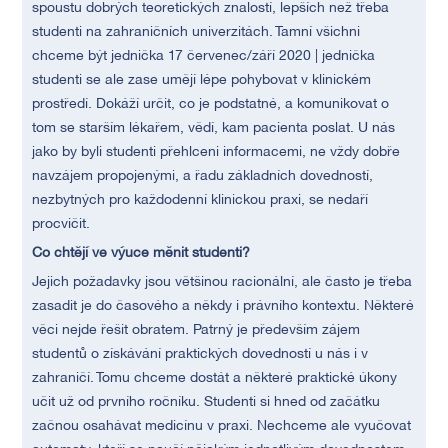
spoustu dobrých teoretických znalostí, lepších než třeba
studenti na zahraničních univerzitách. Tamní všichni
chceme být jednička 17 červenec/září 2020 | jednička
studenti se ale zase umějí lépe pohybovat v klinickém
prostředí. Dokáží určit, co je podstatné, a komunikovat o
tom se starším lékařem, vědí, kam pacienta poslat. U nás
jako by byli studenti přehlceni informacemi, ne vždy dobře
navzájem propojenými, a řadu základních dovedností,
nezbytných pro každodenní klinickou praxi, se nedaří
procvičit.
Co chtějí ve výuce měnit studenti?
Jejich požadavky jsou většinou racionální, ale často je třeba
zasadit je do časového a někdy i právního kontextu. Některé
věci nejde řešit obratem. Patrný je především zájem
studentů o získávání praktických dovedností u nás i v
zahraničí. Tomu chceme dostát a některé praktické úkony
učit už od prvního ročníku. Studenti si hned od začátku
začnou osahávat medicínu v praxi. Nechceme ale vyučovat