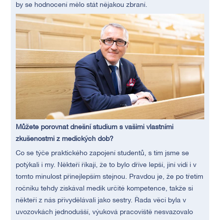
by se hodnocení mělo stát nějakou zbraní.
Můžete porovnat dnešní studium s vašimi vlastními
zkušenostmi z medických dob?
Co se týče praktického zapojení studentů, s tím jsme se
potýkali i my. Někteří říkají, že to bylo dříve lepší, jiní vidí i v
tomto minulost přinejlepším stejnou. Pravdou je, že po třetím
ročníku tehdy získával medik určité kompetence, takže si
někteří z nás přivydělávali jako sestry. Řada věcí byla v
uvozovkách jednodušší, výuková pracoviště nesvazovalo