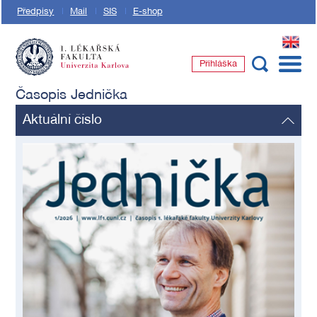
Předpisy
Mail
SIS
E-shop
EN
Přihláška
1. lékařská fakulta Univerzity Karlovy
Časopis Jednička
Aktuální číslo