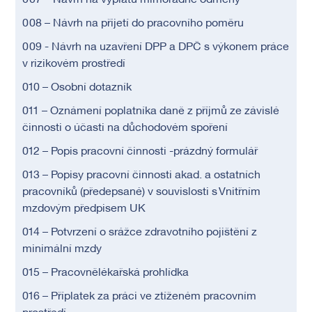
007 – Návrh na výplatu mimořádné odměny
008 – Návrh na přijetí do pracovního poměru
009 - Návrh na uzavření DPP a DPČ s výkonem práce
v rizikovém prostředí
010 – Osobní dotazník
011 – Oznámení poplatníka daně z příjmů ze závislé
činnosti o účasti na důchodovém spoření
012 – Popis pracovní činnosti -prázdný formulář
013 – Popisy pracovní činnosti akad. a ostatních
pracovníků (předepsané) v souvislosti s Vnitřním
mzdovým předpisem UK
014 – Potvrzení o srážce zdravotního pojištění z
minimální mzdy
015 – Pracovnělékařská prohlídka
016 – Příplatek za práci ve ztíženém pracovním