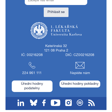
Přihlásit se
1. lékařská fakulta Univerzity Karlovy
Kateřinská 32
121 08 Praha 2
IČ: 00216208
DIČ: CZ00216208
224 961 111
Napište nám
Úřední hodiny
Úřední hodiny pokladny
podatelny
linkedin
bluesky
facebook
youtube
instagram
spotify
RSS