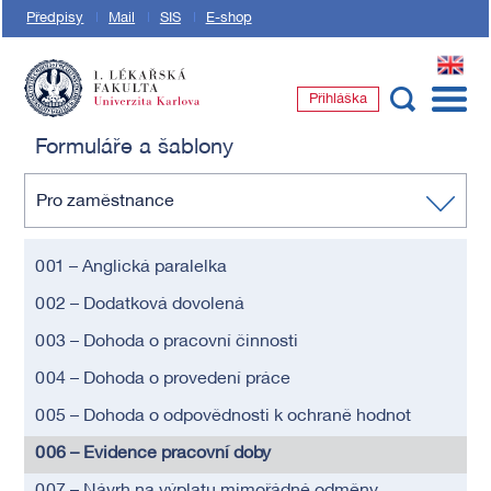
Předpisy
Mail
SIS
E-shop
EN
Přihláška
1. lékařská fakulta Univerzity Karlovy
Formuláře a šablony
Pro zaměstnance
001 – Anglická paralelka
002 – Dodatková dovolená
003 – Dohoda o pracovní činnosti
004 – Dohoda o provedení práce
005 – Dohoda o odpovědnosti k ochraně hodnot
006 – Evidence pracovní doby