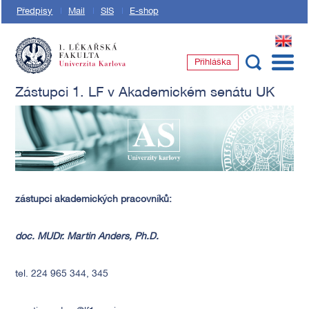
Předpisy
Mail
SIS
E-shop
EN
Přihláška
1. lékařská fakulta Univerzity Karlovy
Zástupci 1. LF v Akademickém senátu UK
zástupci akademických pracovníků:
doc. MUDr. Martin Anders, Ph.D.
tel. 224 965 344, 345