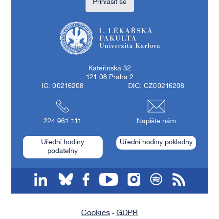
Přihlásit se
1. lékařská fakulta Univerzity Karlovy
Kateřinská 32
121 08 Praha 2
IČ: 00216208
DIČ: CZ00216208
224 961 111
Napište nám
Úřední hodiny
Úřední hodiny pokladny
podatelny
linkedin
bluesky
facebook
youtube
instagram
spotify
RSS
Cookies
GDPR
-