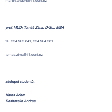
martin.anders@lf1.cuni.cz
prof. MUDr. Tomáš Zima, DrSc., MBA
tel. 224 962 841, 224 964 281
tomas.zima@lf1.cuni.cz
zástupci studentů:
Karas Adam
Rashovska Andrea