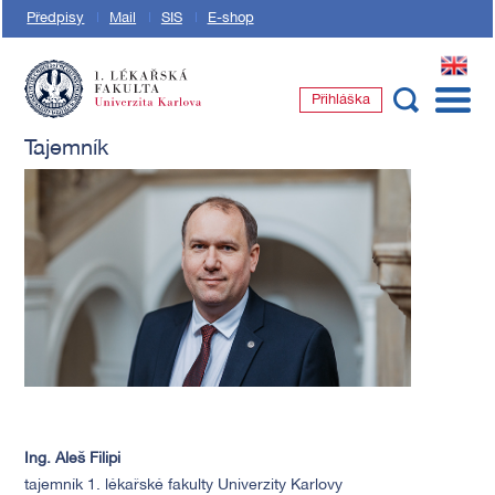
Předpisy
Mail
SIS
E-shop
EN
Přihláška
1. lékařská fakulta Univerzity Karlovy
Tajemník
Ing. Aleš Filipi
tajemník 1. lékařské fakulty Univerzity Karlovy