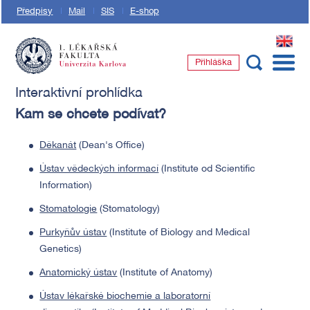
Předpisy
Mail
SIS
E-shop
EN
Přihláška
1. lékařská fakulta Univerzity Karlovy
Interaktivní prohlídka
Kam se chcete podívat?
Děkanát
(Dean's Office)
Ústav vědeckých informací
(Institute od Scientific
Information)
Stomatologie
(Stomatology)
Purkyňův ústav
(Institute of Biology and Medical
Genetics)
Anatomický ústav
(Institute of Anatomy)
Ústav lékařské biochemie a laboratorní