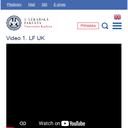
Předpisy
Mail
SIS
E-shop
EN
Přihláška
1. lékařská fakulta Univerzity Karlovy
Video 1. LF UK