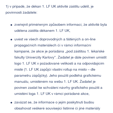
1) v případě, že děkan 1. LF UK aktivitě záštitu udělil, je
povinností žadatele:
zveřejnit přiměřeným způsobem informaci, že aktivitě byla
udělena záštita děkanem 1. LF UK,
uvést ve všech doprovodných a tištěných a on-line
propagačních materiálech či v rámci informační
kampaně, že akce je pořádána „pod záštitou 1. lékařské
fakulty Univerzity Karlovy“. Žadatel je dále povinen umístit
logo 1. LF UK v požadované velikosti a na odpovídajícím
místě (1. LF UK zapůjčí vlastní rollup na místo – dle
parametru zápůjčky). Jeho použití podléhá grafickému
manuálu, umístěném na webu 1. LF UK. Žadatel je
povinen zaslat ke schválení návrhy grafického použití a
umístění loga 1. LF UK v rámci pořádané akce,
zavázat se, že informace o jejím poskytnutí budou
obsahovat veškeré související listinné či jiné materiály