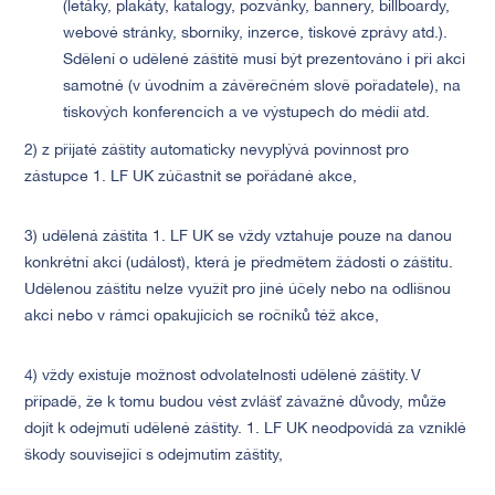
(letáky, plakáty, katalogy, pozvánky, bannery, billboardy,
webové stránky, sborníky, inzerce, tiskové zprávy atd.).
Sdělení o udělené záštitě musí být prezentováno i při akci
samotné (v úvodním a závěrečném slově pořadatele), na
tiskových konferencích a ve výstupech do médií atd.
2) z přijaté záštity automaticky nevyplývá povinnost pro
zástupce 1. LF UK zúčastnit se pořádané akce,
3) udělená záštita 1. LF UK se vždy vztahuje pouze na danou
konkrétní akci (událost), která je předmětem žádosti o záštitu.
Udělenou záštitu nelze využít pro jiné účely nebo na odlišnou
akci nebo v rámci opakujících se ročníků též akce,
4) vždy existuje možnost odvolatelnosti udělené záštity. V
případě, že k tomu budou vést zvlášť závažné důvody, může
dojít k odejmutí udělené záštity. 1. LF UK neodpovídá za vzniklé
škody související s odejmutím záštity,