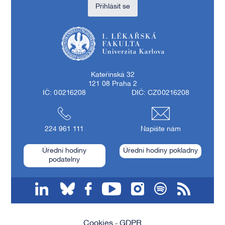
Přihlásit se
1. lékařská fakulta Univerzity Karlovy
Kateřinská 32
121 08 Praha 2
IČ: 00216208
DIČ: CZ00216208
224 961 111
Napište nám
Úřední hodiny
Úřední hodiny pokladny
podatelny
linkedin
bluesky
facebook
youtube
instagram
spotify
RSS
Cookies
GDPR
-