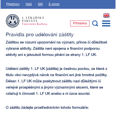
Předpisy
Mail
SIS
E-shop
EN
Přihláška
1. lékařská fakulta Univerzity Karlovy
Pravidla pro udělování záštity
Záštitou se rozumí upozornění na význam, přínos či důležitost
vybrané aktivity. Záštita není spojena s finanční podporou
aktivity ani s jakoukoli formou plnění ze strany 1. LF UK.
Udělení záštity 1. LF UK (záštita) je čestnou poctou, ze které z
titulu věci nevyplývá nárok na finanční ani jiné hmotné požitky.
Děkan 1. LF UK může poskytnout záštitu nad důležitými či
veřejně prospěšnými a jinými významnými akcemi, které se
vztahují k činnosti 1. LF UK anebo s ní úzce souvisí.
O záštitu žádejte prostřednictvím tohoto formuláře: