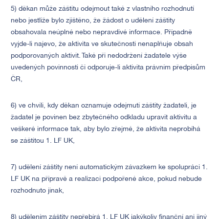
5) děkan může záštitu odejmout také z vlastního rozhodnutí
nebo jestliže bylo zjištěno, že žádost o udělení záštity
obsahovala neúplné nebo nepravdivé informace. Případně
vyjde-li najevo, že aktivita ve skutečnosti nenaplňuje obsah
podporovaných aktivit. Také při nedodržení žadatele výše
uvedených povinnosti či odporuje-li aktivita právním předpisům
ČR,
6) ve chvíli, kdy děkan oznamuje odejmutí záštity žadateli, je
žadatel je povinen bez zbytečného odkladu upravit aktivitu a
veškeré informace tak, aby bylo zřejmé, že aktivita neprobíhá
se záštitou 1. LF UK,
7) udělení záštity není automatickým závazkem ke spolupráci 1.
LF UK na přípravě a realizaci podpořené akce, pokud nebude
rozhodnuto jinak,
8) udělením záštity nepřebírá 1. LF UK jakýkoliv finanční ani jiný