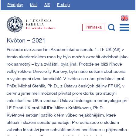
Předpisy
Mail
SIS
E-shop
EN
Přihláška
1. lékařská fakulta Univerzity Karlovy
Květen – 2021
Poslední dvě zasedání Akademického senátu 1. LF UK (AS) v
tomto akademickém roce by bylo možné označit obdobně jako
rok samotný – byla zvláštní, byla jiná. Protože se blíží říjnové
volby rektora Univerzity Karlovy, byla naše setkání obohacena
o vystoupení dvou kandidátů. V květnu se nám představil prof.
PhDr. Michal Stehlík, Ph.D., z Ústavu českých dějiny FF UK, v
červnu jsme měli možnost přivítat prorektorku pro studijní
záležitosti na UK a vedoucí Ústavu histologie a embryologie při
LF Plzeň UK prof. MUDr. Milenu Králíčkovou, Ph.D.
Květnové setkání patřilo k těm vůbec nejakčnějším, které
aktuální složení senátu pamatuje. Pro uchazeče o studium
zubního lékařství jsme schválili snížení bonifikace u přijímacího