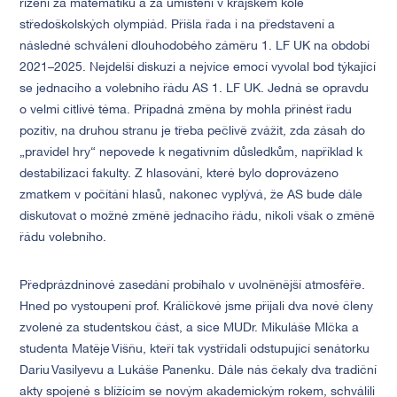
řízení za matematiku a za umístění v krajském kole
středoškolských olympiád. Přišla řada i na představení a
následné schválení dlouhodobého záměru 1. LF UK na období
2021–2025. Nejdelší diskuzi a nejvíce emocí vyvolal bod týkající
se jednacího a volebního řádu AS 1. LF UK. Jedná se opravdu
o velmi citlivé téma. Případná změna by mohla přinést řadu
pozitiv, na druhou stranu je třeba pečlivě zvážit, zda zásah do
„pravidel hry“ nepovede k negativním důsledkům, například k
destabilizaci fakulty. Z hlasování, které bylo doprovázeno
zmatkem v počítání hlasů, nakonec vyplývá, že AS bude dále
diskutovat o možné změně jednacího řádu, nikoli však o změně
řádu volebního.
Předprázdninové zasedání probíhalo v uvolněnější atmosféře.
Hned po vystoupení prof. Králíčkové jsme přijali dva nové členy
zvolené za studentskou část, a sice MUDr. Mikuláše Mlčka a
studenta Matěje Višňu, kteří tak vystřídali odstupující senátorku
Dariu Vasilyevu a Lukáše Panenku. Dále nás čekaly dva tradiční
akty spojené s blížícím se novým akademickým rokem, schválili