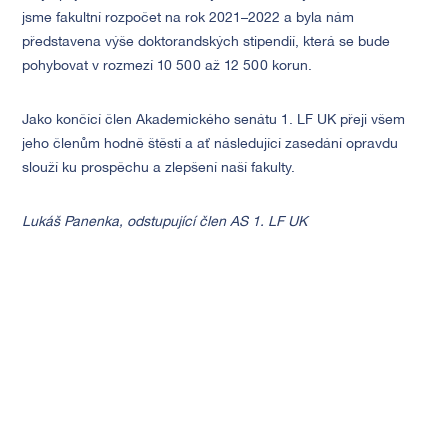
jsme fakultní rozpočet na rok 2021–2022 a byla nám
představena výše doktorandských stipendií, která se bude
pohybovat v rozmezí 10 500 až 12 500 korun.
Jako končící člen Akademického senátu 1. LF UK přeji všem
jeho členům hodně štěstí a ať následující zasedání opravdu
slouží ku prospěchu a zlepšení naší fakulty.
Lukáš Panenka, odstupující člen AS 1. LF UK