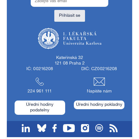
Přihlásit se
1. lékařská fakulta Univerzity Karlovy
Kateřinská 32
121 08 Praha 2
IČ: 00216208
DIČ: CZ00216208
224 961 111
Napište nám
Úřední hodiny
Úřední hodiny pokladny
podatelny
linkedin
bluesky
facebook
youtube
instagram
spotify
RSS