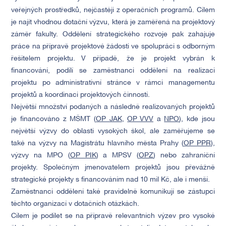
veřejných prostředků, nejčastěji z operačních programů. Cílem
je najít vhodnou dotační výzvu, která je zaměřená na projektový
záměr fakulty. Oddělení strategického rozvoje pak zahajuje
práce na přípravě projektové žádosti ve spolupráci s odborným
řešitelem projektu. V případě, že je projekt vybrán k
financování, podílí se zaměstnanci oddělení na realizaci
projektu po administrativní stránce v rámci managementu
projektů a koordinaci projektových činností.
Největší množství podaných a následně realizovaných projektů
je financováno z MŠMT (
OP JAK
,
OP VVV
a
NPO
), kde jsou
největší výzvy do oblasti vysokých škol, ale zaměřujeme se
také na výzvy na Magistrátu hlavního města Prahy (
OP PPR
),
výzvy na MPO (
OP PIK
) a MPSV (
OPZ
) nebo zahraniční
projekty. Společným jmenovatelem projektů jsou převážně
strategické projekty s financováním nad 10 mil Kč, ale i menší.
Zaměstnanci oddělení také pravidelně komunikují se zástupci
těchto organizací v dotačních otázkách.
Cílem je podílet se na přípravě relevantních výzev pro vysoké