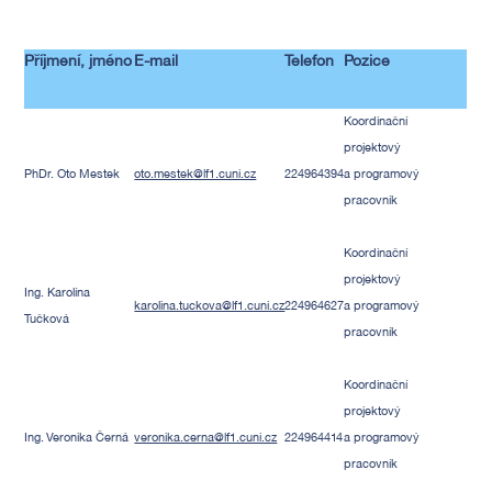
Příjmení, jméno
E-mail
Telefon
Pozice
Koordinační
projektový
PhDr. Oto Mestek
oto.mestek@lf1.cuni.cz
224964394
a programový
pracovník
Koordinační
projektový
Ing. Karolína
karolina.tuckova@lf1.cuni.cz
224964627
a programový
Tučková
pracovník
Koordinační
projektový
Ing. Veronika Černá
veronika.cerna@lf1.cuni.cz
224964414
a programový
pracovník