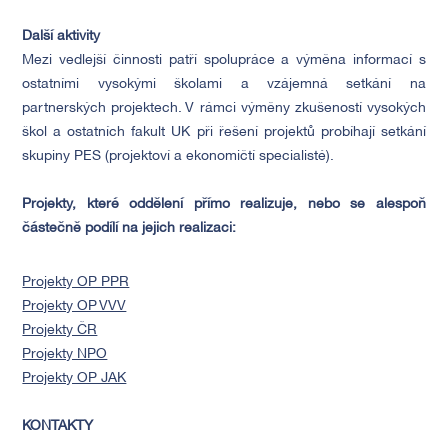
Další aktivity
Mezi vedlejší činnosti patří spolupráce a výměna informací s
ostatními vysokými školami a vzájemná setkání na
partnerských projektech. V rámci výměny zkušeností vysokých
škol a ostatních fakult UK při řešení projektů probíhají setkání
skupiny PES (projektoví a ekonomičtí specialisté).
Projekty, které oddělení přímo realizuje, nebo se alespoň
částečně podílí na jejich realizaci:
Projekty OP PPR
Projekty OP VVV
Projekty ČR
Projekty NPO
Projekty OP JAK
KONTAKTY