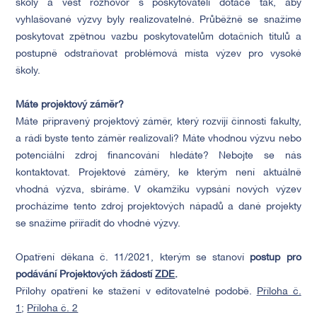
školy a vést rozhovor s poskytovateli dotace tak, aby
vyhlašované výzvy byly realizovatelné. Průběžně se snažíme
poskytovat zpětnou vazbu poskytovatelům dotačních titulů a
postupně odstraňovat problémová místa výzev pro vysoké
školy.
Máte projektový záměr?
Máte připravený projektový záměr, který rozvíjí činnosti fakulty,
a rádi byste tento záměr realizovali? Máte vhodnou výzvu nebo
potenciální zdroj financování hledáte? Nebojte se nás
kontaktovat. Projektové záměry, ke kterým není aktuálně
vhodná výzva, sbíráme. V okamžiku vypsání nových výzev
procházíme tento zdroj projektových nápadů a dané projekty
se snažíme přiřadit do vhodné výzvy.
Opatření děkana č. 11/2021, kterým se stanoví
postup pro
podávání Projektových žádostí
ZDE
.
Přílohy opatření ke stažení v editovatelné podobě.
Příloha č.
1
;
Příloha č. 2