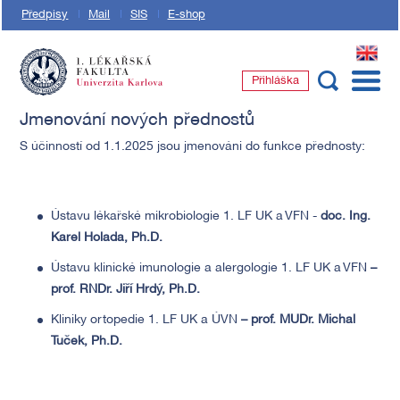
Předpisy
Mail
SIS
E-shop
EN
Přihláška
1. lékařská fakulta Univerzity Karlovy
Jmenování nových přednostů
S účinností od 1.1.2025 jsou jmenováni do funkce přednosty:
Ústavu lékařské mikrobiologie 1. LF UK a VFN -
doc
. Ing.
Karel Holada, Ph.D.
Ústavu klinické imunologie a alergologie 1. LF UK a VFN
–
prof. RNDr. Jiří Hrdý, Ph.D.
Kliniky ortopedie 1. LF UK a ÚVN
–
prof. MUDr. Michal
Tuček, Ph.D.