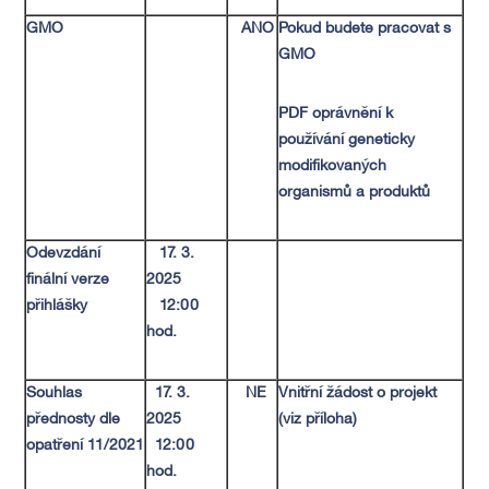
GMO
ANO
Pokud budete pracovat s
GMO
PDF oprávnění k
používání geneticky
modifikovaných
organismů a produktů
Odevzdání
17. 3.
finální verze
2025
přihlášky
12:00
hod.
Souhlas
17. 3.
NE
Vnitřní žádost o projekt
přednosty dle
2025
(viz příloha)
opatření 11/2021
12:00
hod.