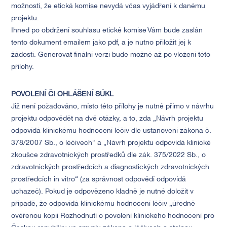
možnosti, že etická komise nevydá včas vyjádření k danému
projektu.
Ihned po obdržení souhlasu etické komise Vám bude zaslán
tento dokument emailem jako pdf, a je nutno přiložit jej k
žádosti. Generovat finální verzi bude možné až po vložení této
přílohy.
POVOLENÍ ČI OHLÁŠENÍ SÚKL
Již není požadováno, místo této přílohy je nutné přímo v návrhu
projektu odpovědět na dvě otázky, a to, zda „Návrh projektu
odpovídá klinickému hodnocení léčiv dle ustanovení zákona č.
378/2007 Sb., o léčivech“ a „Návrh projektu odpovídá klinické
zkoušce zdravotnických prostředků dle zák. 375/2022 Sb., o
zdravotnických prostředcích a diagnostických zdravotnických
prostředcích in vitro“ (za správnost odpovědí odpovídá
uchazeč). Pokud je odpovězeno kladně je nutné doložit v
případě, že odpovídá klinickému hodnocení léčiv „úředně
ověřenou kopii Rozhodnutí o povolení klinického hodnocení pro