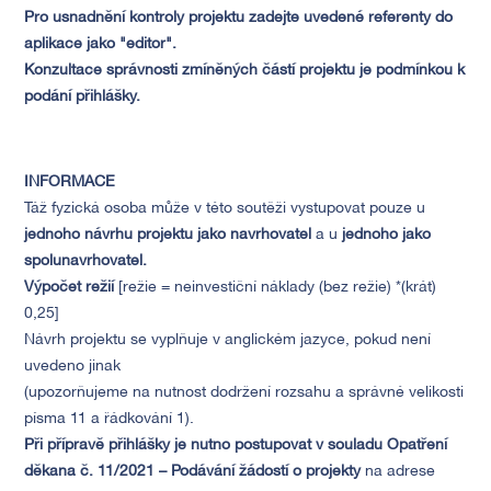
Pro usnadnění kontroly projektu zadejte uvedené referenty do
aplikace jako "editor".
Konzultace správnosti zmíněných částí projektu je podmínkou k
podání přihlášky.
INFORMACE
Táž fyzická osoba může v této soutěži vystupovat pouze u
jednoho návrhu projektu jako navrhovatel
a u
jednoho jako
spolunavrhovatel.
Výpočet režií
[režie = neinvestiční náklady (bez režie) *(krát)
0,25]
Návrh projektu se vyplňuje v anglickém jazyce, pokud není
uvedeno jinak
(upozorňujeme na nutnost dodržení rozsahu a správné velikosti
písma 11 a řádkování 1).
Při přípravě přihlášky je nutno postupovat v souladu Opatření
děkana č. 11/2021 – Podávání žádostí o projekty
na adrese