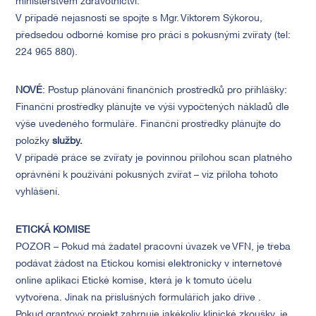
ministerstvem zdravotnictví.
V případě nejasností se spojte s Mgr. Viktorem Sýkorou,
předsedou odborné komise pro práci s pokusnými zvířaty (tel:
224 965 880).
NOVÉ
: Postup plánování finančních prostředků pro přihlášky:
Finanční prostředky plánujte ve výši vypočtených nákladů dle
výše uvedeného formuláře. Finanční prostředky plánujte do
položky
služby.
V případě práce se zvířaty je povinnou přílohou scan platného
oprávnění k používání pokusných zvířat – viz příloha tohoto
vyhlášení.
ETICKÁ KOMISE
POZOR – Pokud má žadatel pracovní úvazek ve VFN, je třeba
podávat žádost na Etickou komisi elektronicky v internetové
online aplikaci Etické komise, která je k tomuto účelu
vytvořena. Jinak na příslušných formulářích jako dříve .
Pokud grantový projekt zahrnuje jakékoliv klinické zkoušky, je