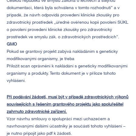
Českou republiku ve smyslu zákona o léčivech a stejnou
dokumentaci, která byla schválena v tomto rozhodnutí“ a v
případě, že návrh odpovídá provedení klinické zkoušky pro
zdravotnický prostředek „úředně ověřenou kopii povolení SÚKL
o povolení provedení klinické zkoušky pro zdravotnický
prostředek ve smyslu zák. o zdravotnických prostředcích“.
GMO
Pokud se grantový projekt zabývá nakládáním s geneticky
modifikovanými organismy, je třeba
Přiložit scan oprávnění k nakládání s geneticky modifikovanými
organismy a produkty. Tento dokument je v příloze tohoto
vyhlášení.
Při podávání žádostí, musí být v případě zdravotnických výkonů
souvisejících s řešením grantového projektu jako spoluřešitel
zahrnuto zdravotnické zařízení.
Vzor návrhu smlouvy o spolupráci mezi uchazečem a
navrhovanými dalšími účastníky je součástí tohoto vyhlášení –
je nutno připojit jako pdf k žádosti.