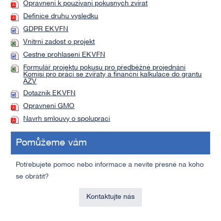
Opravneni k pouzivani pokusnych zvirat
Definice druhu vysledku
GDPR EK VFN
Vnitrni zadost o projekt
Cestne prohlaseni EK VFN
Formulář projektu pokusu pro předběžné projednání
Komisí pro práci se zvířaty a finanční kalkulace do grantu
AZV
Dotazník EK VFN
Opravneni GMO
Navrh smlouvy o spolupraci
Pomůžeme vám
Potřebujete pomoc nebo informace a nevíte přesně na koho
se obrátit?
Kontaktujte nás