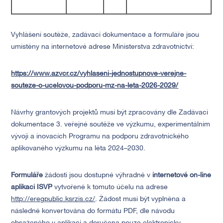
Vyhlášení soutěže, zadávací dokumentace a formuláře jsou
umístěny na internetové adrese Ministerstva zdravotnictví:
https://www.azvcr.cz/vyhlaseni-jednostupnove-verejne-
souteze-o-ucelovou-podporu-mz-na-leta-2026-2029/
Návrhy grantových projektů musí být zpracovány dle Zadávací
dokumentace 3. veřejné soutěže ve výzkumu, experimentálním
vývoji a inovacích Programu na podporu zdravotnického
aplikovaného výzkumu na léta 2024–2030.
Formuláře
žádosti jsou dostupné výhradně v
internetové on-line
aplikaci ISVP
vytvořené k tomuto účelu na adrese
http://eregpublic.ksrzis.cz/
. Žádost musí být vyplněna a
následně konvertována do formátu PDF, dle návodu