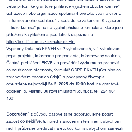
třeba přiložit ke grantové přihlášce vyjádření „Etické komise“
uchazeče nebo organizace spolunavrhovatele, včetně event.
„Informovaného souhlasu“ v souladu se zákonem. K vyjádření
„Etické komise“ je nutné vyplnit příslušné formuláře, které jsou
přiloženy k vyhlášení a jsou také k dispozici na
http://text.lf1.cuni.cz/formular-ek-vfn
Vyplněný Dotazník EK VFN ve 2 vyhotoveních, v 1 vyhotovení:
popis projektu, informace pro pacienta, informovaný souhlas,
Čestné prohlášení EK VFN o provádění výzkumu na pracovišti
se souhlasem přednosty, formulář GDPR EK VFN (Souhlas se
zpracováním osobních údajů) a podepsaný životopis
odevzdejte nejpozději
24.2. 2025
do 12:00 hod.
na grantové
oddělení p. Martinu Justovi (
mjust@lf1.cuni.cz
, tel. 224 964
160).
Doporučení
: z důvodu časové tísně doporučujeme podat
žádost
co nejdříve
, tj. i před stanoveným termínem, abychom
mohli průběžně předávat na etickou komisi, abychom zamezili