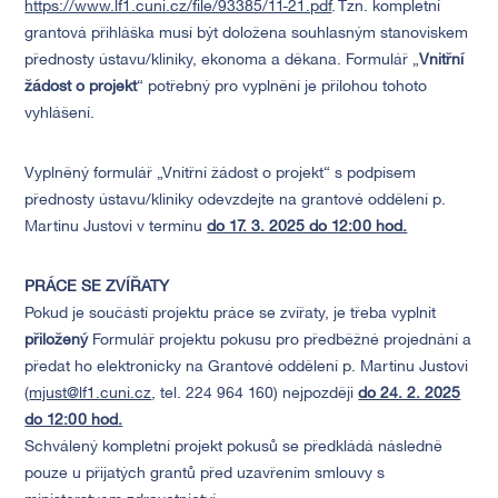
https://www.lf1.cuni.cz/file/93385/11-21.pdf
. Tzn. kompletní
grantová přihláška musí být doložena souhlasným stanoviskem
přednosty ústavu/kliniky, ekonoma a děkana. Formulář „
Vnitřní
žádost o projekt
“ potřebný pro vyplnění je přílohou tohoto
vyhlášení.
Vyplněný formulář „Vnitřní žádost o projekt“ s podpisem
přednosty ústavu/kliniky odevzdejte na grantové oddělení p.
Martinu Justovi v termínu
do 17. 3. 2025 do 12:00 hod.
PRÁCE SE ZVÍŘATY
Pokud je součástí projektu práce se zvířaty, je třeba vyplnit
přiložený
Formulář projektu pokusu pro předběžné projednání a
předat ho elektronicky na Grantové oddělení p. Martinu Justovi
(
mjust@lf1.cuni.cz
, tel. 224 964 160) nejpozději
do 24. 2. 2025
do 12:00 hod.
Schválený kompletní projekt pokusů se předkládá následně
pouze u přijatých grantů před uzavřením smlouvy s