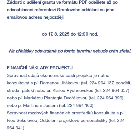
Žádosti o udělení grantu ve formátu PDF odešlete až po
odsouhlasení referentovi Grantového oddělení na jeho
emailovou adresu nejpozději
do 17. 3. 2025 do 12:00 hod
.
Na přihlášky odevzdané po tomto termínu nebude brán zřetel
.
FINANČNÍ
NÁKLADY PROJEKTU
Správnost údajů ekonomické části projektu je nutno
konzultovat s pí. Romanou Jirákovou (tel. 224 964 137, pondělí,
středa, pátek) nebo pí. Klárou Rychnovskou (tel. 224 964 357)
nebo pí. Markétou Plantagie Dvořákovou (tel. 224 964 396)
nebo p. Martinem Justem (tel. 224 964 160).
Správnost mzdových finančních prostředků konzultujte s pí.
Ivou Sekulovou, Oddělení projektové personalistiky (tel. 224
964 341).