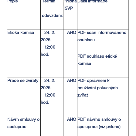
Popis
Termín
Příloha
Další informace
ISVP
odevzdání:
Etická komise
24. 2.
ANO
PDF scan informovaného
2025
souhlasu
12:00
hod.
PDF souhlasu etické
komise
Práce se zvířaty
24. 2.
ANO
PDF oprávnění k
2025
používání pokusných
12:00
zvířat
hod.
Návrh smlouvy o
ANO
PDF návrhu smlouvy o
spolupráci
spolupráci (viz příloha)