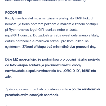
obsaženého v aplikaci a doručena pouze elektronicky.
POZOR !!!!
Každý navrhovatel musí mít zřízený přístup do ISVP. Pokud
nemáte, je třeba obratem požádat e-mailem o zřízení přístupu
pí Rychnovskou
krych@lf1.cuni.cz
nebo p. Justa
mjust@lf1.cuni.cz
. Do žádosti je třeba uvést celé jméno s tituly,
datum narození a e-mailovou adresu pro komunikaci se
systémem.
Zřízení přístupu trvá minimálně dva pracovní dny.
Dále MZ upozorňuje, že podmínkou pro podání návrhu projektu
do této veřejné soutěže je povinnost uvést u osoby
navrhovatele a spolunavrhovatele tzv. „ORCID iD“, bližší info
zde
.
Způsob podávání žádostí o udělení grantu
– pouze elektronicky
prostřednictvím datových schránek.