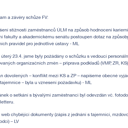
ram a závěry schůze FV:
šení stížnosti zaměstnanců ÚLM na způsob hodnocení karierní
ní fakulty a akademickému senátu postoupen dotaz na způsoby
ních pravidel pro jednotlivé ústavy - ML
 úterý 23.4. jsme byly požádány o schůzku s vedoucí personál
vaných organizačních změn – příprava podkladů (VMP, ZR, KS)
án dovolených – konflikt mezi KS a ZP – napíšeme obecné vyjá
 tajemnice – byla u vznesení požadavku) - ML
ánek o setkání s bývalými zaměstnanci byl odevzdán vč. fotod
etteru.
 web chybějící dokumenty (zápis z jednání s tajemnicí, mzdovou
dci) – LV