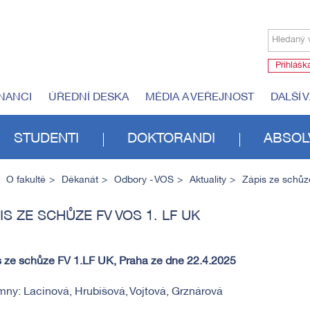
Hledaný 
Přihlášk
NANCI
ÚŘEDNÍ DESKA
MÉDIA A VEŘEJNOST
DALŠÍ 
STUDENTI
DOKTORANDI
ABSOL
O fakultě
Děkanát
Odbory - VOS
Aktuality
Zápis ze schůz
IS ZE SCHŮZE FV VOS 1. LF UK
 ze schůze FV 1.LF UK, Praha ze dne 22.4.2025
mny: Lacinová, Hrubišová, Vojtová, Grznárová