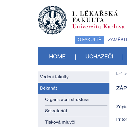
O FAKULTĚ
ZAMĚST
HOME
UCHAZEČI
LF1
Vedení fakulty
ZÁP
Děkanát
Organizační struktura
Zápis
Sekretariát
Příto
Tisková mluvčí