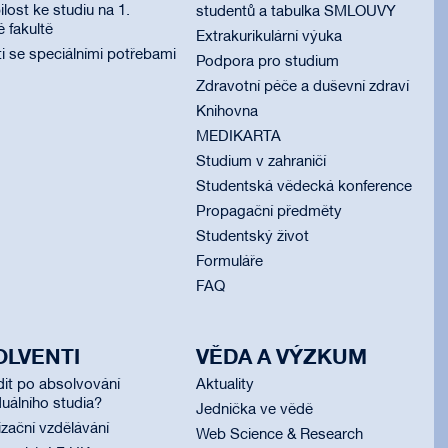
lost ke studiu na 1.
studentů a tabulka SMLOUVY
é fakultě
Extrakurikulární výuka
i se speciálními potřebami
Podpora pro studium
Zdravotní péče a duševní zdraví
Knihovna
MEDIKARTA
Studium v zahraničí
Studentská vědecká konference
Propagační předměty
Studentský život
Formuláře
FAQ
OLVENTI
VĚDA A VÝZKUM
dit po absolvování
Aktuality
uálního studia?
Jednička ve vědě
izační vzdělávání
Web Science & Research