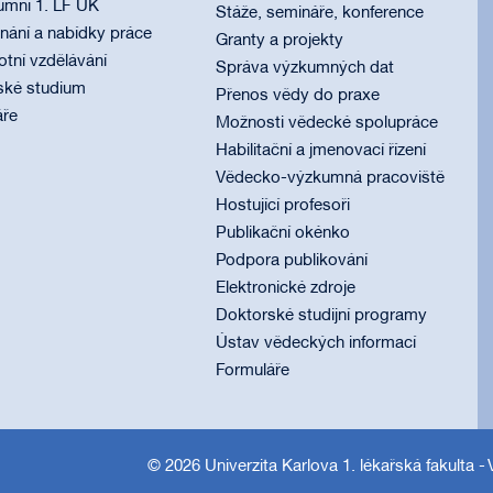
umni 1. LF UK
Stáže, semináře, konference
ání a nabídky práce
Granty a projekty
otní vzdělávání
Správa výzkumných dat
ské studium
Přenos vědy do praxe
áře
Možnosti vědecké spolupráce
Habilitační a jmenovací řízení
Vědecko-výzkumná pracoviště
Hostující profesoři
Publikační okénko
Podpora publikování
Elektronické zdroje
Doktorské studijní programy
Ústav vědeckých informací
Formuláře
© 2026
Univerzita Karlova 1. lékařská fakulta
- 