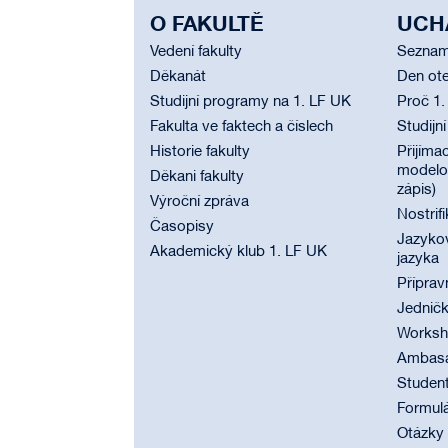
O FAKULTĚ
UCH
Vedení fakulty
Seznam
Děkanát
Den ote
Studijní programy na 1. LF UK
Proč 1.
Fakulta ve faktech a číslech
Studijn
Historie fakulty
Přijímac
modelov
Děkani fakulty
zápis)
Výroční zpráva
Nostrif
Časopisy
Jazyko
Akademický klub 1. LF UK
jazyka
Příprav
Jednič
Worksho
Ambasad
Student
Formul
Otázky