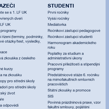
AZEČI
STUDENTI
te se s 1. LF UK
První ročníky
vřených dveří
Vyšší ročníky
 LF UK
Mediátorka
í programy
Ročníkoví zástupci pedagogové
í řízení (termíny, podmínky,
Ročníkoví zástupci studenti
é otázky/test, výsledky,
Harmonogram akademického
roku
ikace
Poplatky za studium a
vá zkouška z českého
administrativní úkony
Pracovní příležitosti a stipendijní
né kurzy
programy
ka na zkoušku
Předstátnicové stáže 6. ročníku
na mimofakultních smluvních
py pro střední školy
pracovištích
oři pro střední školy
Státní zkoušky a promoce
ský život
SIS
áře
Povinná prázdninová praxe, vzor
 a odpovědi
fakultní smlouvy, pojištění