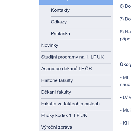
6) Do
Kontakty
7) D
Odkazy
8) N
Přihláška
připo
Novinky
Studijní programy na 1. LF UK
Úkoly
Asociace děkanů LF ČR
- ML 
Historie fakulty
nauči
Děkani fakulty
- LV 
Fakulta ve faktech a číslech
- Mul
Etický kodex 1. LF UK
- KH 
Výroční zpráva