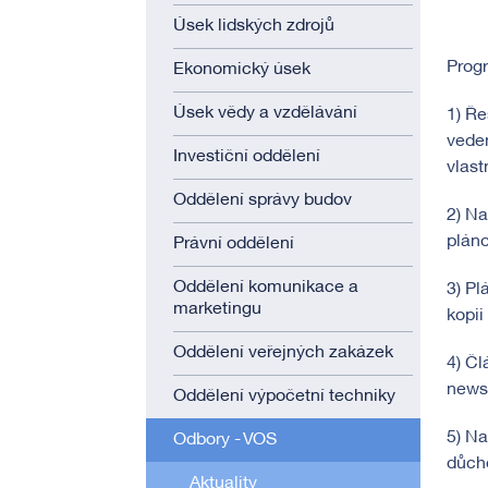
Úsek lidských zdrojů
Prog
Ekonomický úsek
Úsek vědy a vzdělávání
1) Ře
vede
Investiční oddělení
vlast
Oddělení správy budov
2) Na
pláno
Právní oddělení
Oddělení komunikace a
3) Pl
marketingu
kopii
Oddělení veřejných zakázek
4) Čl
newsl
Oddělení výpočetní techniky
5) Na
Odbory - VOS
důcho
Aktuality