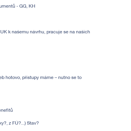
okumentů - GG, KH
RUK k našemu návrhu, pracuje se na našich
web hotovo, přístupy máme – nutno se to
enefitů
y?, z FÚ?...) Stav?