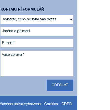
KONTAKTNÍ FORMULÁŘ
Jméno a příjmení
E-mail *
Vaše zpráva *
ODESLAT
Všechna práva vyhrazena -
Cookies
-
GDPR