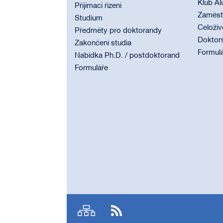
Klub Al
Přijímací řízení
Zaměstn
Studium
Celoživ
Předměty pro doktorandy
Doktor
Zakončení studia
Formul
Nabídka Ph.D. / postdoktorand
Formuláře