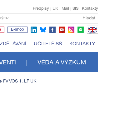
Předpisy
UK
Mail
SIS
Kontakty
Hledat
výraz
a
E-shop
EN
VZDĚLÁVÁNÍ
UČITELÉ SŠ
KONTAKTY
VENTI
VĚDA A VÝZKUM
e FV VOS 1. LF UK