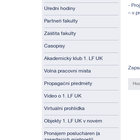
- Pro
Úřední hodiny
– v p
Partneři fakulty
Záštita fakulty
Časopisy
Akademický klub 1. LF UK
Zaps
Volná pracovní místa
Propagační předměty
Hod
Video o 1. LF UK
Virtuální prohlídka
Objekty 1. LF UK v novém
Pronájem poslucháren (a