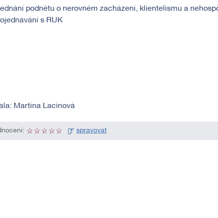
jednání podnětu o nerovném zacházení, klientelismu a nehospo
rojednávání s RUK
ala: Martina Lacinová
nocení:
spravovat