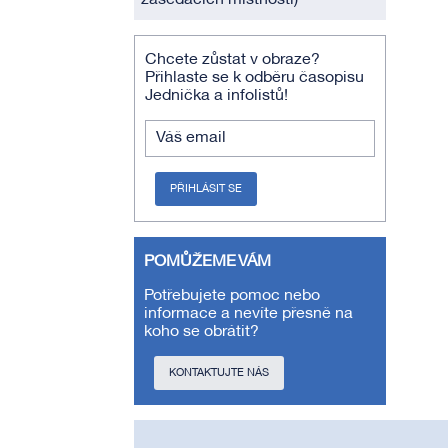
zasedacích místností)
Chcete zůstat v obraze?
Přihlaste se k odběru časopisu
Jednička a infolistů!
Váš email
PŘIHLÁSIT SE
POMŮŽEME VÁM
Potřebujete pomoc nebo
informace a nevíte přesně na
koho se obrátit?
KONTAKTUJTE NÁS