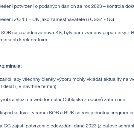
řešení potvrzení o podaných daních za rok 2023 – kontrola d
ořešení ZO 1.LF UK jako zaměstnavatele u ČSSZ - GG
a KOR se projednává nová KS, byly nám vráceny připomínky z 
mínkách k rektorátním
 z minula:
zařídí, aby všechny členky výboru mohly vkládat aktuality na 
t dělat (LV navrhne termín)
vyrobí a vloží na web formulář Odhláška z odborů zatím není
tisportka Trvá - v rámci KOR a RUK se řeší jednotný program b
a GG zajistí potvrzení o odevzdání daně 2023 (z datové schránk