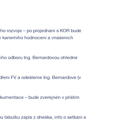
ho rozvoje – po projednání s KOR bude
 karierního hodnocení a vnášeních
ního odboru Ing. Bernardovou ohledně
dření FV a odešleme Ing. Bernardové (v
okumentace – bude zveřejněn v příštím
 tabulku zápis z dneška, info o setkání s