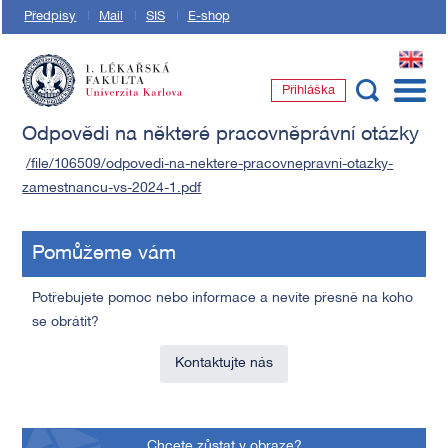
Předpisy
Mail
SIS
E-shop
EN
Přihláška
1. lékařská fakulta Univerzity Karlovy
Odpovědi na některé pracovněprávní otázky
/file/106509/odpovedi-na-nektere-pracovnepravni-otazky-
zamestnancu-vs-2024-1.pdf
Pomůžeme vám
Potřebujete pomoc nebo informace a nevíte přesně na koho
se obrátit?
Kontaktujte nás
Chcete zůstat v obraze?