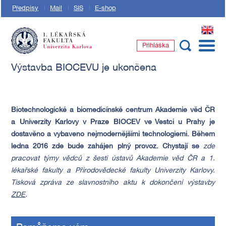
Předpisy
Mail
SIS
E-shop
EN
Přihláška
1. lékařská fakulta Univerzity Karlovy
Výstavba BIOCEVU je ukončena
Biotechnologické a
biomedicínské centrum Akademie věd ČR
a Univerzity Karlovy v Praze BIOCEV ve Vestci u Prahy je
dostavěno a vybaveno nejmodernějšími technologiemi. Během
ledna 2016 zde bude zahájen plný provoz. Chystají se
zde
pracovat týmy vědců z šesti ústavů Akademie věd ČR a 1.
lékařské fakulty a Přírodovědecké fakulty Univerzity Karlovy.
Tisková zpráva ze slavnostního aktu k dokončení výstavby
ZDE
.