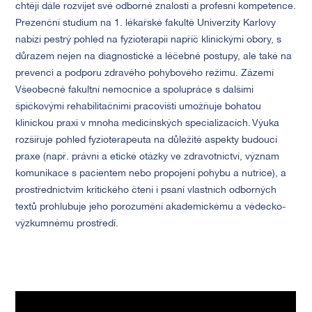
chtějí dále rozvíjet své odborné znalosti a profesní kompetence.
Prezenční studium na 1. lékařské fakultě Univerzity Karlovy
nabízí pestrý pohled na fyzioterapii napříč klinickými obory, s
důrazem nejen na diagnostické a léčebné postupy, ale také na
prevenci a podporu zdravého pohybového režimu. Zázemí
Všeobecné fakultní nemocnice a spolupráce s dalšími
špičkovými rehabilitačními pracovišti umožňuje bohatou
klinickou praxi v mnoha medicínských specializacích. Výuka
rozšiřuje pohled fyzioterapeuta na důležité aspekty budoucí
praxe (např. právní a etické otázky ve zdravotnictví, význam
komunikace s pacientem nebo propojení pohybu a nutrice), a
prostřednictvím kritického čtení i psaní vlastních odborných
textů prohlubuje jeho porozumění akademickému a vědecko-
výzkumnému prostředí.