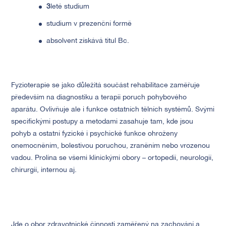
3
leté studium
studium v prezenční formě
absolvent získává titul Bc.
Fyzioterapie se jako důležitá součást rehabilitace zaměřuje
především na diagnostiku a terapii poruch pohybového
aparátu. Ovlivňuje ale i funkce ostatních tělních systémů. Svými
specifickými postupy a metodami zasahuje tam, kde jsou
pohyb a ostatní fyzické i psychické funkce ohroženy
onemocněním, bolestivou poruchou, zraněním nebo vrozenou
vadou. Prolína se všemi klinickými obory – ortopedií, neurologií,
chirurgií, internou aj.
Jde o obor zdravotnické činnosti zaměřený na zachování a