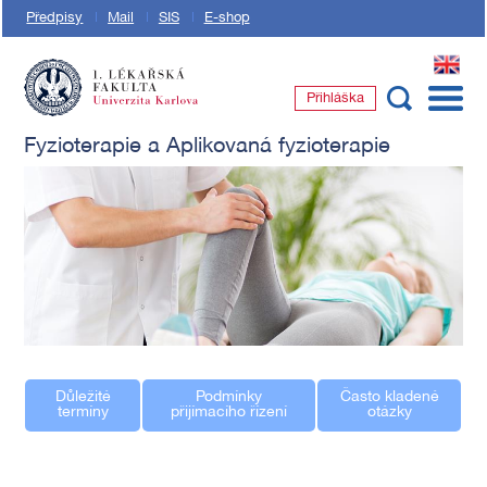
Předpisy
Mail
SIS
E-shop
EN
Přihláška
1. lékařská fakulta Univerzity Karlovy
Fyzioterapie a Aplikovaná fyzioterapie
Důležité
Podmínky
Často kladené
termíny
přijímacího řízení
otázky