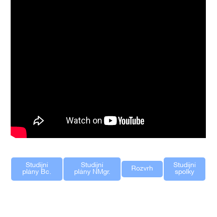
Studijní
Studijní
Studijní
Rozvrh
plány Bc.
plány NMgr.
spolky