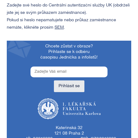
Zadejte své heslo do Centrální autentizační služby UK (obdrželi
jste jej se svým průkazem zaměstnance).
Pokud si heslo nepamatujete nebo průkaz zaměstnance
nemáte, klikněte prosím
SEM
.
Chcete zůstat v obraze?
Přihlaste se k odběru
časopisu Jednička a infolistů!
Přihlásit se
1. lékařská fakulta Univerzity Karlovy
Kateřinská 32
121 08 Praha 2