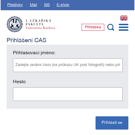
Předpisy
Mail
SIS
E-shop
EN
Přihláška
1. lékařská fakulta Univerzity Karlovy
Přihlášení CAS
Přihlašovací jméno:
Heslo
Přihlásit se