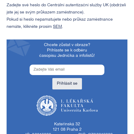
Zadejte své heslo do Centrální autentizační služby UK (obdrželi
jste jej se svým průkazem zaměstnance).
Pokud si heslo nepamatujete nebo průkaz zaměstnance
nemáte, klikněte prosím
SEM
.
Chcete zůstat v obraze?
Přihlaste se k odběru
časopisu Jednička a infolistů!
Přihlásit se
1. lékařská fakulta Univerzity Karlovy
Kateřinská 32
121 08 Praha 2