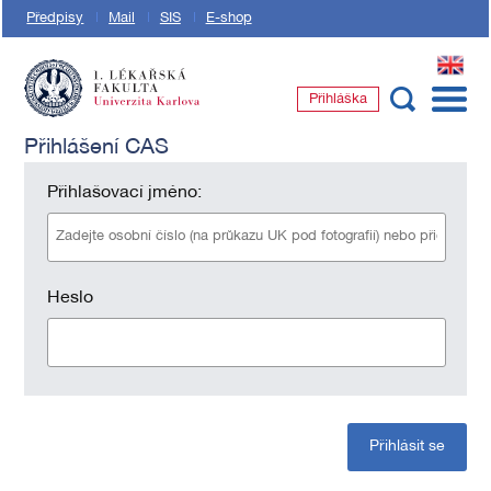
Předpisy
Mail
SIS
E-shop
EN
Přihláška
1. lékařská fakulta Univerzity Karlovy
Přihlášení CAS
Přihlašovací jméno:
Heslo
Přihlásit se