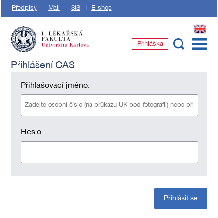
Předpisy
Mail
SIS
E-shop
EN
Přihláška
1. lékařská fakulta Univerzity Karlovy
Přihlášení CAS
Přihlašovací jméno:
Heslo
Přihlásit se