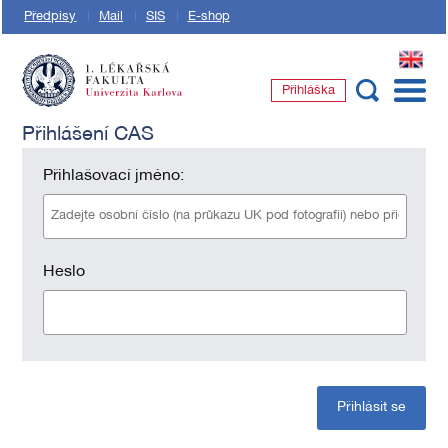
Předpisy
Mail
SIS
E-shop
EN
Přihláška
1. lékařská fakulta Univerzity Karlovy
Přihlášení CAS
Přihlašovací jméno:
Heslo
Přihlásit se