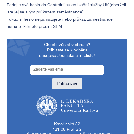
Zadejte své heslo do Centrální autentizační služby UK (obdrželi
jste jej se svým průkazem zaměstnance).
Pokud si heslo nepamatujete nebo průkaz zaměstnance
nemáte, klikněte prosím
SEM
.
Chcete zůstat v obraze?
Přihlaste se k odběru
časopisu Jednička a infolistů!
Přihlásit se
1. lékařská fakulta Univerzity Karlovy
Kateřinská 32
121 08 Praha 2