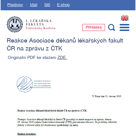
Předpisy
Mail
SIS
E-shop
EN
Přihláška
1. lékařská fakulta Univerzity Karlovy
Reakce Asociace děkanů lékařských fakult
ČR na zprávu z ČTK
Originální PDF ke stažení
ZDE.