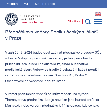
Předpisy
Mail
SIS
E-shop
EN
Přihláška
1. lékařská fakulta Univerzity Karlovy
Přednáškové večery Spolku českých lékařů
v Praze
V září 23. 9. 2024 budou opět začínat přednáškové večery SČL
v Praze. Vstup na přednáškové večery je bez předchozího
přihlášení, pro lékaře i nelékařské zájemce o jednotlivé
medicínské obory. Večery se tradičně uskuteční každé pondělí
od 17 hodin v Lékařském domě, Sokolská 31, Praha 2.
Občerstvení na večerech není zajištěno.
V rámci podzimních večerů se můžete těšit i na výroční
Thomayerovu přednášku, kde je navržen jako laureát profesor
Martásek, nebo výroční přednášku k 17. listopadu, kde se jako