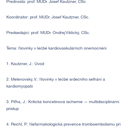
Přednosta: prof. MUDr. Josef Kautzner, CSc.
Koordinátor: prof. MUDr. Josef Kautzner, CSc.
Předsedající: prof. MUDr. Ondřej Viklický, CSc.
Téma: Novinky v léčbě kardiovaskulárních onemocnění
1. Kautzner, J.: Úvod
2. Melenovský, V.: Novinky v léčbě srdečního selhání a
kardiomyopatií
3. Piťha, J.: Kritická končetinová ischemie — multidisciplinární
přístup
4. Peichl, P.: Nefarmakologická prevence tromboembolismu při