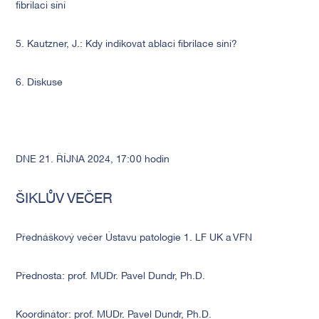
fibrilaci síní
5. Kautzner, J.: Kdy indikovat ablaci fibrilace síní?
6. Diskuse
DNE 21. ŘÍJNA 2024, 17:00 hodin
ŠIKLŮV VEČER
Předn
áš
kový večer Ústavu patologie 1. LF UK a VFN
Přednosta: prof. MUDr. Pavel Dundr, Ph.D.
Koordinátor: prof. MUDr. Pavel Dundr, Ph.D.