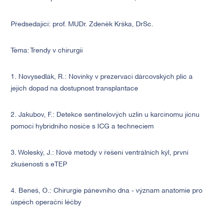
Předsedající: prof. MUDr. Zdeněk Krška, DrSc.
Téma: Trendy v chirurgii
1. Novysedlák, R.: Novinky v prezervaci dárcovských plic a
jejich dopad na dostupnost transplantace
2. Jakubov, F.: Detekce sentinelových uzlin u karcinomu jícnu
pomocí hybridního nosiče s ICG a techneciem
3. Woleský, J.: Nové metody v řešení ventrálních kýl, první
zkušenosti s eTEP
4. Beneš, O.: Chirurgie pánevního dna - význam anatomie pro
úspěch operační léčby