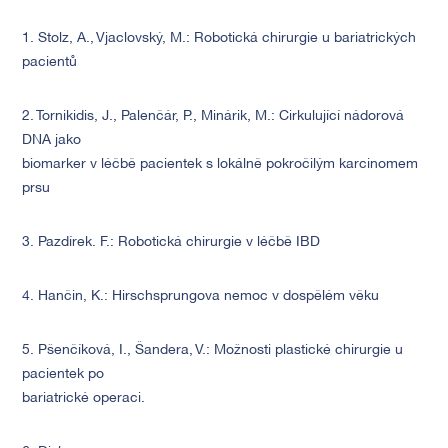
1. Stolz, A., Vjaclovský, M.: Robotická chirurgie u bariatrických
pacientů
2. Tornikidis, J., Palenčár, P., Minárik, M.: Cirkulující nádorová
DNA jako
biomarker v léčbě pacientek s lokálně pokročilým karcinomem
prsu
3. Pazdírek. F.: Robotická chirurgie v léčbě IBD
4. Hančin, K.: Hirschsprungova nemoc v dospělém věku
5. Pšenčíková, I., Šandera, V.: Možnosti plastické chirurgie u
pacientek po
bariatrické operaci.