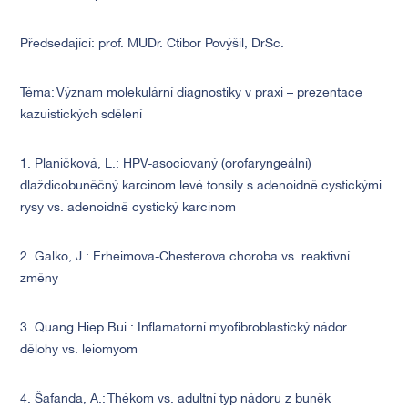
Předsedající: prof. MUDr. Ctibor Povýšil, DrSc.
Téma: Význam molekulární diagnostiky v praxi – prezentace
kazuistických sdělení
1. Planičková, L.: HPV-asociovaný (orofaryngeální)
dlaždicobuněčný karcinom levé tonsily s adenoidně cystickými
rysy vs. adenoidně cystický karcinom
2. Galko, J.: Erheimova-Chesterova choroba vs. reaktivní
změny
3. Quang Hiep Bui.: Inflamatorní myofibroblastický nádor
dělohy vs. leiomyom
4. Šafanda, A.: Thékom vs. adultní typ nádoru z buněk