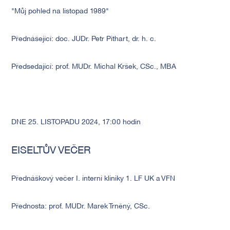
"Můj pohled na listopad 1989"
Přednášející: doc. JUDr. Petr Pithart, dr. h. c.
Předsedající: prof. MUDr. Michal Kršek, CSc., MBA
DNE 25. LISTOPADU 2024, 17:00 hodin
EISELTŮV VEČER
Předn
áš
kový večer I. intern
í
kliniky 1. LF UK a VFN
Přednosta: prof. MUDr. Marek Trn
ě
ný, CSc.