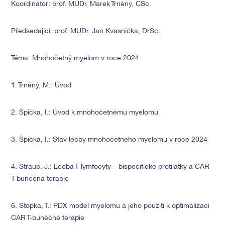
Koordinátor: prof. MUDr. Marek Trn
ě
ný, CSc.
Předsedající: prof. MUDr. Jan Kvasnička, DrSc.
Téma: Mnohočetný myelom v roce 2024
1. Trněný, M.: Úvod
2. Špička, I.: Úvod k mnohočetnému myelomu
3. Špička, I.: Stav léčby mnohočetného myelomu v roce 2024
4. Straub, J.: Léčba T lymfocyty – bispecifické protilátky a CAR
T-buněčná terapie
6. Stopka, T.: PDX model myelomu a jeho použití k optimalizaci
CAR T-buněčné terapie