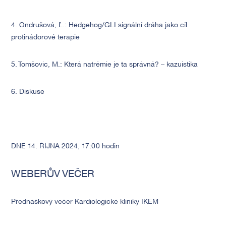
4. Ondrušová, Ľ.: Hedgehog/GLI signální dráha jako cíl
protinádorové terapie
5. Tomšovic, M.: Která natrémie je ta správná? – kazuistika
6. Diskuse
DNE 14. ŘÍJNA 2024, 17:00 hodin
WEBERŮV VEČER
Předn
áš
kový večer Kardiologick
é
kliniky IKEM