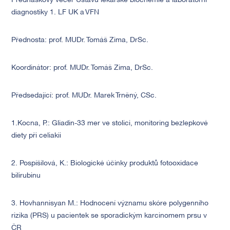
Předn
áš
kový večer Ústavu lékařské biochemie a laboratorní
diagnostiky 1. LF UK a VFN
Přednosta: prof. MUDr. Tom
áš
Zima, DrSc.
Koordinátor: prof. MUDr. Tom
áš
Zima, DrSc.
Předsedající: prof. MUDr. Marek Trněný, CSc.
1.Kocna, P.: Gliadin-33 mer ve stolici, monitoring bezlepkové
diety při celiakii
2. Pospíšilová, K.: Biologické účinky produktů fotooxidace
bilirubinu
3. Hovhannisyan M.: Hodnocení významu skóre polygenního
rizika (PRS) u pacientek se sporadickým karcinomem prsu v
ČR