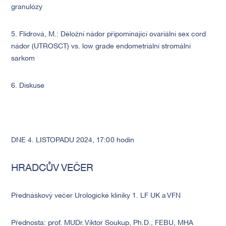
granulózy
5. Flídrová, M.: Děložní nádor připomínající ovariální sex cord
nádor (UTROSCT) vs. low grade endometriální stromální
sarkom
6. Diskuse
DNE 4. LISTOPADU 2024, 17:00 hodin
HRADCŮV VEČER
Předn
áš
kový večer Urologick
é
kliniky 1. LF UK a VFN
Přednosta: prof. MUDr. Viktor Soukup, Ph.D., FEBU, MHA