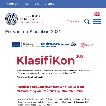
Předpisy
Mail
SIS
E-shop
EN
Přihláška
1. lékařská fakulta Univerzity Karlovy
Pozvání na Klasifikon 2021