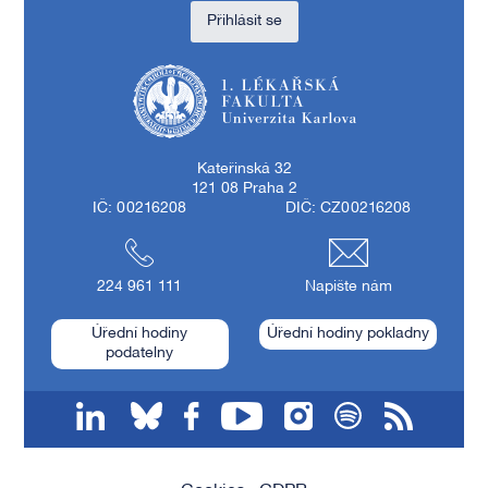
Přihlásit se
1. lékařská fakulta Univerzity Karlovy
Kateřinská 32
121 08 Praha 2
IČ: 00216208
DIČ: CZ00216208
224 961 111
Napište nám
Úřední hodiny
Úřední hodiny pokladny
podatelny
linkedin
bluesky
facebook
youtube
instagram
spotify
RSS