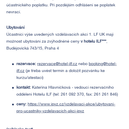
účastnického poplatku. Při pozdějším odhlášení se poplatek
nevrací.
Ubytování
Účastníci výše uvedených vzdělávacích akcí 1. LF UK mají
možnost ubytování za zvýhodněné ceny
v
hotelu ILF***
,
Budějovická 743/15, Praha 4
rezervace
:
rezervace@hotel-ilf.cz
nebo
booking@hotel-
ilf.cz
(je třeba uvést termín a doložit pozvánku ke
kurzu/atestaci)
kontakt
:
Kateřina Hlavničková - vedoucí rezervačního
oddělení Hotelu ILF (tel: 261 092 370, fax: 261 261 846)
ceny:
https://www.ipvz.cz/vzdelavaci-akce/ubytovani-
pro-ucastniky-vzdelavacich-akci-ipvz