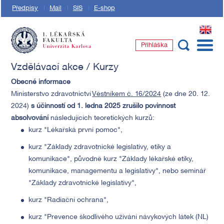
Předpisy
Mail
SIS
E-shop
EN
Přihláška
1. lékařská fakulta Univerzity Karlovy
Vzdělávací akce / Kurzy
Obecné informace
Ministerstvo zdravotnictví
Věstníkem č. 16/2024
(ze dne 20. 12.
2024)
s účinností od 1. ledna 2025 zrušilo povinnost
absolvování
následujících teoretických kurzů:
kurz "Lékařská první pomoc",
kurz "Základy zdravotnické legislativy, etiky a
komunikace", původně kurz "Základy lékařské etiky,
komunikace, managementu a legislativy", nebo seminář
"Základy zdravotnické legislativy",
kurz "Radiační ochrana",
kurz "Prevence škodlivého užívání návykových látek (NL)