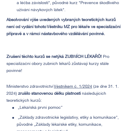
a léčba závislostí", původně kurz "Prevence škodlivého
užívání návykových látek".
Absolvování výše uvedených vybraných teoretických kurzů
není od vydání tohoto Věstníku MZ pro lékaře ve specializační
přípravě a v rámci nástavbového vzdělávání povinné.
Zrušení těchto kurzů se netýká ZUBNÍCH LÉKAŘŮ!
Pro
specializační obory zubních lékařů zůstávají kurzy stále
povinné!
Ministerstvo zdravotnictví
Věstníkem č. 1/2024
(ze dne 31. 1.
2024)
z
rušilo
stanovenou délku platnosti
následujících
teoretických kurzů:
„Lékařská první pomoc“
„Základy zdravotnické legislativy, etiky a komunikace“,
původně „Základy lékařské etiky, komunikace,