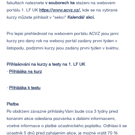
fakultách naleznete
v
souborech ke
stažení na webovém
portálu 1. LF UK
https://www.acvz.cz/
,
kde se na vybrané
kurzy můžete přihlásit v "sekci"
Kalendář akcí.
Pro lepší přehlednost na webovém portálu ACVZ jsou jarní
kurzy pro daný rok na webový portál zadány první týden v
listopadu, podzimní kurzy jsou zadány první týden v květnu.
Přihlašování na kurzy a testy na 1. LF UK
·
Přihláška na kurz
·
Přihláška k testu
Platba
Po obdržení závazné přihlášky Vám bude cca 3 týdny před
konáním akce odeslána pozvánka s dalšími informacemi,
včetně informace o platbě účastnického poplatku. Odhlásí-li se
účastník 5 dnů před zahájením akce, je možné vrátit 70 %