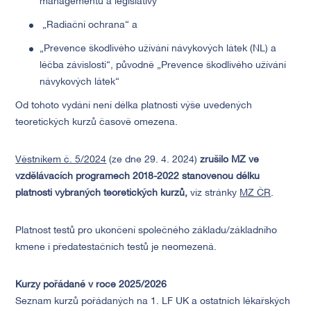
managementu a legislativy“
„Radiační ochrana“ a
„Prevence škodlivého užívání návykových látek (NL) a
léčba závislosti“, původně „Prevence škodlivého užívání
návykových látek“
Od tohoto vydání není délka platnosti výše uvedených
teoretických kurzů časově omezena.
Věstníkem č. 5/2024
(ze dne 29. 4. 2024)
z
rušilo MZ ve
vzdělávacích programech 2018-2022 stanovenou délku
platnosti vybraných teoretických kurzů,
viz stránky
MZ ČR
.
Platnost testů pro ukončení společného základu/základního
kmene i předatestačních testů je neomezená.
Kurzy pořádané v roce 2025/2026
Seznam kurzů pořádaných na 1. LF UK a ostatních lékařských