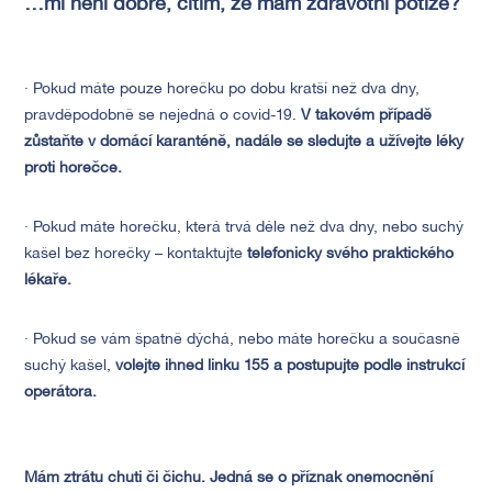
…mi není dobře, cítím, že mám zdravotní potíže?
· Pokud máte pouze horečku po dobu kratší než dva dny,
pravděpodobně se nejedná o covid-19.
V takovém případě
zůstaňte v domácí karanténě, nadále se sledujte a užívejte léky
proti horečce.
· Pokud máte horečku, která trvá déle než dva dny, nebo suchý
kašel bez horečky – kontaktujte
telefonicky svého praktického
lékaře.
· Pokud se vám špatně dýchá, nebo máte horečku a současně
suchý kašel,
volejte ihned linku 155 a postupujte podle instrukcí
operátora.
Mám ztrátu chuti či čichu. Jedná se o příznak onemocnění