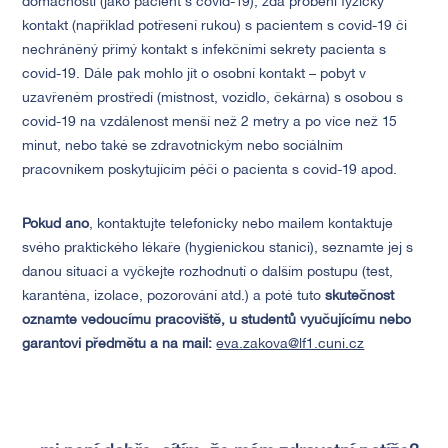
domácnosti (jako pacient s covid-19), zda proběhl fyzický
kontakt (například potřesení rukou) s pacientem s covid-19 či
nechráněný přímý kontakt s infekčními sekrety pacienta s
covid-19. Dále pak mohlo jít o osobní kontakt – pobyt v
uzavřeném prostředí (místnost, vozidlo, čekárna) s osobou s
covid-19 na vzdálenost menší než 2 metry a po více než 15
minut, nebo také se zdravotnickým nebo sociálním
pracovníkem poskytujícím péči o pacienta s covid-19 apod.
Pokud ano
, kontaktujte telefonicky nebo mailem kontaktuje
svého praktického lékaře (hygienickou stanici), seznamte jej s
danou situací a vyčkejte rozhodnutí o dalším postupu (test,
karanténa, izolace, pozorování atd.) a poté tuto
skutečnost
oznamte vedoucímu pracoviště, u studentů vyučujícímu nebo
garantovi předmětu a na mail:
eva.zakova@lf1.cuni.cz