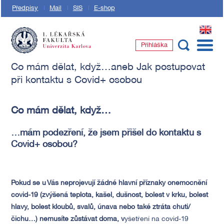
Předpisy
Mail
SIS
E-shop
EN
Přihláška
1. lékařská fakulta Univerzity Karlovy
Co mám dělat, když…aneb Jak postupovat
při kontaktu s Covid+ osobou
Co mám dělat, když…
…mám podezření, že jsem přišel do kontaktu s
Covid+ osobou?
Pokud se u Vás neprojevují žádné hlavní příznaky onemocnění
covid-19 (zvýšená teplota, kašel, dušnost, bolest v krku, bolest
hlavy, bolest kloubů, svalů, únava nebo také ztráta chuti/
čichu…) nemusíte zůstávat doma, v
yšetření na covid-19