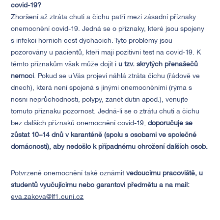
covid-19?
Zhoršení až ztráta chuti a čichu patří mezi zásadní příznaky
onemocnění covid-19. Jedná se o příznaky, které jsou spojeny
s infekcí horních cest dýchacích. Tyto problémy jsou
pozorovány u pacientů, kteří mají pozitivní test na covid-19. K
těmto příznakům však může dojít i
u tzv. skrytých přenašečů
nemoci
. Pokud se u Vás projeví náhlá ztráta čichu (řádově ve
dnech), která není spojená s jinými onemocněními (rýma s
nosní neprůchodností, polypy, zánět dutin apod.), věnujte
tomuto příznaku pozornost. Jedná-li se o ztrátu chuti a čichu
bez dalších příznaků onemocnění covid-19,
doporučuje se
zůstat 10–14 dnů v karanténě (spolu s osobami ve společné
domácnosti), aby nedošlo k případnému ohrožení dalších osob.
Potvrzené onemocnění také oznámit
vedoucímu pracoviště, u
studentů vyučujícímu nebo garantovi předmětu a na mail:
eva.zakova@lf1.cuni.cz