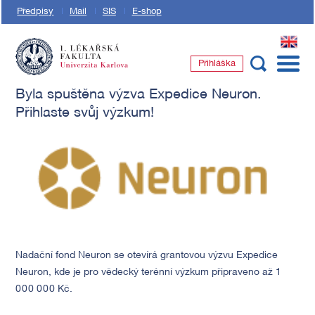
Předpisy
Mail
SIS
E-shop
EN
Přihláška
1. lékařská fakulta Univerzity Karlovy
Byla spuštěna výzva Expedice Neuron.
Přihlaste svůj výzkum!
Nadační fond Neuron se otevírá grantovou výzvu Expedice
Neuron, kde je pro vědecký terénní výzkum připraveno až 1
000 000 Kč.