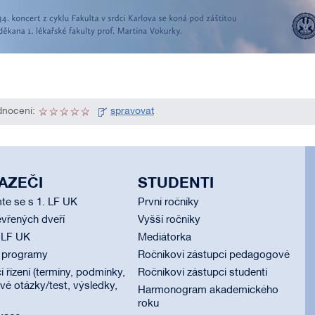
nocení:
spravovat
AZEČI
STUDENTI
te se s 1. LF UK
První ročníky
vřených dveří
Vyšší ročníky
 LF UK
Mediátorka
í programy
Ročníkoví zástupci pedagogové
í řízení (termíny, podmínky,
Ročníkoví zástupci studenti
é otázky/test, výsledky,
Harmonogram akademického
roku