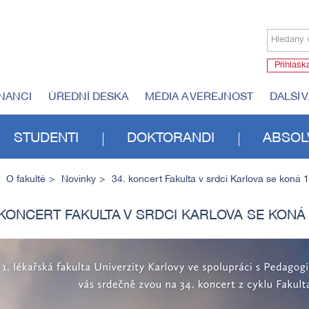
Hledaný 
Přihlášk
NANCI
ÚŘEDNÍ DESKA
MÉDIA A VEŘEJNOST
DALŠÍ 
STUDENTI
DOKTORANDI
ABSOL
O fakultě
Novinky
34. koncert Fakulta v srdci Karlova se koná 1
 KONCERT FAKULTA V SRDCI KARLOVA SE KONÁ 17