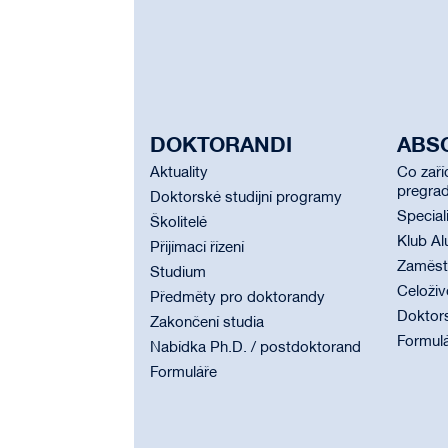
DOKTORANDI
ABS
Aktuality
Co zaří
pregrad
Doktorské studijní programy
Special
Školitelé
Klub Al
Přijímací řízení
Zaměstn
Studium
Celoživ
Předměty pro doktorandy
Doktor
Zakončení studia
Formul
Nabídka Ph.D. / postdoktorand
Formuláře