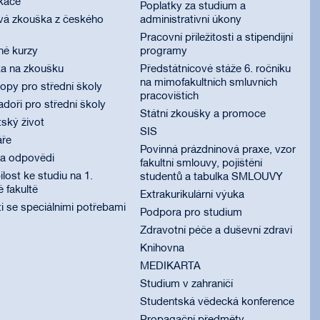
ikace
Poplatky za studium a
vá zkouška z českého
administrativní úkony
Pracovní příležitosti a stipendijní
né kurzy
programy
ka na zkoušku
Předstátnicové stáže 6. ročníku
na mimofakultních smluvních
py pro střední školy
pracovištích
oři pro střední školy
Státní zkoušky a promoce
ský život
SIS
áře
Povinná prázdninová praxe, vzor
 a odpovědi
fakultní smlouvy, pojištění
lost ke studiu na 1.
studentů a tabulka SMLOUVY
é fakultě
Extrakurikulární výuka
i se speciálními potřebami
Podpora pro studium
Zdravotní péče a duševní zdraví
Knihovna
MEDIKARTA
Studium v zahraničí
Studentská vědecká konference