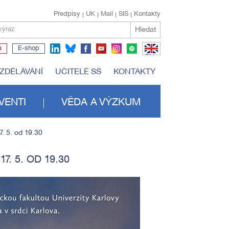
Předpisy
UK
Mail
SIS
Kontakty
Hledat
výraz
a
E-shop
EN
VZDĚLÁVÁNÍ
UČITELÉ SŠ
KONTAKTY
VENTI
VĚDA A VÝZKUM
7. 5. od 19.30
. 5. OD 19.30