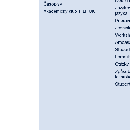
Nostrif
Časopisy
Jazyko
Akademický klub 1. LF UK
jazyka
Příprav
Jednič
Worksho
Ambasad
Student
Formul
Otázky
Způsobi
lékařsk
Student