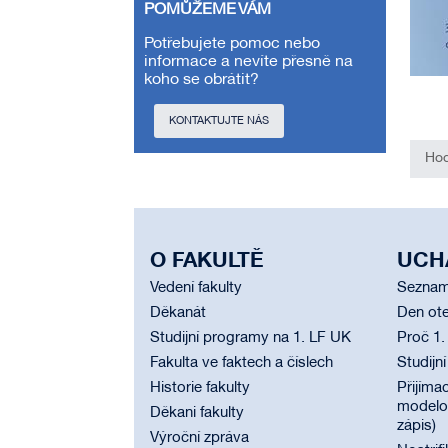
POMŮŽEME VÁM
Potřebujete pomoc nebo
informace a nevíte přesně na
koho se obrátit?
KONTAKTUJTE NÁS
Hod
O FAKULTĚ
UCH
Vedení fakulty
Seznam
Děkanát
Den ote
Studijní programy na 1. LF UK
Proč 1.
Fakulta ve faktech a číslech
Studijn
Historie fakulty
Přijímac
modelov
Děkani fakulty
zápis)
Výroční zpráva