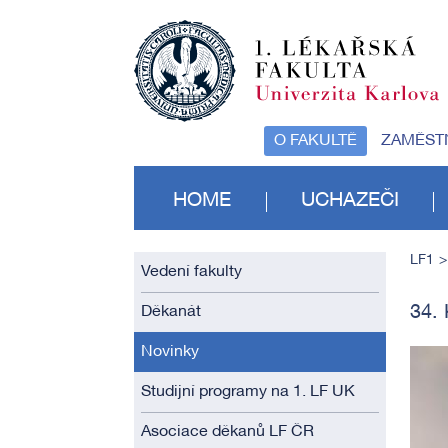
O FAKULTĚ
ZAMĚST
HOME
UCHAZEČI
LF1
Vedení fakulty
34.
Děkanát
Novinky
Studijní programy na 1. LF UK
Asociace děkanů LF ČR