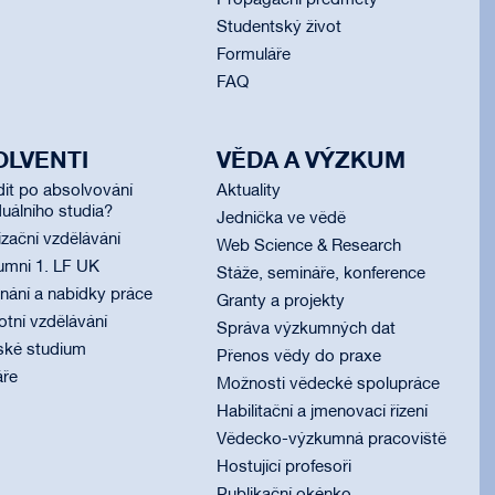
Propagační předměty
Studentský život
Formuláře
FAQ
OLVENTI
VĚDA A VÝZKUM
dit po absolvování
Aktuality
uálního studia?
Jednička ve vědě
izační vzdělávání
Web Science & Research
umni 1. LF UK
Stáže, semináře, konference
ání a nabídky práce
Granty a projekty
otní vzdělávání
Správa výzkumných dat
ské studium
Přenos vědy do praxe
áře
Možnosti vědecké spolupráce
Habilitační a jmenovací řízení
Vědecko-výzkumná pracoviště
Hostující profesoři