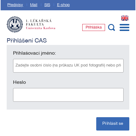
Předpisy
Mail
SIS
E-shop
EN
Přihláška
1. lékařská fakulta Univerzity Karlovy
Přihlášení CAS
Přihlašovací jméno:
Heslo
Přihlásit se