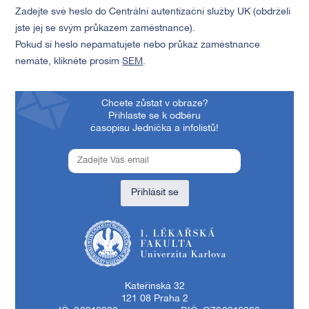
Zadejte své heslo do Centrální autentizační služby UK (obdrželi
jste jej se svým průkazem zaměstnance).
Pokud si heslo nepamatujete nebo průkaz zaměstnance
nemáte, klikněte prosím
SEM
.
Chcete zůstat v obraze?
Přihlaste se k odběru
časopisu Jednička a infolistů!
Přihlásit se
1. lékařská fakulta Univerzity Karlovy
Kateřinská 32
121 08 Praha 2