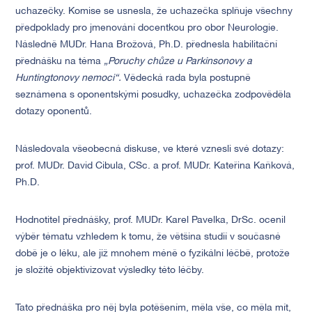
uchazečky. Komise se usnesla, že uchazečka splňuje všechny
předpoklady pro jmenování docentkou pro obor Neurologie.
Následně MUDr. Hana Brožová, Ph.D. přednesla habilitační
přednášku na téma
„Poruchy chůze u Parkinsonovy a
Huntingtonovy nemoci“.
Vědecká rada byla postupně
seznámena s oponentskými posudky, uchazečka zodpověděla
dotazy oponentů.
Následovala všeobecná diskuse, ve které vznesli své dotazy:
prof. MUDr. David Cibula, CSc. a prof. MUDr. Kateřina Kaňková,
Ph.D.
Hodnotitel přednášky, prof. MUDr. Karel Pavelka, DrSc. ocenil
výběr tématu vzhledem k tomu, že většina studií v současné
době je o léku, ale již mnohem méně o fyzikální léčbě, protože
je složité objektivizovat výsledky této léčby.
Tato přednáška pro něj byla potěšením, měla vše, co měla mít,