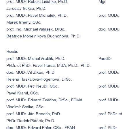
prof. MUDr. Robert Lischke, Ph.D.
Mgr.
Jaroslav Truksa, Ph.D.
prof. MUDr. Pavel Michálek, Ph.D.
prof. MUDr.
Marek Trněný, CSc.
prof. Ing. Michael Valášek, DrSc.
doc. MUDr.
Beatrice Mohelníková Duchoňová, Ph.D.
Hosté:
prof. MUDr. Michal Vrablík, Ph.D.
PaedDr.
PhDr. et PhDr. Pavel Harsa, MBA, Ph.D., Ph.D.
doc. MUDr. Vít Zikán, Ph.D.
prof. MUDr.
Helena Tlaskalová-Hogenová, DrSc.
prof. MUDr. Petr Neužil, CSc.
prof. MUDr.
Pavel Kraml, CSc.
prof. MUDr. Eduard Zvěřina, DrSc., FCMA
prof. MUDr.
Vladimír Soška, CSc.
prof. MUDr. Ján Benetin, PhD.
prof. PhDr. et
PhDr. Radek Ptáček, Ph.D.
doc. MUDr. Edvard Ehler, CSc., FEAN
prof. PhDr.