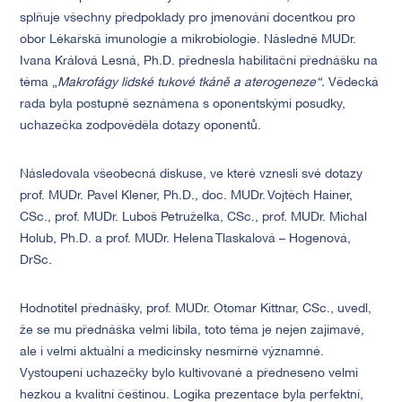
splňuje všechny předpoklady pro jmenování docentkou pro
obor Lékařská imunologie a mikrobiologie. Následně MUDr.
Ivana Králová Lesná, Ph.D. přednesla habilitační přednášku na
téma „
Makrofágy lidské tukové tkáně a aterogeneze“.
Vědecká
rada byla postupně seznámena s oponentskými posudky,
uchazečka zodpověděla dotazy oponentů.
Následovala všeobecná diskuse, ve které vznesli své dotazy
prof. MUDr. Pavel Klener, Ph.D., doc. MUDr. Vojtěch Hainer,
CSc., prof. MUDr. Luboš Petruželka, CSc., prof. MUDr. Michal
Holub, Ph.D. a prof. MUDr. Helena Tlaskalová – Hogenová,
DrSc.
Hodnotitel přednášky, prof. MUDr. Otomar Kittnar, CSc., uvedl,
že se mu přednáška velmi líbila, toto téma je nejen zajímavé,
ale i velmi aktuální a medicínsky nesmírně významné.
Vystoupení uchazečky bylo kultivované a předneseno velmi
hezkou a kvalitní češtinou. Logika prezentace byla perfektní,