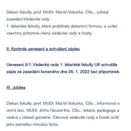
Děkan fakulty, prof. MUDr. Martin Vokurka, CSc., zahájil
zasedání Vědecké rady
1. lékařské fakulty, které probíhalo distanční formou, a uvítal
všechny přítomné členy vědecké rady a hosty.
II. Kontrola usnesení a schválení zápisu
Usnesení II/1: Vědecká rada 1. lékařské fakulty UK schválila
zápis
ze zasedání konaného dne 26. 1. 2022 bez připomínek.
III. Jubilea
Děkan fakulty, prof. MUDr. Martin Vokurka, CSc., informoval o
úmrtí doc. MUDr. Jiřího Neuwirtha, CSc., lékaře, pedagoga a
vědce v oblasti geriatrie. Členové vědecké rady a hosté uctili
jeho památku minutou ticha.