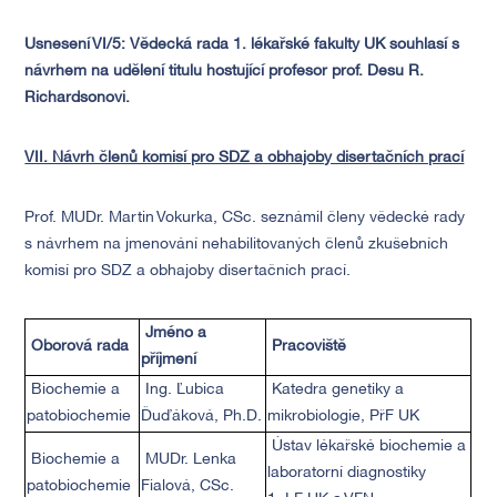
Usnesení VI/5:
Vědecká rada 1. lékařské fakulty UK souhlasí s
návrhem na udělení titulu hostující profesor prof. Desu R.
Richardsonovi.
VII. Návrh členů komisí pro SDZ a obhajoby disertačních prací
Prof. MUDr. Martin Vokurka, CSc. seznámil členy vědecké rady
s návrhem na jmenování nehabilitovaných členů zkušebních
komisí pro SDZ a obhajoby disertačních prací.
Jméno a
Oborová rada
Pracoviště
příjmení
Biochemie a
Ing. Ľubica
Katedra genetiky a
patobiochemie
Ďuďáková, Ph.D.
mikrobiologie, PřF UK
Ústav lékařské biochemie a
Biochemie a
MUDr. Lenka
laboratorní diagnostiky
patobiochemie
Fialová, CSc.