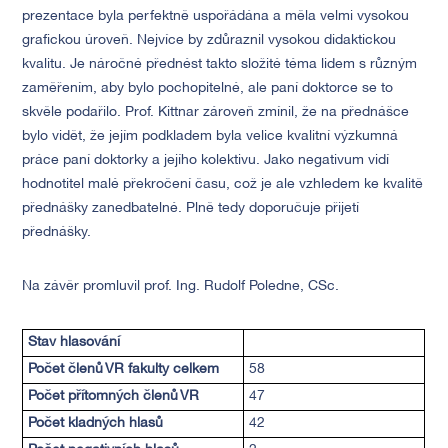
prezentace byla perfektně uspořádána a měla velmi vysokou
grafickou úroveň. Nejvíce by zdůraznil vysokou didaktickou
kvalitu. Je náročné přednést takto složité téma lidem s různým
zaměřením, aby bylo pochopitelné, ale paní doktorce se to
skvěle podařilo. Prof. Kittnar zároveň zmínil, že na přednášce
bylo vidět, že jejím podkladem byla velice kvalitní výzkumná
práce paní doktorky a jejího kolektivu. Jako negativum vidí
hodnotitel malé překročení času, což je ale vzhledem ke kvalitě
přednášky zanedbatelné. Plně tedy doporučuje přijetí
přednášky.
Na závěr promluvil prof. Ing. Rudolf Poledne, CSc.
Stav hlasování
Počet členů VR fakulty celkem
58
Počet přítomných členů VR
47
Počet kladných hlasů
42