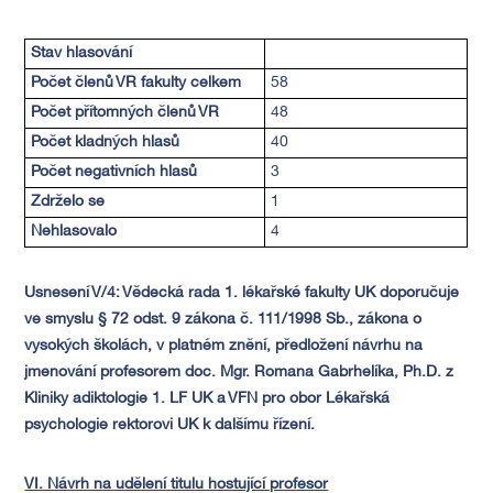
Stav hlasování
Počet členů VR fakulty celkem
58
Počet přítomných členů VR
48
Počet kladných hlasů
40
Počet negativních hlasů
3
Zdrželo se
1
Nehlasovalo
4
Usnesení V/4:
Vědecká rada 1. lékařské fakulty UK doporučuje
ve smyslu § 72
odst. 9 zákona č. 111/1998 Sb., zákona o
vysokých školách, v platném znění, předložení návrhu na
jmenování profesorem
doc. Mgr. Romana Gabrhelíka, Ph.D. z
Kliniky adiktologie 1. LF UK a VFN pro obor Lékařská
psychologie
rektorovi UK k dalšímu řízení.
VI. Návrh na udělení titulu hostující profesor