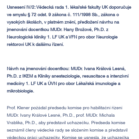
Usnesení IV/2:
Vědecká rada 1. lékařské fakulty UK doporučuje
ve smyslu § 72
odst. 9 zákona č. 111/1998 Sb., zákona o
vysokých školách, v platném znění, předložení návrhu na
jmenování docentkou MUDr. Hany Brožové, Ph.D. z
Neurologické kliniky 1. LF UK a VFN pro obor Neurologie
rektorovi UK k dalšímu řízení.
Návrh na jmenování docentkou: MUDr. Ivana Králová Lesná,
Ph.D. z IKEM a Kliniky anesteziologie, resuscitace a intenzivní
medicíny 1. LF UK a ÚVN pro obor Lékařská imunologie a
mikrobiologie.
Prof. Klener požádal předsedu komise pro habilitační řízení
MUDr. Ivany Králové Lesné, Ph.D., prof. MUDr. Michala
Vrablíka, Ph.D., aby představil uchazečku. Předseda komise
seznámil členy vědecké rady se složením komise a představil
vědeckou práci uchazečky. Komise se usnesla, že uchazečka