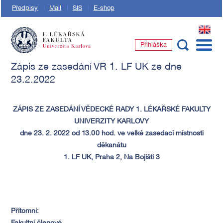
Předpisy
Mail
SIS
E-shop
EN
Přihláška
1. lékařská fakulta Univerzity Karlovy
Zápis ze zasedání VR 1. LF UK ze dne
23.2.2022
ZÁPIS ZE ZASEDÁNÍ VĚDECKÉ RADY 1. LÉKAŘSKÉ FAKULTY
UNIVERZITY KARLOVY
dne 23. 2. 2022 od 13.00 hod. ve velké zasedací místnosti
děkanátu
1. LF UK, Praha 2, Na Bojišti 3
Přítomni: