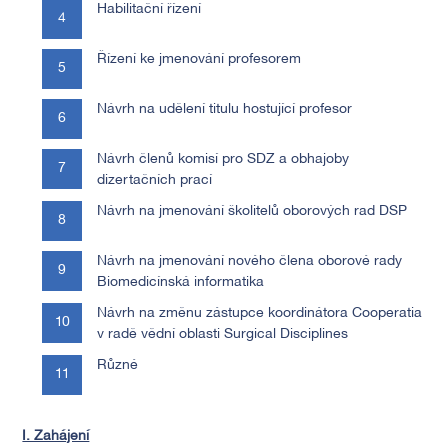
Habilitační řízení
Řízení ke jmenování profesorem
Návrh na udělení titulu hostující profesor
Návrh členů komisí pro SDZ a obhajoby
dizertačních prací
Návrh na jmenování školitelů oborových rad DSP
Návrh na jmenování nového člena oborové rady
Biomedicínská informatika
Návrh na změnu zástupce koordinátora Cooperatia
v radě vědní oblasti Surgical Disciplines
Různé
I. Zahájení