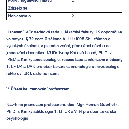
Počet negativních hlasů
2
Zdrželo se
1
Nehlasovalo
2
Usnesení IV/3:
Vědecká rada 1. lékařské fakulty UK doporučuje
ve smyslu § 72
odst. 9 zákona č. 111/1998 Sb., zákona o
vysokých školách, v platném znění, předložení návrhu na
jmenování docentkou MUDr. Ivany Králové Lesné, Ph.D. z
IKEM a Kliniky anesteziologie, resuscitace a intenzivní medicíny
1. LF UK a ÚVN pro obor Lékařská imunologie a mikrobiologie
rektorovi UK k dalšímu řízení.
V. Řízení ke jmenování profesorem
Návrh na jmenování profesorem: doc. Mgr. Roman Gabrhelík,
Ph.D. z
Kliniky adiktologie 1. LF UK a VFN pro obor Lékařská
psychologie.