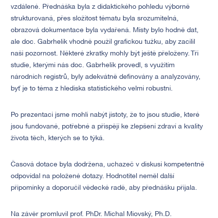
vzdálené. Přednáška byla z didaktického pohledu výborně
strukturovaná, přes složitost tématu byla srozumitelná,
obrazová dokumentace byla vydařená. Místy bylo hodně dat,
ale doc. Gabrhelík vhodně použil grafickou tužku, aby zacílil
naši pozornost. Některé zkratky mohly být ještě přeloženy. Tři
studie, kterými nás doc. Gabrhelík provedl, s využitím
národních registrů, byly adekvátně definovány a analyzovány,
byť je to téma z hlediska statistického velmi robustní.
Po prezentaci jsme mohli nabýt jistoty, že to jsou studie, které
jsou fundované, potřebné a přispějí ke zlepšení zdraví a kvality
života těch, kterých se to týká.
Časová dotace byla dodržena, uchazeč v diskusi kompetentně
odpovídal na položené dotazy. Hodnotitel neměl další
připomínky a doporučil vědecké radě, aby přednášku přijala.
Na závěr promluvil prof. PhDr. Michal Miovský, Ph.D.