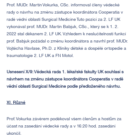
Prof. MUDr. Martin Vokurka, CSc. informoval členy vědecké
rady o návrhu na změnu zástupce koordinátora Cooperatia v
radě vědní oblasti Surgical Medicine Tuto pozici za 2. LF UK
vykonával prof. MUDr. Martin Babjuk, CSc., který se k 1. 2.
2022 stal děkanem 2. LF UK. Vzhledem k neslučitelnosti funkcí
prof. Babjuk požádal o změnu koordinátora a navrhl prof. MUDr.
Vojtěcha Havlase, Ph.D. z Kliniky dětské a dospělé ortopedie a
traumatologie 2. LF UK a FN Motol.
Usnesení X/9:
Vědecká rada 1. lékařské fakulty UK souhlasí s
návrhem na změnu zástupce koordinátora Cooperatia v radě
vědní oblasti Surgical Medicine podle předloženého návrhu.
XI. Různé
Prof. Vokurka závěrem poděkoval všem členům a hostům za
účast na zasedání vědecké rady a v 16:20 hod. zasedání
ukončil.