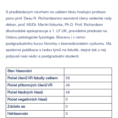
S předkládaným návrhem na udělení titulu hostující profesor
panu prof. Desu R. Richardsonovi seznámil členy vědecké rady
děkan, prof. MUDr. Martin Vokurka, Ph.D. Prof. Richardson
dlouhodobě spolupracuje s 1. LF UK, pravidelně přednáší na
Ústavu patologické fyziologie, Biocevu i v rámci
postgraduálního kurzu Novinky v biomedicínském výzkumu. Má
společné publikace s řadou týmů na fakultě, stejně tak u něj
pobývali naši vědci a postgraduální studenti.
Stav hlasování
Počet členů VR fakulty celkem
58
Počet přítomných členů VR
48
Počet kladných hlasů
48
Počet negativních hlasů
0
Zdrželo se
0
Nehlasovalo
0