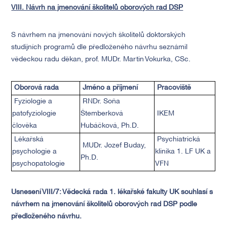
VIII. Návrh na jmenování školitelů oborových rad DSP
S návrhem na jmenování nových školitelů doktorských
studijních programů dle předloženého návrhu seznámil
vědeckou radu děkan, prof. MUDr. Martin Vokurka, CSc.
Oborová rada
Jméno a příjmení
Pracoviště
Fyziologie a
RNDr. Soňa
patofyziologie
Štemberková
IKEM
člověka
Hubáčková, Ph.D.
Lékařská
Psychiatrická
MUDr. Jozef Buday,
psychologie a
klinika 1. LF UK a
Ph.D.
psychopatologie
VFN
Usnesení VIII/7:
Vědecká rada 1. lékařské fakulty UK souhlasí s
návrhem na jmenování školitelů oborových rad DSP podle
předloženého návrhu.