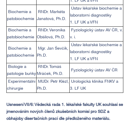
1. LF UK a VFN
Ústav lékařské biochemie a
Biochemie a
RNDr. Markéta
laboratorní diagnostiky
patobiochemie
Janatová, Ph.D.
1. LF UK a VFN
Biochemie a
RNDr. Veronika
Fyziologický ústav AV ČR, v.
patobiochemie
Obšilová, Ph.D.
v. i.
Ústav lékařské biochemie a
Biochemie a
Mgr. Jan Ševčík,
laboratorní diagnostiky
patobiochemie
Ph.D.
1. LF UK a VFN
Biologie a
RNDr. Tomáš
Fyziologický ústav AV ČR
patologie buňky
Mráček, Ph.D.
Experimentální
MUDr. Petr Klézl,
Urologická klinika FNKV a
chirurgie
Ph.D.
3. LF UK
Usnesení VII/6:
Vědecká rada 1. lékařské fakulty UK souhlasí se
jmenováním nových členů zkušebních komisí pro SDZ a
obhajoby disertačních prací dle předloženého materiálu.