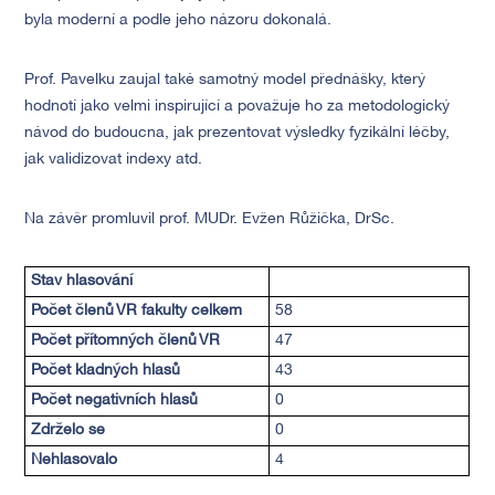
byla moderní a podle jeho názoru dokonalá.
Prof. Pavelku zaujal také samotný model přednášky, který
hodnotí jako velmi inspirující a považuje ho za metodologický
návod do budoucna, jak prezentovat výsledky fyzikální léčby,
jak validizovat indexy atd.
Na závěr promluvil prof. MUDr. Evžen Růžička, DrSc.
Stav hlasování
Počet členů VR fakulty celkem
58
Počet přítomných členů VR
47
Počet kladných hlasů
43
Počet negativních hlasů
0
Zdrželo se
0
Nehlasovalo
4