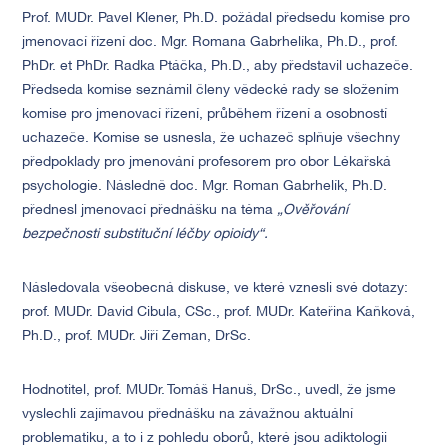
Prof. MUDr. Pavel Klener, Ph.D. požádal předsedu komise pro
jmenovací řízení doc. Mgr. Romana Gabrhelíka, Ph.D., prof.
PhDr. et PhDr. Radka Ptáčka, Ph.D., aby představil uchazeče.
Předseda komise seznámil členy vědecké rady se složením
komise pro jmenovací řízení, průběhem řízení a osobností
uchazeče. Komise se usnesla, že uchazeč splňuje všechny
předpoklady pro jmenování profesorem pro obor Lékařská
psychologie. Následně doc. Mgr. Roman Gabrhelík, Ph.D.
přednesl jmenovací přednášku na téma
„Ověřování
bezpečnosti substituční léčby opioidy“.
Následovala všeobecná diskuse, ve které vznesli své dotazy:
prof. MUDr. David Cibula, CSc., prof. MUDr. Kateřina Kaňková,
Ph.D., prof. MUDr. Jiří Zeman, DrSc.
Hodnotitel, prof. MUDr. Tomáš Hanuš, DrSc., uvedl, že jsme
vyslechli zajímavou přednášku na závažnou aktuální
problematiku, a to i z pohledu oborů, které jsou adiktologii