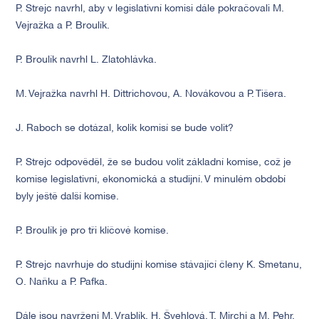
P. Strejc navrhl, aby v legislativní komisi dále pokračovali M.
Vejražka a P. Broulík.
P. Broulík navrhl L. Zlatohlávka.
M. Vejražka navrhl H. Dittrichovou, A. Novákovou a P. Tišera.
J. Raboch se dotázal, kolik komisí se bude volit?
P. Strejc odpověděl, že se budou volit základní komise, což je
komise legislativní, ekonomická a studijní. V minulém období
byly ještě další komise.
P. Broulík je pro tři klíčové komise.
P. Strejc navrhuje do studijní komise stávající členy K. Smetanu,
O. Naňku a P. Pafka.
Dále jsou navrženi M. Vrablík, H. Švehlová, T. Mirchi a M. Pehr.