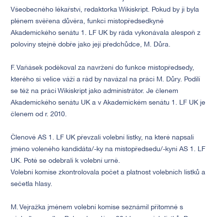
Všeobecného lékařství, redaktorka Wikiskript. Pokud by ji byla
plénem svěřena důvěra, funkci místopředsedkyně
Akademického senátu 1. LF UK by ráda vykonávala alespoň z
poloviny stejně dobře jako její předchůdce, M. Důra.
F. Vaňásek poděkoval za navržení do funkce místopředsedy,
kterého si velice váží a rád by navázal na práci M. Důry. Podílí
se též na práci Wikiskript jako administrátor. Je členem
Akademického senátu UK a v Akademickém senátu 1. LF UK je
členem od r. 2010.
Členové AS 1. LF UK převzali volební lístky, na které napsali
jméno voleného kandidáta/-ky na místopředsedu/-kyni AS 1. LF
UK. Poté se odebrali k volební urně.
Volební komise zkontrolovala počet a platnost volebních lístků a
sečetla hlasy.
M. Vejražka jménem volební komise seznámil přítomné s