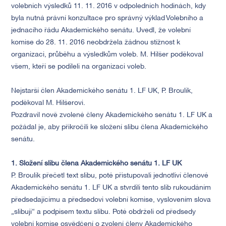
volebních výsledků 11. 11. 2016 v odpoledních hodinách, kdy
byla nutná právní konzultace pro správný výklad Volebního a
jednacího řádu Akademického senátu. Uvedl, že volební
komise do 28. 11. 2016 neobdržela žádnou stížnost k
organizaci, průběhu a výsledkům voleb. M. Hilšer poděkoval
všem, kteří se podíleli na organizaci voleb.
Nejstarší člen Akademického senátu 1. LF UK, P. Broulík,
poděkoval M. Hilšerovi.
Pozdravil nově zvolené členy Akademického senátu 1. LF UK a
požádal je, aby přikročili ke složení slibu člena Akademického
senátu.
1. Složení slibu člena Akademického senátu 1. LF UK
P. Broulík přečetl text slibu, poté přistupovali jednotliví členové
Akademického senátu 1. LF UK a stvrdili tento slib rukoudáním
předsedajícímu a předsedovi volební komise, vyslovením slova
„slibuji“ a podpisem textu slibu. Poté obdrželi od předsedy
volební komise osvědčení o zvolení členy Akademického