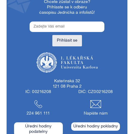
Chcete zůstat v obraze?
Přihlaste se k odběru
časopisu Jednička a infolistů!
Přihlásit se
1. lékařská fakulta Univerzity Karlovy
Kateřinská 32
121 08 Praha 2
IČ: 00216208
DIČ: CZ00216208
224 961 111
Napište nám
Úřední hodiny
Úřední hodiny pokladny
podatelny