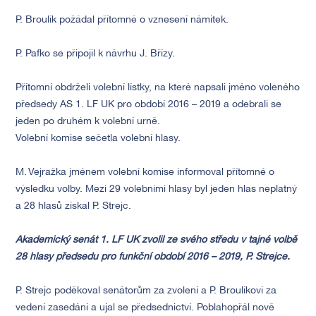
P. Broulík požádal přítomné o vznesení námitek.
P. Pafko se připojil k návrhu J. Břízy.
Přítomní obdrželi volební lístky, na které napsali jméno voleného
předsedy AS 1. LF UK pro období 2016 – 2019 a odebrali se
jeden po druhém k volební urně.
Volební komise sečetla volební hlasy.
M. Vejražka jménem volební komise informoval přítomné o
výsledku volby. Mezi 29 volebními hlasy byl jeden hlas neplatný
a 28 hlasů získal P. Strejc.
Akademický senát 1. LF UK zvolil ze svého středu v tajné volbě
28 hlasy předsedu pro funkční období 2016 – 2019, P. Strejce.
P. Strejc poděkoval senátorům za zvolení a P. Broulíkovi za
vedení zasedání a ujal se předsednictví. Poblahopřál nově