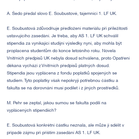
A. Šedo předal slovo E. Soubustové, tajemnici 1. LF UK.
E. Soubustová zdůvodňuje předložení materiálu při příležitosti
ustavujícího zasedání. Je třeba, aby AS 1. LF UK schválil
stipendia za vynikající studijní výsledky nyní, aby mohla být
proplacena studentům do konce letošního roku. Novela
Vnitřních předpisů UK nebyla dosud schválena, proto Opatření
děkana vychází z Vnitřních předpisů platných dosud.
Stipendia jsou vyplácena z fondu poplatků spojených se
studiem. Tyto poplatky však nepokryjí potřebnou částku a
fakulta se na dorovnání musí podílet i z jiných prostředků.
M. Pehr se zeptal, jakou sumou se fakulta podílí na
vyplácených stipendiích?
E. Soubustová konkrétní částku neznala, ale může ji sdělit v
případě zájmu při příštím zasedání AS 1. LF UK.