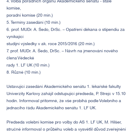
4. Volba poradních orgánů Akademického senátu - stálé
komise,
poradní komise (20 min.)
5. Termíny zasedání (10 min.)
6. prof. MUDr. A. Šedo, DrSc. – Opatření děkana o stipendiu za
vynikající
studijní výsledky v ak. roce 2015/2016 (20 min.)
7. prof. MUDr. A. Šedo, DrSc. – Návrh na jmenování nového
člena Vědecké
rady 1. LF UK (10 min.)
8. Různé (10 min.)
Ustavující zasedání Akademického senátu 1. lékařské fakulty
Univerzity Karlovy zahájil odstupující předseda, P. Strejc v 15.10
hodin. Informoval přítomné, že vše probíhá podle Volebního a
jednacího řádu Akademického senátu 1. LF UK.
Předseda volební komise pro volby do AS 1. LF UK, M. Hilšer,
stručně informoval o průběhu voleb a vysvětlil důvod zveřejnění