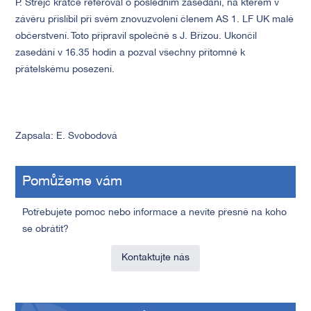
P. Strejc krátce referoval o posledním zasedání, na kterém v
závěru přislíbil při svém znovuzvolení členem AS 1. LF UK malé
občerstvení. Toto připravil společně s J. Břízou. Ukončil
zasedání v 16.35 hodin a pozval všechny přítomné k
přátelskému posezení.
Zapsala: E. Svobodová
Pomůžeme vám
Potřebujete pomoc nebo informace a nevíte přesně na koho
se obrátit?
Kontaktujte nás