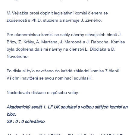
M. Vejražka prosí doplnit legislativní komisi členem se
zkušeností s Ph.D. studiem a navrhuje J. Živného.
Pro ekonomickou komisi se sešly návrhy stávajících členů J.
Břízy, Z. Kršky, A. Martana, J. Marconě a J. Rabocha. Komise
byla doplněna dalšími návrhy na členství L. Dibdiaka a D.
Novotného.
Po diskusi bylo navrženo do každé základní komise 7 členů.
Všichni navržení se svou nominací souhlasili.
Následovala diskuse o způsobu volby.
Akademický senát 1. LF UK souhlasí s volbou stálých komisí en
bloc.
29 : 0 : 0 schváleno