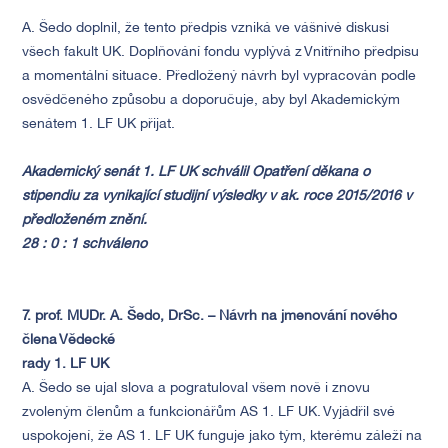
A. Šedo doplnil, že tento předpis vzniká ve vášnivé diskusi
všech fakult UK. Doplňování fondu vyplývá z Vnitřního předpisu
a momentální situace. Předložený návrh byl vypracován podle
osvědčeného způsobu a doporučuje, aby byl Akademickým
senátem 1. LF UK přijat.
Akademický senát 1. LF UK schválil Opatření děkana o
stipendiu za vynikající studijní výsledky v ak. roce 2015/2016 v
předloženém znění.
28 : 0 : 1 schváleno
7. prof. MUDr. A. Šedo, DrSc. – Návrh na jmenování nového
člena Vědecké
rady 1. LF UK
A. Šedo se ujal slova a pogratuloval všem nově i znovu
zvoleným členům a funkcionářům AS 1. LF UK. Vyjádřil své
uspokojení, že AS 1. LF UK funguje jako tým, kterému záleží na