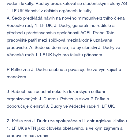
vedení fakulty. Rád by prodiskutoval se studentskými členy AS
1. LF UK členství v dalších orgánech fakulty.
A. Šedo předkládá návrh na nového mimouniverzitního člena
Vědecké rady 1. LF UK, J. Dudry, generálního ředitele a
předsedu představenstva společnosti AGEL Praha. Toto
pracoviště patří mezi špičková mezinárodně uznávaná
pracoviště. A. Šedo se domnívá, že by členství J. Dudry ve
Vědecké radě 1. LF UK bylo pro fakultu přínosem.
P. Pafko zná J. Dudru osobně a považuje ho za vynikajícího
manažera.
J. Raboch se zúčastnil několika lékařských setkání
organizovaných J. Dudrou. Potvrzuje slova P. Pafka a
doporučuje členství J. Dudry ve Vědecké radě 1. LF UK.
Z. Krška zná J. Dudru ze spolupráce s II. chirurgickou klinikou
1. LF UK a VFN jako člověka obětavého, s velkým zájmem a
pracovním nasazením.