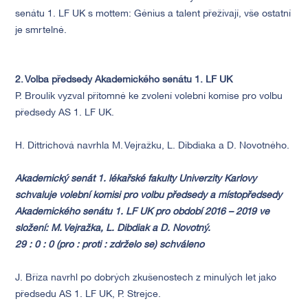
senátu 1. LF UK s mottem: Génius a talent přežívají, vše ostatní
je smrtelné.
2. Volba předsedy Akademického senátu 1. LF UK
P. Broulík vyzval přítomné ke zvolení volební komise pro volbu
předsedy AS 1. LF UK.
H. Dittrichová navrhla M. Vejražku, L. Dibdiaka a D. Novotného.
Akademický senát 1. lékařské fakulty Univerzity Karlovy
schvaluje volební komisi pro volbu předsedy a místopředsedy
Akademického senátu 1. LF UK pro období 2016 – 2019 ve
složení: M. Vejražka, L. Dibdiak a D. Novotný.
29 : 0 : 0 (pro : proti : zdrželo se) schváleno
J. Bříza navrhl po dobrých zkušenostech z minulých let jako
předsedu AS 1. LF UK, P. Strejce.