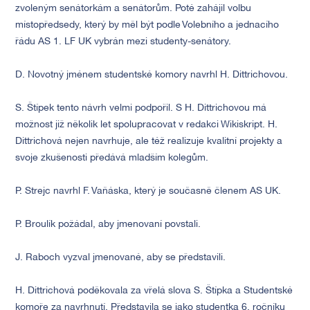
zvoleným senátorkám a senátorům. Poté zahájil volbu
místopředsedy, který by měl být podle Volebního a jednacího
řádu AS 1. LF UK vybrán mezi studenty-senátory.
D. Novotný jménem studentské komory navrhl H. Dittrichovou.
S. Štípek tento návrh velmi podpořil. S H. Dittrichovou má
možnost již několik let spolupracovat v redakci Wikiskript. H.
Dittrichová nejen navrhuje, ale též realizuje kvalitní projekty a
svoje zkušenosti předává mladším kolegům.
P. Strejc navrhl F. Vaňáska, který je současně členem AS UK.
P. Broulík požádal, aby jmenovaní povstali.
J. Raboch vyzval jmenované, aby se představili.
H. Dittrichová poděkovala za vřelá slova S. Štípka a Studentské
komoře za navrhnutí. Představila se jako studentka 6. ročníku