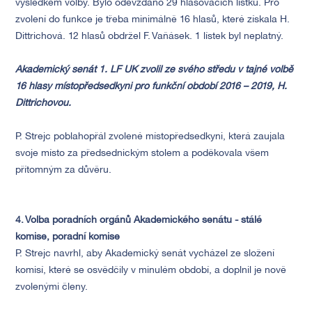
výsledkem volby. Bylo odevzdáno 29 hlasovacích lístků. Pro
zvolení do funkce je třeba minimálně 16 hlasů, které získala H.
Dittrichová. 12 hlasů obdržel F. Vaňásek. 1 lístek byl neplatný.
Akademický senát 1. LF UK zvolil ze svého středu v tajné volbě
16 hlasy místopředsedkyni pro funkční období 2016 – 2019, H.
Dittrichovou.
P. Strejc poblahopřál zvolené místopředsedkyni, která zaujala
svoje místo za předsednickým stolem a poděkovala všem
přítomným za důvěru.
4. Volba poradních orgánů Akademického senátu - stálé
komise, poradní komise
P. Strejc navrhl, aby Akademický senát vycházel ze složení
komisí, které se osvědčily v minulém období, a doplnil je nově
zvolenými členy.