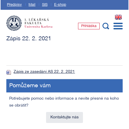
Předpisy
Mail
SIS
E-shop
EN
Přihláška
1. lékařská fakulta Univerzity Karlovy
Zápis 22. 2. 2021
Zápis ze zasedání AS 22. 2. 2021
Pomůžeme vám
Potřebujete pomoc nebo informace a nevíte přesně na koho
se obrátit?
Kontaktujte nás