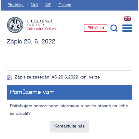
Předpisy
Mail
SIS
E-shop
EN
Přihláška
1. lékařská fakulta Univerzity Karlovy
Zápis 20. 6. 2022
Zápis ze zasedání AS 20.6.2022 kon. verze
Pomůžeme vám
Potřebujete pomoc nebo informace a nevíte přesně na koho
se obrátit?
Kontaktujte nás